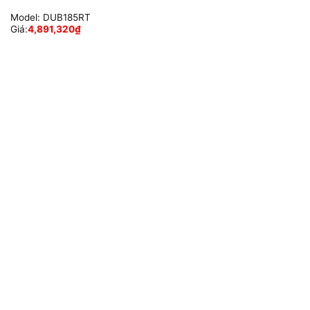
Model:
DUB185RT
Giá:
4,891,320
₫