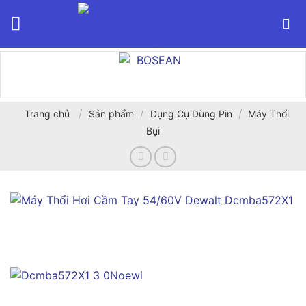
Bỏ
qua
nội
dung
/
/
/
Trang chủ
Sản phẩm
Dụng Cụ Dùng Pin
Máy Thổi
Bụi