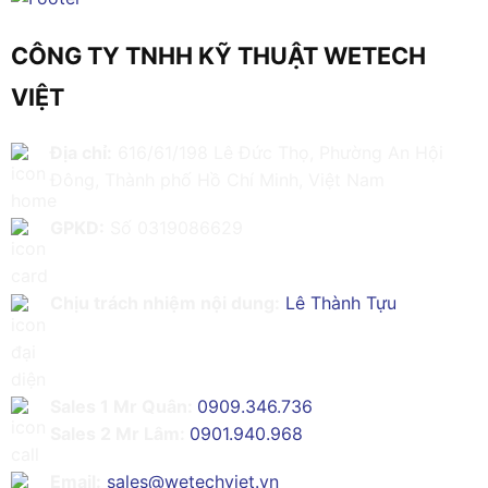
CÔNG TY TNHH KỸ THUẬT WETECH
VIỆT
Địa chỉ:
616/61/198 Lê Đức Thọ, Phường An Hội
Đông, Thành phố Hồ Chí Minh, Việt Nam
GPKD:
Số 0319086629
Chịu trách nhiệm nội dung:
Lê Thành Tựu
Sales 1 Mr Quân:
0909.346.736
Sales 2 Mr Lâm:
0901.940.968
Email:
sales@wetechviet.vn