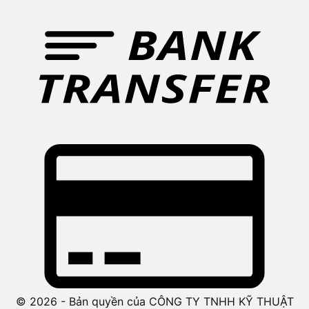
© 2026 - Bản quyền của CÔNG TY TNHH KỸ THUẬT