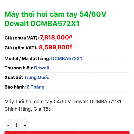
Máy thổi hơi cầm tay 54/60V
Dewalt DCMBA572X1
7,818,000
₫
Giá (chưa VAT):
₫
8,599,800
Giá (gồm VAT):
Model / Mã đặt hàng:
DCMBA572X1
Thương hiệu:
Dewalt
Xuất xứ:
Trung Quốc
Bảo hành:
6 Tháng
Máy thổi hơi cầm tay 54/60V Dewalt DCMBA572X1
Chính Hãng, Giá Tốt!
Máy thổi hơi cầm tay 54/60V Dewalt DCMBA572X1 số lượng