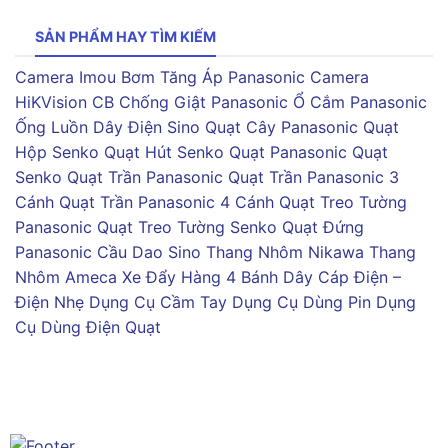
SẢN PHẨM HAY TÌM KIẾM
Camera Imou
Bơm Tăng Áp Panasonic
Camera
HiKVision
CB Chống Giật Panasonic
Ổ Cắm Panasonic
Ống Luồn Dây Điện Sino
Quạt Cây Panasonic
Quạt
Hộp Senko
Quạt Hút Senko
Quạt Panasonic
Quạt
Senko
Quạt Trần Panasonic
Quạt Trần Panasonic 3
Cánh
Quạt Trần Panasonic 4 Cánh
Quạt Treo Tường
Panasonic
Quạt Treo Tường Senko
Quạt Đứng
Panasonic
Cầu Dao Sino
Thang Nhôm Nikawa
Thang
Nhôm Ameca
Xe Đẩy Hàng 4 Bánh
Dây Cáp Điện –
Điện Nhẹ
Dụng Cụ Cầm Tay
Dụng Cụ Dùng Pin
Dụng
Cụ Dùng Điện
Quạt