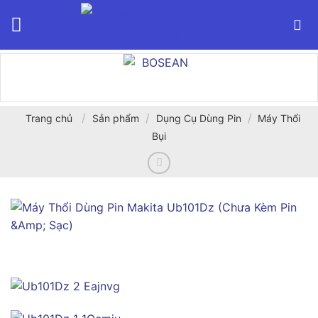
Bỏ
qua
nội
dung
/
/
/
Trang chủ
Sản phẩm
Dụng Cụ Dùng Pin
Máy Thổi
Bụi