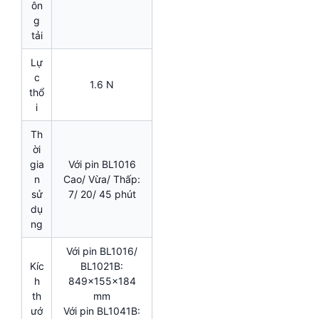
ôn
g
tải
Lự
c
1.6 N
thổ
i
Th
ời
gia
Với pin BL1016
n
Cao/ Vừa/ Thấp:
sử
7/ 20/ 45 phút
dụ
ng
Với pin BL1016/
Kíc
BL1021B:
h
849x155x184
th
mm
ướ
Với pin BL1041B: