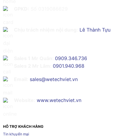
GPKD:
Số 0319086629
Chịu trách nhiệm nội dung:
Lê Thành Tựu
Sales 1 Mr Quân:
0909.346.736
Sales 2 Mr Lâm:
0901.940.968
Email:
sales@wetechviet.vn
Website:
www.wetechviet.vn
HỖ TRỢ KHÁCH HÀNG
Tin khuyến mại