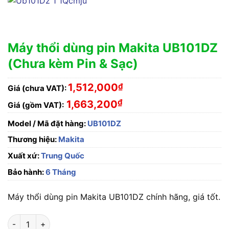
Máy thổi dùng pin Makita UB101DZ
(Chưa kèm Pin & Sạc)
1,512,000
₫
Giá (chưa VAT):
₫
1,663,200
Giá (gồm VAT):
Model / Mã đặt hàng:
UB101DZ
Thương hiệu:
Makita
Xuất xứ:
Trung Quốc
Bảo hành:
6 Tháng
Máy thổi dùng pin Makita UB101DZ chính hãng, giá tốt.
Máy thổi dùng pin Makita UB101DZ (Chưa kèm Pin & Sạc) số l