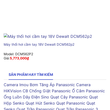
Máy thổi hơi cầm tay 18V Dewalt DCM562p2
Model:
DCM562P2
Giá:
5,773,000
₫
SẢN PHẨM HAY TÌM KIẾM
Camera Imou
Bơm Tăng Áp Panasonic
Camera
HiKVision
CB Chống Giật Panasonic
Ổ Cắm Panasonic
Ống Luồn Dây Điện Sino
Quạt Cây Panasonic
Quạt
Hộp Senko
Quạt Hút Senko
Quạt Panasonic
Quạt
Senko
Quạt Trần Panasonic
Quạt Trần Panasonic 3