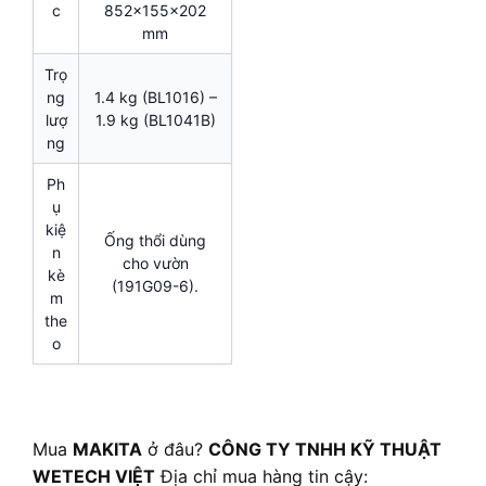
c
852x155x202
mm
Trọ
ng
1.4 kg (BL1016) –
lượ
1.9 kg (BL1041B)
ng
Ph
ụ
kiệ
Ống thổi dùng
n
cho vườn
kè
(191G09-6).
m
the
o
Mua
MAKITA
ở đâu?
CÔNG TY TNHH KỸ THUẬT
WETECH VIỆT
Địa chỉ mua hàng tin cậy: