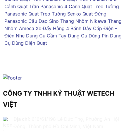
Cánh
Quạt Trần Panasonic 4 Cánh
Quạt Treo Tường
Panasonic
Quạt Treo Tường Senko
Quạt Đứng
Panasonic
Cầu Dao Sino
Thang Nhôm Nikawa
Thang
Nhôm Ameca
Xe Đẩy Hàng 4 Bánh
Dây Cáp Điện –
Điện Nhẹ
Dụng Cụ Cầm Tay
Dụng Cụ Dùng Pin
Dụng
Cụ Dùng Điện
Quạt
CÔNG TY TNHH KỸ THUẬT WETECH
VIỆT
Địa chỉ:
616/61/198 Lê Đức Thọ, Phường An Hội
Đông, Thành phố Hồ Chí Minh, Việt Nam