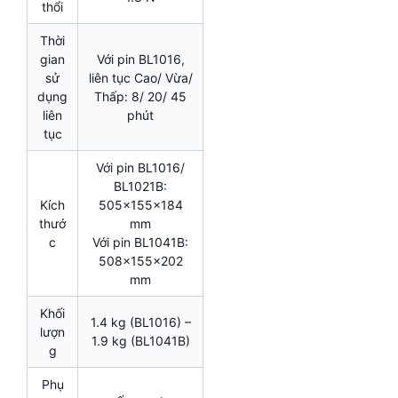
thổi
Thời
gian
Với pin BL1016,
sử
liên tục Cao/ Vừa/
dụng
Thấp: 8/ 20/ 45
liên
phút
tục
Với pin BL1016/
BL1021B:
Kích
505x155x184
thướ
mm
c
Với pin BL1041B:
508x155x202
mm
Khối
1.4 kg (BL1016) –
lượn
1.9 kg (BL1041B)
g
Phụ