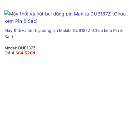
Máy thổi và hút bụi dùng pin Makita DUB187Z (Chưa kèm Pin &
Sạc)
Model:
DUB187Z
Giá:
4,664,520
₫