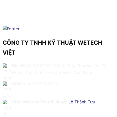
CÔNG TY TNHH KỸ THUẬT WETECH
VIỆT
Địa chỉ:
616/61/198 Lê Đức Thọ, Phường An Hội
Đông, Thành phố Hồ Chí Minh, Việt Nam
GPKD:
Số 0319086629
Chịu trách nhiệm nội dung:
Lê Thành Tựu