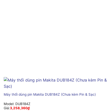
Máy thổi dùng pin Makita DUB184Z (Chưa kèm Pin & Sạc)
Model:
DUB184Z
Giá:
3,258,360
₫