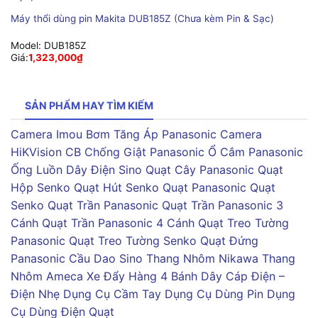
Máy thổi dùng pin Makita DUB185Z (Chưa kèm Pin & Sạc)
Model:
DUB185Z
Giá:
1,323,000
₫
SẢN PHẨM HAY TÌM KIẾM
Camera Imou
Bơm Tăng Áp Panasonic
Camera
HiKVision
CB Chống Giật Panasonic
Ổ Cắm Panasonic
Ống Luồn Dây Điện Sino
Quạt Cây Panasonic
Quạt
Hộp Senko
Quạt Hút Senko
Quạt Panasonic
Quạt
Senko
Quạt Trần Panasonic
Quạt Trần Panasonic 3
Cánh
Quạt Trần Panasonic 4 Cánh
Quạt Treo Tường
Panasonic
Quạt Treo Tường Senko
Quạt Đứng
Panasonic
Cầu Dao Sino
Thang Nhôm Nikawa
Thang
Nhôm Ameca
Xe Đẩy Hàng 4 Bánh
Dây Cáp Điện –
Điện Nhẹ
Dụng Cụ Cầm Tay
Dụng Cụ Dùng Pin
Dụng
Cụ Dùng Điện
Quạt