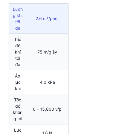
Lượn
g khí
2.6 m³/phút
tối
đa
Tốc
độ
khí
75 m/giây
tối
đa
Áp
lực
4.0 kPa
khí
Tốc
độ
0 – 15,800 v/p
khôn
g tải
Lực
1.8 N