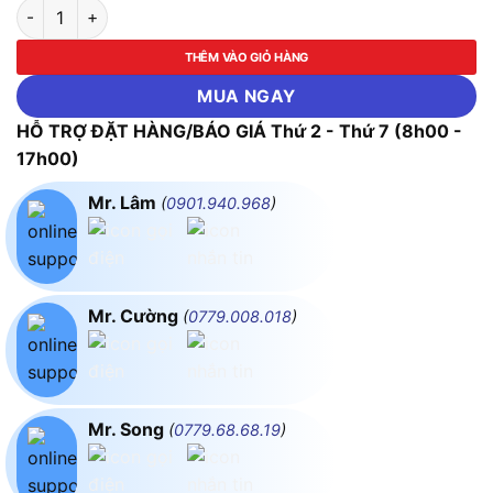
Máy thổi dùng pin Makita UB100DZ (Chưa kèm Pin & Sạc) số l
THÊM VÀO GIỎ HÀNG
MUA NGAY
HỖ TRỢ ĐẶT HÀNG/BÁO GIÁ Thứ 2 - Thứ 7 (8h00 -
17h00)
Mr. Lâm
(
0901.940.968
)
Mr. Cường
(
0779.008.018
)
Mr. Song
(
0779.68.68.19
)