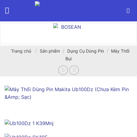
Bỏ
qua
nội
dung
/
/
/
Trang chủ
Sản phẩm
Dụng Cụ Dùng Pin
Máy Thổi
Bụi