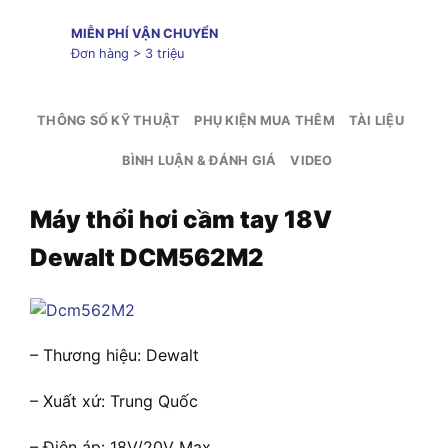
MIỄN PHÍ VẬN CHUYỂN
Đơn hàng > 3 triệu
THÔNG SỐ KỸ THUẬT
PHỤ KIỆN MUA THÊM
TÀI LIỆU
BÌNH LUẬN & ĐÁNH GIÁ
VIDEO
Máy thổi hơi cầm tay 18V
Dewalt DCM562M2
– Thương hiệu: Dewalt
– Xuất xứ: Trung Quốc
– Điện áp: 18V/20V Max