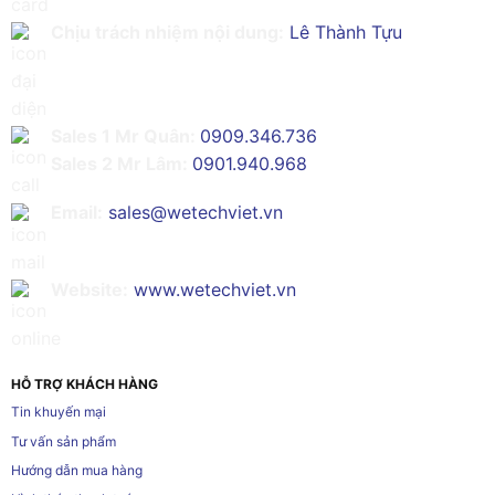
Chịu trách nhiệm nội dung:
Lê Thành Tựu
Sales 1 Mr Quân:
0909.346.736
Sales 2 Mr Lâm:
0901.940.968
Email:
sales@wetechviet.vn
Website:
www.wetechviet.vn
HỖ TRỢ KHÁCH HÀNG
Tin khuyến mại
Tư vấn sản phẩm
Hướng dẫn mua hàng