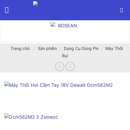
Bỏ
qua
nội
dung
/
/
/
Trang chủ
Sản phẩm
Dụng Cụ Dùng Pin
Máy Thổi
Bụi