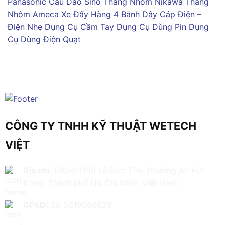
Panasonic
Cầu Dao Sino
Thang Nhôm Nikawa
Thang
Nhôm Ameca
Xe Đẩy Hàng 4 Bánh
Dây Cáp Điện –
Điện Nhẹ
Dụng Cụ Cầm Tay
Dụng Cụ Dùng Pin
Dụng
Cụ Dùng Điện
Quạt
CÔNG TY TNHH KỸ THUẬT WETECH
VIỆT
Địa chỉ:
616/61/198 Lê Đức Thọ, Phường An Hội
Đông, Thành phố Hồ Chí Minh, Việt Nam
GPKD:
Số 0319086629