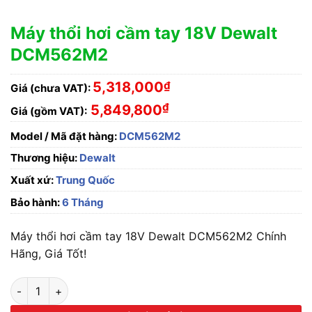
Máy thổi hơi cầm tay 18V Dewalt
DCM562M2
5,318,000
₫
Giá (chưa VAT):
₫
5,849,800
Giá (gồm VAT):
Model / Mã đặt hàng:
DCM562M2
Thương hiệu:
Dewalt
Xuất xứ:
Trung Quốc
Bảo hành:
6 Tháng
Máy thổi hơi cầm tay 18V Dewalt DCM562M2 Chính
Hãng, Giá Tốt!
Máy thổi hơi cầm tay 18V Dewalt DCM562M2 số lượng