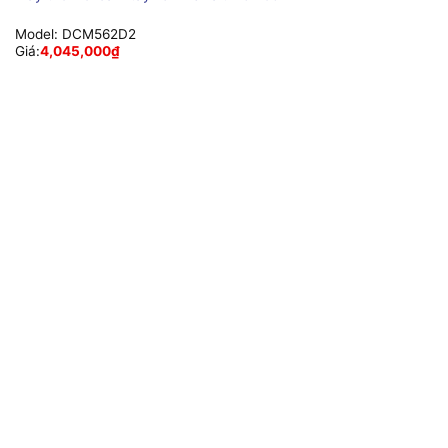
Model:
DCM562D2
Giá:
4,045,000
₫