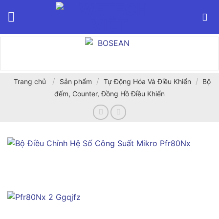
Bỏ
qua
nội
dung
/
/
/
Trang chủ
Sản phẩm
Tự Động Hóa Và Điều Khiển
Bộ
đếm, Counter, Đồng Hồ Điều Khiển