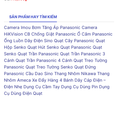
SẢN PHẨM HAY TÌM KIẾM
Camera Imou
Bơm Tăng Áp Panasonic
Camera
HiKVision
CB Chống Giật Panasonic
Ổ Cắm Panasonic
Ống Luồn Dây Điện Sino
Quạt Cây Panasonic
Quạt
Hộp Senko
Quạt Hút Senko
Quạt Panasonic
Quạt
Senko
Quạt Trần Panasonic
Quạt Trần Panasonic 3
Cánh
Quạt Trần Panasonic 4 Cánh
Quạt Treo Tường
Panasonic
Quạt Treo Tường Senko
Quạt Đứng
Panasonic
Cầu Dao Sino
Thang Nhôm Nikawa
Thang
Nhôm Ameca
Xe Đẩy Hàng 4 Bánh
Dây Cáp Điện –
Điện Nhẹ
Dụng Cụ Cầm Tay
Dụng Cụ Dùng Pin
Dụng
Cụ Dùng Điện
Quạt