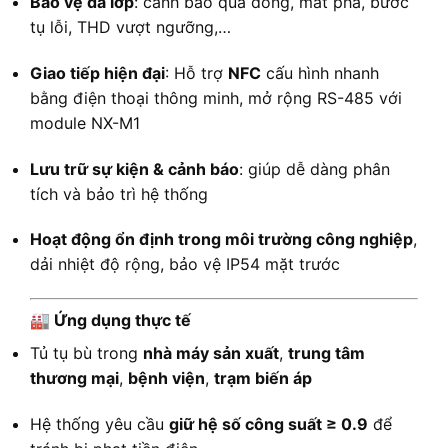
Bảo vệ đa lớp
: cảnh báo quá dòng, mất pha, bước
tụ lỗi, THD vượt ngưỡng,…
Giao tiếp hiện đại
: Hỗ trợ
NFC
cấu hình nhanh
bằng điện thoại thông minh, mở rộng RS-485 với
module NX-M1
Lưu trữ sự kiện & cảnh báo
: giúp dễ dàng phân
tích và bảo trì hệ thống
Hoạt động ổn định trong môi trường công nghiệp
,
dải nhiệt độ rộng, bảo vệ IP54 mặt trước
🏭 Ứng dụng thực tế
Tủ tụ bù trong
nhà máy sản xuất
,
trung tâm
thương mại
,
bệnh viện
,
trạm biến áp
Hệ thống yêu cầu
giữ hệ số công suất ≥ 0.9
để