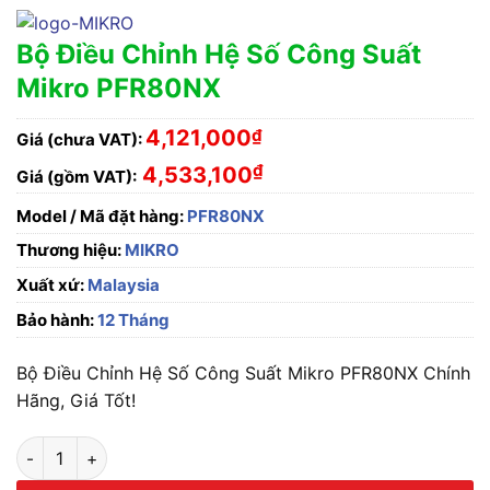
Bộ Điều Chỉnh Hệ Số Công Suất
Mikro PFR80NX
4,121,000
₫
Giá (chưa VAT):
₫
4,533,100
Giá (gồm VAT):
Model / Mã đặt hàng:
PFR80NX
Thương hiệu:
MIKRO
Xuất xứ:
Malaysia
Bảo hành:
12 Tháng
Bộ Điều Chỉnh Hệ Số Công Suất Mikro PFR80NX Chính
Hãng, Giá Tốt!
Bộ Điều Chỉnh Hệ Số Công Suất Mikro PFR80NX số lượng