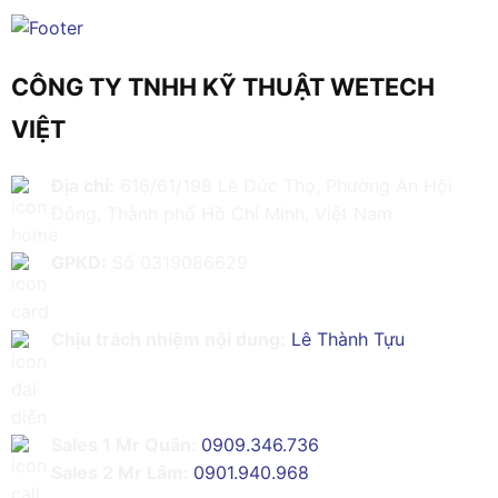
CÔNG TY TNHH KỸ THUẬT WETECH
VIỆT
Địa chỉ:
616/61/198 Lê Đức Thọ, Phường An Hội
Đông, Thành phố Hồ Chí Minh, Việt Nam
GPKD:
Số 0319086629
Chịu trách nhiệm nội dung:
Lê Thành Tựu
Sales 1 Mr Quân:
0909.346.736
Sales 2 Mr Lâm:
0901.940.968