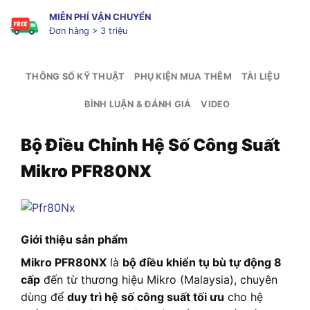
MIỄN PHÍ VẬN CHUYỂN
Đơn hàng > 3 triệu
THÔNG SỐ KỸ THUẬT
PHỤ KIỆN MUA THÊM
TÀI LIỆU
BÌNH LUẬN & ĐÁNH GIÁ
VIDEO
Bộ Điều Chỉnh Hệ Số Công Suất
Mikro PFR80NX
Giới thiệu sản phẩm
Mikro PFR80NX
là
bộ điều khiển tụ bù tự động 8
cấp
đến từ thương hiệu Mikro (Malaysia), chuyên
dùng để
duy trì hệ số công suất tối ưu
cho hệ