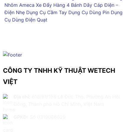
Nhôm Ameca
Xe Đẩy Hàng 4 Bánh
Dây Cáp Điện –
Điện Nhẹ
Dụng Cụ Cầm Tay
Dụng Cụ Dùng Pin
Dụng
Cụ Dùng Điện
Quạt
CÔNG TY TNHH KỸ THUẬT WETECH
VIỆT
Địa chỉ:
616/61/198 Lê Đức Thọ, Phường An Hội
Đông, Thành phố Hồ Chí Minh, Việt Nam
GPKD:
Số 0319086629