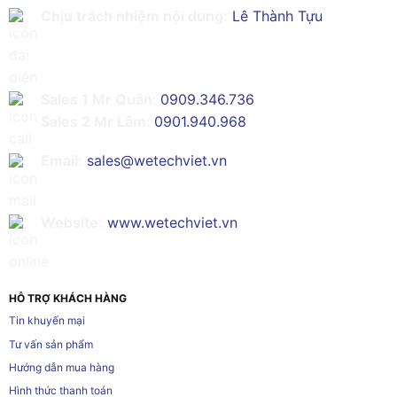
Chịu trách nhiệm nội dung:
Lê Thành Tựu
Sales 1 Mr Quân:
0909.346.736
Sales 2 Mr Lâm:
0901.940.968
Email:
sales@wetechviet.vn
Website:
www.wetechviet.vn
HỖ TRỢ KHÁCH HÀNG
Tin khuyến mại
Tư vấn sản phẩm
Hướng dẫn mua hàng
Hình thức thanh toán