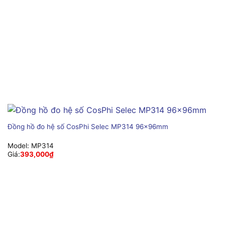
Đồng hồ đo hệ số CosPhi Selec MP314 96x96mm
Model:
MP314
Giá:
393,000
₫