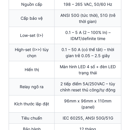
Nguồn cấp
198 – 265 VAC, 50/60 Hz
ANSI 50G (tức thời), 51G (trễ
Cấp bảo vệ
thời gian)
0.1 – 5 A (2 – 100% In) –
Low-set (I>)
IDMT/definite time
High-set (I>>) tùy
0.1 – 50 A (có thể tắt) – thời
chọn
gian trễ 0.05 – 2.5 giây
Màn hình LED 4 số + đèn LED
Hiển thị
trạng thái
2 tiếp điểm 5A/250VAC – tùy
Relay ngõ ra
chỉnh reset thủ công/tự động
96mm x 96mm x 110mm
Kích thước lắp đặt
(panel)
Tiêu chuẩn
IEC 60255, ANSI 50G/51G
Bảo hành
12 tháng