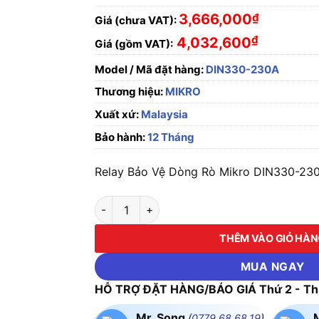
3,666,000
₫
Giá (chưa VAT):
₫
4,032,600
Giá (gồm VAT):
Model / Mã đặt hàng:
DIN330-230A
Thương hiệu:
MIKRO
Xuất xứ:
Malaysia
Bảo hành:
12 Tháng
Relay Bảo Vệ Dòng Rò Mikro DIN330-230
Relay Bảo Vệ Dòng Rò Mikro DIN330-230A số
THÊM VÀO GIỎ HÀ
MUA NGAY
HỖ TRỢ ĐẶT HÀNG/BÁO GIÁ Thứ 2 - Thứ
Mr. Song
(
0779.68.68.19
)