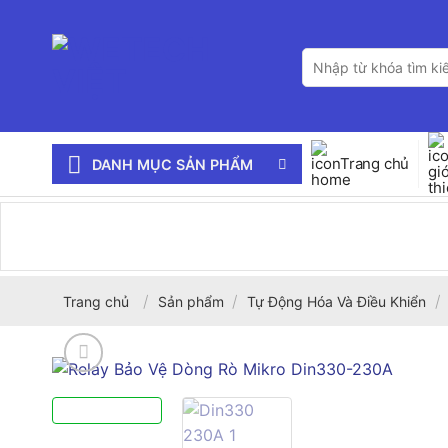
Bỏ
qua
Tìm
nội
kiếm:
dung
Trang chủ
DANH MỤC SẢN PHẨM
/
/
/
Trang chủ
Sản phẩm
Tự Động Hóa Và Điều Khiển