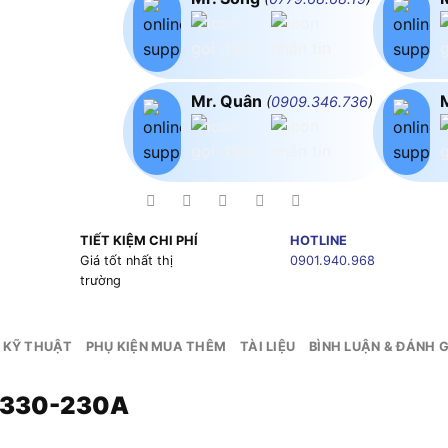
Mr. Quân
(
0909.346.736
)
TIẾT KIỆM CHI PHÍ
HOTLINE
g
Giá tốt nhất thị
0901.940.968
trường
 KỸ THUẬT
PHỤ KIỆN MUA THÊM
TÀI LIỆU
BÌNH LUẬN & ĐÁNH G
IN330-230A