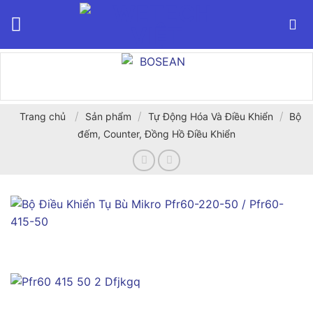
Bỏ
qua
nội
dung
/
/
/
Trang chủ
Sản phẩm
Tự Động Hóa Và Điều Khiển
Bộ
đếm, Counter, Đồng Hồ Điều Khiển