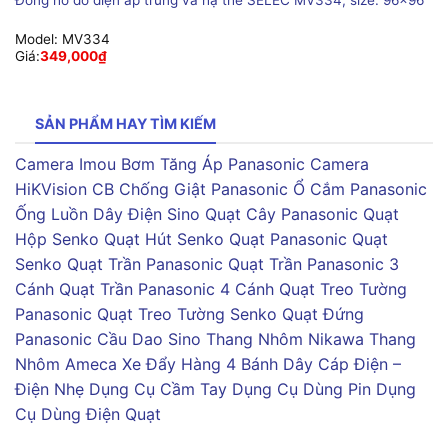
Đồng hồ đo điện áp trung và hạ thế SELEC MV334, size: 96×96
Model:
MV334
Giá:
349,000
₫
SẢN PHẨM HAY TÌM KIẾM
Camera Imou
Bơm Tăng Áp Panasonic
Camera
HiKVision
CB Chống Giật Panasonic
Ổ Cắm Panasonic
Ống Luồn Dây Điện Sino
Quạt Cây Panasonic
Quạt
Hộp Senko
Quạt Hút Senko
Quạt Panasonic
Quạt
Senko
Quạt Trần Panasonic
Quạt Trần Panasonic 3
Cánh
Quạt Trần Panasonic 4 Cánh
Quạt Treo Tường
Panasonic
Quạt Treo Tường Senko
Quạt Đứng
Panasonic
Cầu Dao Sino
Thang Nhôm Nikawa
Thang
Nhôm Ameca
Xe Đẩy Hàng 4 Bánh
Dây Cáp Điện –
Điện Nhẹ
Dụng Cụ Cầm Tay
Dụng Cụ Dùng Pin
Dụng
Cụ Dùng Điện
Quạt