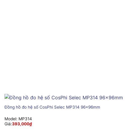
Đồng hồ đo hệ số CosPhi Selec MP314 96x96mm
Model:
MP314
Giá:
393,000
₫