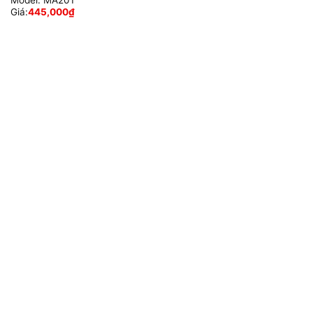
Model:
MA201
Giá:
445,000
₫