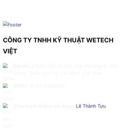
CÔNG TY TNHH KỸ THUẬT WETECH
VIỆT
Địa chỉ:
616/61/198 Lê Đức Thọ, Phường An Hội
Đông, Thành phố Hồ Chí Minh, Việt Nam
GPKD:
Số 0319086629
Chịu trách nhiệm nội dung:
Lê Thành Tựu