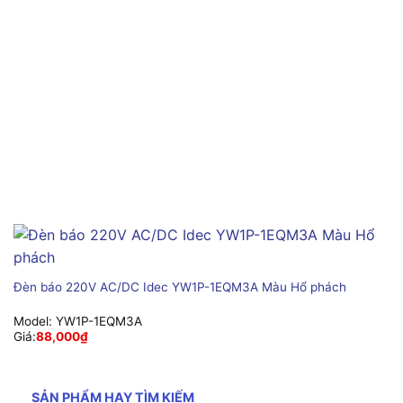
Đèn báo 220V AC/DC Idec YW1P-1EQM3A Màu Hổ phách
Model:
YW1P-1EQM3A
Giá:
88,000
₫
SẢN PHẨM HAY TÌM KIẾM