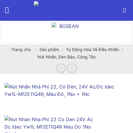
Bỏ
qua
nội
dung
/
/
/
Trang chủ
Sản phẩm
Tự Động Hóa Và Điều Khiển
Nút Nhấn, Đèn Báo, Công Tắc