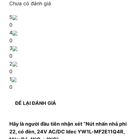
Chưa có đánh giá
5
0
4
0
3
0
2
0
1
0
ĐỂ LẠI ĐÁNH GIÁ
Hãy là người đầu tiên nhận xét “Nút nhấn nhả phi
22, có đèn, 24V AC/DC Idec YW1L-MF2E11Q4R,