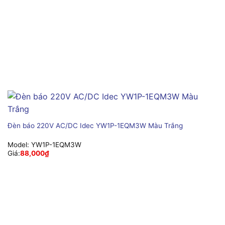
Đèn báo 220V AC/DC Idec YW1P-1EQM3W Màu Trắng
Model:
YW1P-1EQM3W
Giá:
88,000
₫