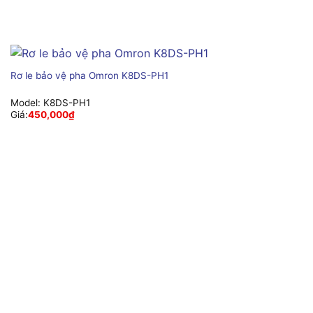
Rơ le bảo vệ pha Omron K8DS-PH1
Model:
K8DS-PH1
Giá:
450,000
₫