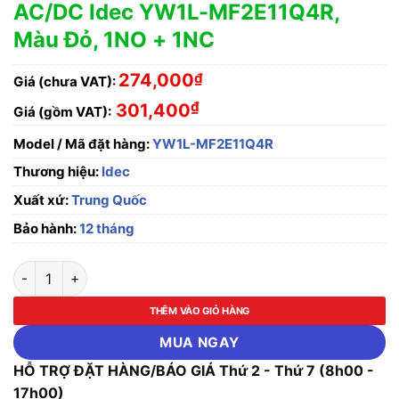
AC/DC Idec YW1L-MF2E11Q4R,
Màu Đỏ, 1NO + 1NC
274,000
₫
Giá (chưa VAT):
₫
301,400
Giá (gồm VAT):
Model / Mã đặt hàng:
YW1L-MF2E11Q4R
Thương hiệu:
Idec
Xuất xứ:
Trung Quốc
Bảo hành:
12 tháng
Nút nhấn nhả phi 22, có đèn, 24V AC/DC Idec YW1L-MF2E11Q4
THÊM VÀO GIỎ HÀNG
MUA NGAY
HỖ TRỢ ĐẶT HÀNG/BÁO GIÁ Thứ 2 - Thứ 7 (8h00 -
17h00)