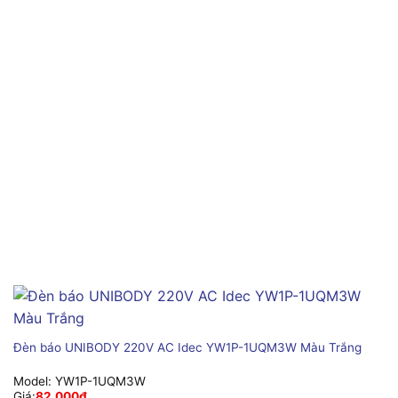
Đèn báo UNIBODY 220V AC Idec YW1P-1UQM3W Màu Trắng
Model:
YW1P-1UQM3W
Giá:
82,000
₫