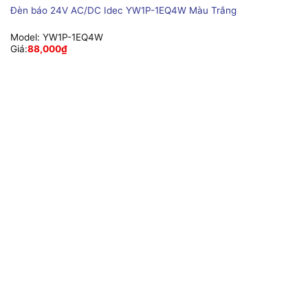
Đèn báo 24V AC/DC Idec YW1P-1EQ4W Màu Trắng
Model:
YW1P-1EQ4W
Giá:
88,000
₫