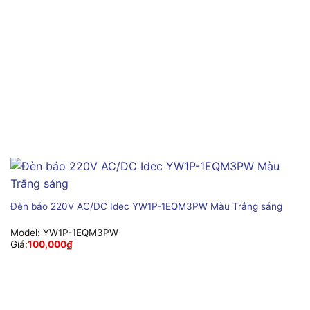
Đèn báo 220V AC/DC Idec YW1P-1EQM3PW Màu Trắng sáng
Model:
YW1P-1EQM3PW
Giá:
100,000
₫