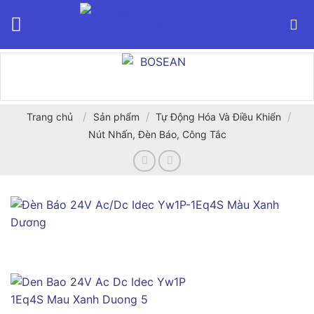
Bỏ
qua
nội
dung
/
/
/
Trang chủ
Sản phẩm
Tự Động Hóa Và Điều Khiển
Nút Nhấn, Đèn Báo, Công Tắc