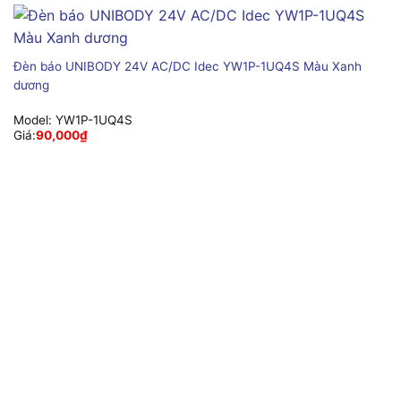
Đèn báo UNIBODY 24V AC/DC Idec YW1P-1UQ4S Màu Xanh
dương
Model:
YW1P-1UQ4S
Giá:
90,000
₫