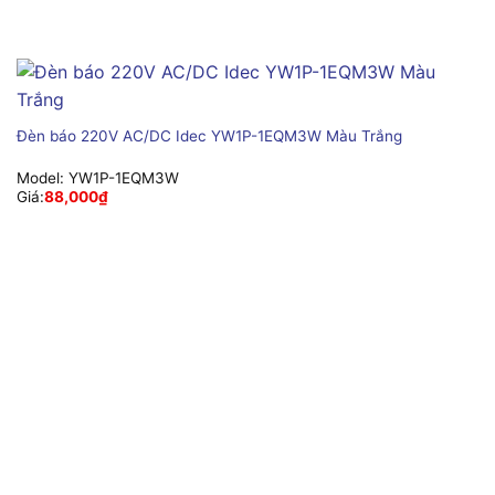
Đèn báo 220V AC/DC Idec YW1P-1EQM3W Màu Trắng
Model:
YW1P-1EQM3W
Giá:
88,000
₫