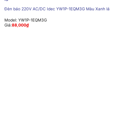
Đèn báo 220V AC/DC Idec YW1P-1EQM3G Màu Xanh lá
Model:
YW1P-1EQM3G
Giá:
88,000
₫