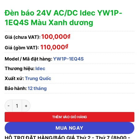
Đèn báo 24V AC/DC Idec YW1P-
1EQ4S Màu Xanh dương
100,000
₫
Giá (chưa VAT):
₫
110,000
Giá (gồm VAT):
Model / Mã đặt hàng:
YW1P-1EQ4S
Thương hiệu:
Idec
Xuất xứ:
Trung Quốc
Bảo hành:
12 tháng
Đèn báo 24V AC/DC Idec YW1P-1EQ4S Màu Xanh dương số lư
THÊM VÀO GIỎ HÀNG
MUA NGAY
HỖ TRỢ ĐẶT HÀNG/BÁO GIÁ Thứ 2 - Thứ 7 (8h00 -