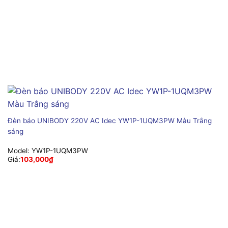
Đèn báo UNIBODY 220V AC Idec YW1P-1UQM3PW Màu Trắng
sáng
Model:
YW1P-1UQM3PW
Giá:
103,000
₫