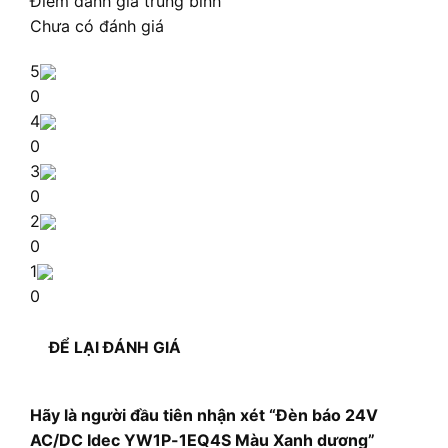
Điểm đánh giá trung bình
Chưa có đánh giá
5
0
4
0
3
0
2
0
1
0
ĐỂ LẠI ĐÁNH GIÁ
Hãy là người đầu tiên nhận xét “Đèn báo 24V
AC/DC Idec YW1P-1EQ4S Màu Xanh dương”