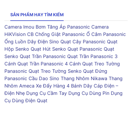
SẢN PHẨM HAY TÌM KIẾM
Camera Imou
Bơm Tăng Áp Panasonic
Camera
HiKVision
CB Chống Giật Panasonic
Ổ Cắm Panasonic
Ống Luồn Dây Điện Sino
Quạt Cây Panasonic
Quạt
Hộp Senko
Quạt Hút Senko
Quạt Panasonic
Quạt
Senko
Quạt Trần Panasonic
Quạt Trần Panasonic 3
Cánh
Quạt Trần Panasonic 4 Cánh
Quạt Treo Tường
Panasonic
Quạt Treo Tường Senko
Quạt Đứng
Panasonic
Cầu Dao Sino
Thang Nhôm Nikawa
Thang
Nhôm Ameca
Xe Đẩy Hàng 4 Bánh
Dây Cáp Điện –
Điện Nhẹ
Dụng Cụ Cầm Tay
Dụng Cụ Dùng Pin
Dụng
Cụ Dùng Điện
Quạt