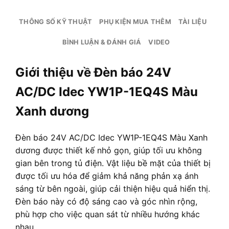
THÔNG SỐ KỸ THUẬT
PHỤ KIỆN MUA THÊM
TÀI LIỆU
BÌNH LUẬN & ĐÁNH GIÁ
VIDEO
Giới thiệu về Đèn báo 24V
AC/DC Idec YW1P-1EQ4S Màu
Xanh dương
Đèn báo 24V AC/DC Idec YW1P-1EQ4S Màu Xanh
dương được thiết kế nhỏ gọn, giúp tối ưu không
gian bên trong tủ điện. Vật liệu bề mặt của thiết bị
được tối ưu hóa để giảm khả năng phản xạ ánh
sáng từ bên ngoài, giúp cải thiện hiệu quả hiển thị.
Đèn báo này có độ sáng cao và góc nhìn rộng,
phù hợp cho việc quan sát từ nhiều hướng khác
nhau.