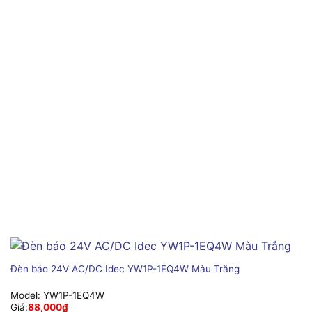
Đèn báo 24V AC/DC Idec YW1P-1EQ4W Màu Trắng
Model:
YW1P-1EQ4W
Giá:
88,000
₫