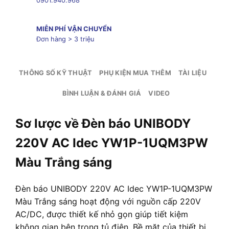
0901.940.968
MIỄN PHÍ VẬN CHUYỂN
Đơn hàng > 3 triệu
THÔNG SỐ KỸ THUẬT
PHỤ KIỆN MUA THÊM
TÀI LIỆU
BÌNH LUẬN & ĐÁNH GIÁ
VIDEO
Sơ lược về Đèn báo UNIBODY
220V AC Idec YW1P-1UQM3PW
Màu Trắng sáng
Đèn báo UNIBODY 220V AC Idec YW1P-1UQM3PW
Màu Trắng sáng hoạt động với nguồn cấp 220V
AC/DC, được thiết kế nhỏ gọn giúp tiết kiệm
không gian bên trong tủ điện. Bề mặt của thiết bị