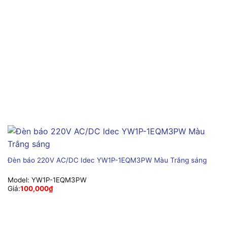
Đèn báo 220V AC/DC Idec YW1P-1EQM3PW Màu Trắng sáng
Model:
YW1P-1EQM3PW
Giá:
100,000
₫