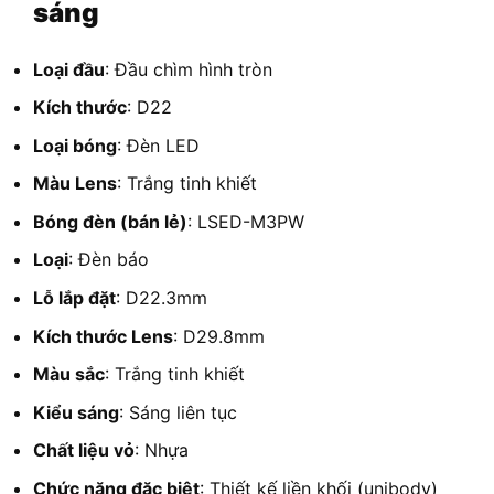
sáng
Loại đầu
: Đầu chìm hình tròn
Kích thước
: D22
Loại bóng
: Đèn LED
Màu Lens
: Trắng tinh khiết
Bóng đèn (bán lẻ)
: LSED-M3PW
Loại
: Đèn báo
Lỗ lắp đặt
: D22.3mm
Kích thước Lens
: D29.8mm
Màu sắc
: Trắng tinh khiết
Kiểu sáng
: Sáng liên tục
Chất liệu vỏ
: Nhựa
Chức năng đặc biệt
: Thiết kế liền khối (unibody)