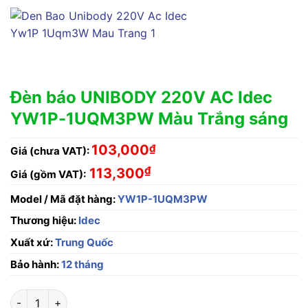
Đèn báo UNIBODY 220V AC Idec
YW1P-1UQM3PW Màu Trắng sáng
103,000
₫
Giá (chưa VAT):
₫
113,300
Giá (gồm VAT):
Model / Mã đặt hàng:
YW1P-1UQM3PW
Thương hiệu:
Idec
Xuất xứ:
Trung Quốc
Bảo hành:
12 tháng
Đèn báo UNIBODY 220V AC Idec YW1P-1UQM3PW Màu Trắng s