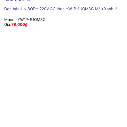
Đèn báo UNIBODY 220V AC Idec YW1P-1UQM3G Màu Xanh lá
Model:
YW1P-1UQM3G
Giá:
79,000
₫