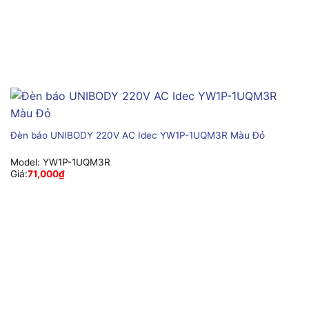
Đèn báo UNIBODY 220V AC Idec YW1P-1UQM3R Màu Đỏ
Model:
YW1P-1UQM3R
Giá:
71,000
₫