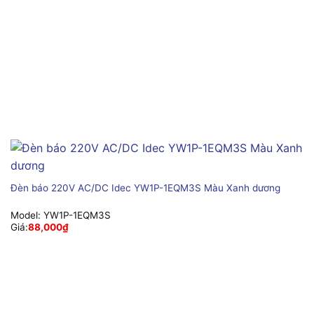
Đèn báo 220V AC/DC Idec YW1P-1EQM3S Màu Xanh dương
Model:
YW1P-1EQM3S
Giá:
88,000
₫