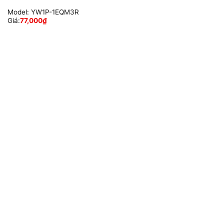
Model:
YW1P-1EQM3R
Giá:
77,000
₫