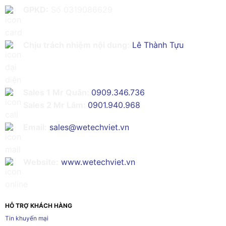
GPKD:
Số 0319086629
Chịu trách nhiệm nội dung:
Lê Thành Tựu
Sales 1 Mr Quân:
0909.346.736
Sales 2 Mr Lâm:
0901.940.968
Email:
sales@wetechviet.vn
Website:
www.wetechviet.vn
HỖ TRỢ KHÁCH HÀNG
Tin khuyến mại