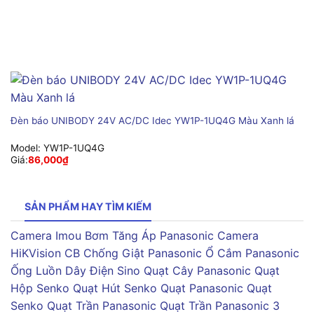
Đèn báo UNIBODY 24V AC/DC Idec YW1P-1UQ4G Màu Xanh lá
Model:
YW1P-1UQ4G
Giá:
86,000
₫
SẢN PHẨM HAY TÌM KIẾM
Camera Imou
Bơm Tăng Áp Panasonic
Camera
HiKVision
CB Chống Giật Panasonic
Ổ Cắm Panasonic
Ống Luồn Dây Điện Sino
Quạt Cây Panasonic
Quạt
Hộp Senko
Quạt Hút Senko
Quạt Panasonic
Quạt
Senko
Quạt Trần Panasonic
Quạt Trần Panasonic 3