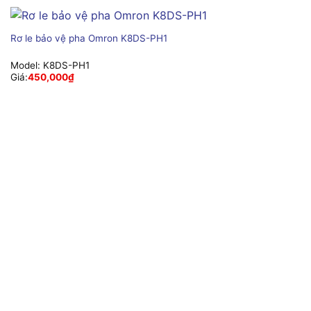
Rơ le bảo vệ pha Omron K8DS-PH1
Model:
K8DS-PH1
Giá:
450,000
₫