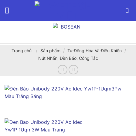
Bỏ
qua
nội
dung
/
/
/
Trang chủ
Sản phẩm
Tự Động Hóa Và Điều Khiển
Nút Nhấn, Đèn Báo, Công Tắc