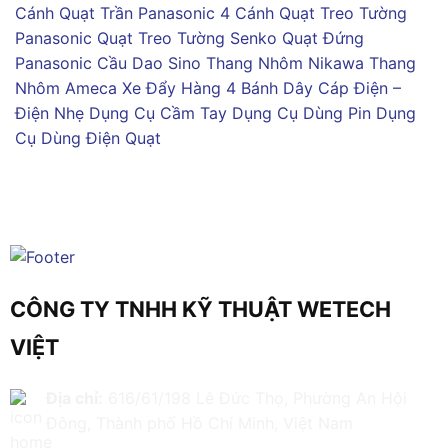
Cánh
Quạt Trần Panasonic 4 Cánh
Quạt Treo Tường
Panasonic
Quạt Treo Tường Senko
Quạt Đứng
Panasonic
Cầu Dao Sino
Thang Nhôm Nikawa
Thang
Nhôm Ameca
Xe Đẩy Hàng 4 Bánh
Dây Cáp Điện –
Điện Nhẹ
Dụng Cụ Cầm Tay
Dụng Cụ Dùng Pin
Dụng
Cụ Dùng Điện
Quạt
CÔNG TY TNHH KỸ THUẬT WETECH
VIỆT
Địa chỉ:
616/61/198 Lê Đức Thọ, Phường An Hội
Đông, Thành phố Hồ Chí Minh, Việt Nam