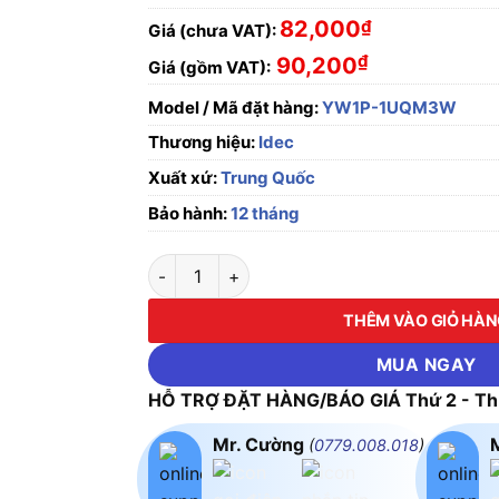
82,000
₫
Giá (chưa VAT):
₫
90,200
Giá (gồm VAT):
Model / Mã đặt hàng:
YW1P-1UQM3W
Thương hiệu:
Idec
Xuất xứ:
Trung Quốc
Bảo hành:
12 tháng
Đèn báo UNIBODY 220V AC Idec YW1P-1UQM
THÊM VÀO GIỎ HÀ
MUA NGAY
HỖ TRỢ ĐẶT HÀNG/BÁO GIÁ Thứ 2 - Thứ
Mr. Cường
(
0779.008.018
)