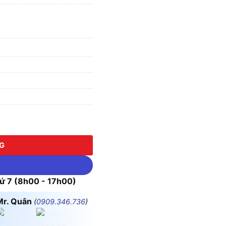
3W Màu Trắng số lượng
NG
 7 (8h00 - 17h00)
Mr. Quân
(
0909.346.736
)