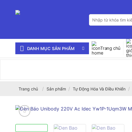
Bỏ
qua
Tìm
nội
kiếm:
dung
Trang chủ
DANH MỤC SẢN PHẨM
/
/
/
Trang chủ
Sản phẩm
Tự Động Hóa Và Điều Khiển