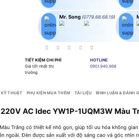
Mr. Song
(
0779.68.68.19
)
TIẾT KIỆM CHI PHÍ
HOTLINE
g
Giá tốt nhất thị
0901.940.968
trường
 KỸ THUẬT
PHỤ KIỆN MUA THÊM
TÀI LIỆU
BÌNH LUẬN & ĐÁNH G
Y 220V AC Idec YW1P-1UQM3W Màu T
ắng có thiết kế nhỏ gọn, giúp tối ưu hóa không gian bên
ên ngoài. Đèn được sản xuất với độ sáng cao và góc nhìn r