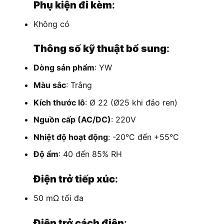
Phụ kiện đi kèm
:
Không có
Thông số kỹ thuật bổ sung
:
Dòng sản phẩm
: YW
Màu sắc
: Trắng
Kích thước lỗ
: Ø 22 (Ø25 khi đảo ren)
Nguồn cấp (AC/DC)
: 220V
Nhiệt độ hoạt động
: -20°C đến +55°C
Độ ẩm
: 40 đến 85% RH
Điện trở tiếp xúc
:
50 mΩ tối đa
Điện trở cách điện
: