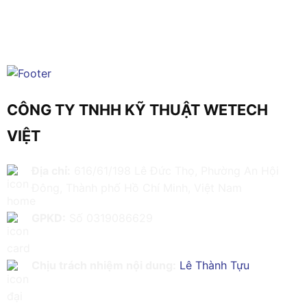
CÔNG TY TNHH KỸ THUẬT WETECH
VIỆT
Địa chỉ:
616/61/198 Lê Đức Thọ, Phường An Hội
Đông, Thành phố Hồ Chí Minh, Việt Nam
GPKD:
Số 0319086629
Chịu trách nhiệm nội dung:
Lê Thành Tựu