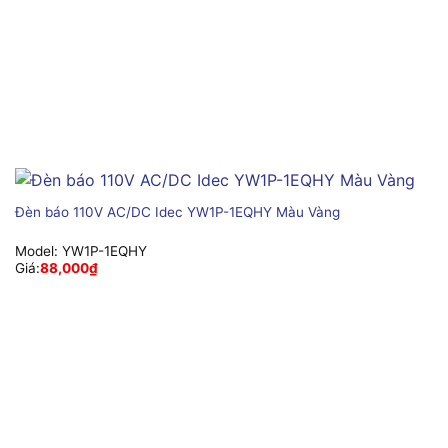
Đèn báo 110V AC/DC Idec YW1P-1EQHY Màu Vàng
Model:
YW1P-1EQHY
Giá:
88,000
₫