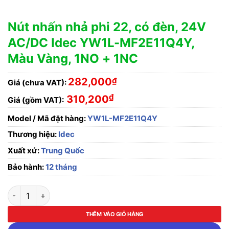
Nút nhấn nhả phi 22, có đèn, 24V
AC/DC Idec YW1L-MF2E11Q4Y,
Màu Vàng, 1NO + 1NC
282,000
₫
Giá (chưa VAT):
₫
310,200
Giá (gồm VAT):
Model / Mã đặt hàng:
YW1L-MF2E11Q4Y
Thương hiệu:
Idec
Xuất xứ:
Trung Quốc
Bảo hành:
12 tháng
Nút nhấn nhả phi 22, có đèn, 24V AC/DC Idec YW1L-MF2E11Q4
THÊM VÀO GIỎ HÀNG