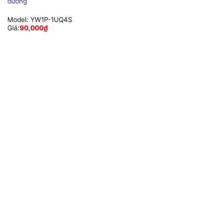
dương
Model:
YW1P-1UQ4S
Giá:
90,000
₫