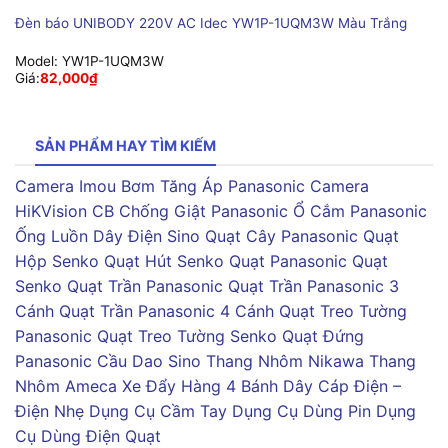
Đèn báo UNIBODY 220V AC Idec YW1P-1UQM3W Màu Trắng
Model:
YW1P-1UQM3W
Giá:
82,000
₫
SẢN PHẨM HAY TÌM KIẾM
Camera Imou
Bơm Tăng Áp Panasonic
Camera
HiKVision
CB Chống Giật Panasonic
Ổ Cắm Panasonic
Ống Luồn Dây Điện Sino
Quạt Cây Panasonic
Quạt
Hộp Senko
Quạt Hút Senko
Quạt Panasonic
Quạt
Senko
Quạt Trần Panasonic
Quạt Trần Panasonic 3
Cánh
Quạt Trần Panasonic 4 Cánh
Quạt Treo Tường
Panasonic
Quạt Treo Tường Senko
Quạt Đứng
Panasonic
Cầu Dao Sino
Thang Nhôm Nikawa
Thang
Nhôm Ameca
Xe Đẩy Hàng 4 Bánh
Dây Cáp Điện –
Điện Nhẹ
Dụng Cụ Cầm Tay
Dụng Cụ Dùng Pin
Dụng
Cụ Dùng Điện
Quạt