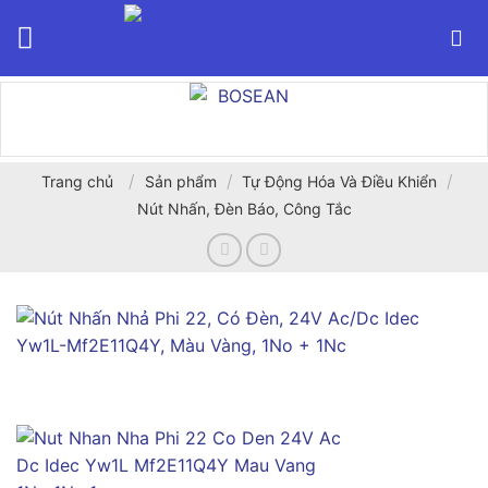
Bỏ
qua
nội
dung
/
/
/
Trang chủ
Sản phẩm
Tự Động Hóa Và Điều Khiển
Nút Nhấn, Đèn Báo, Công Tắc