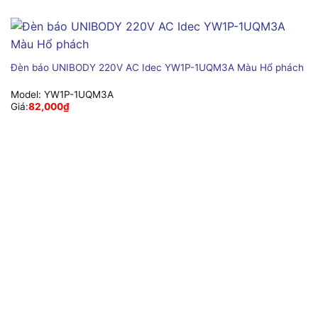
Đèn báo UNIBODY 220V AC Idec YW1P-1UQM3A Màu Hổ phách
Model:
YW1P-1UQM3A
Giá:
82,000
₫