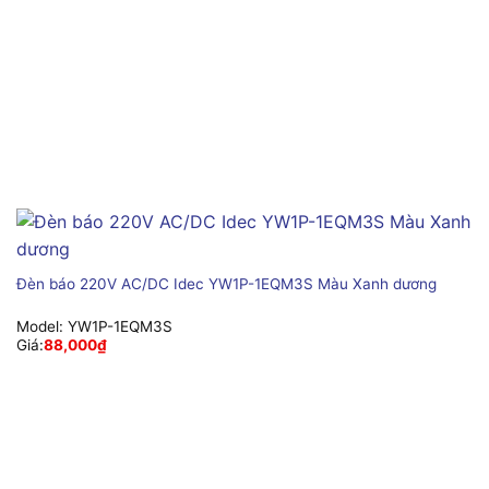
Đèn báo 220V AC/DC Idec YW1P-1EQM3S Màu Xanh dương
Model:
YW1P-1EQM3S
Giá:
88,000
₫