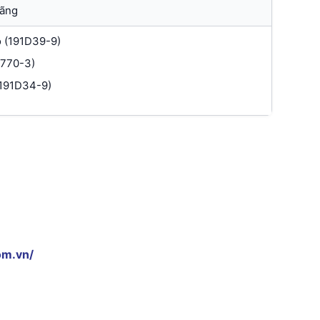
hãng
o (191D39-9)
2770-3)
(191D34-9)
om.vn/