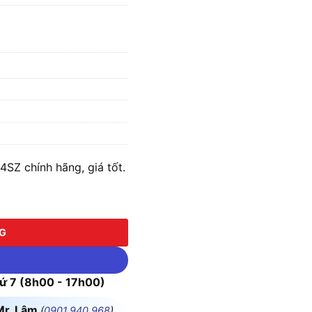
SZ chính hãng, giá tốt.
(Chưa kèm Pin & Sạc) số lượng
NG
 7 (8h00 - 17h00)
Mr. Lâm
(
0901.940.968
)