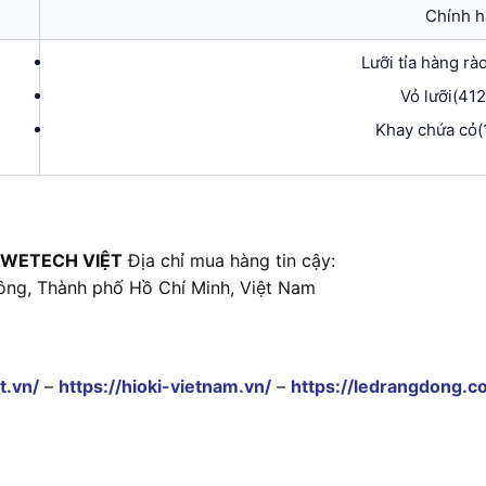
Chính 
Lưỡi tỉa hàng rà
Vỏ lưỡi(41
Khay chứa cỏ
 WETECH VIỆT
Địa chỉ mua hàng tin cậy:
ông, Thành phố Hồ Chí Minh, Việt Nam
t.vn/
–
https://hioki-vietnam.vn/
–
https://ledrangdong.c