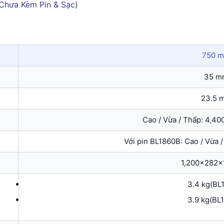
750 
35 m
23.5 
Cao / Vừa / Thấp: 4,400
Với pin BL1860B: Cao / Vừa /
1,200x282
3.4 kg(BL
3.9 kg(BL