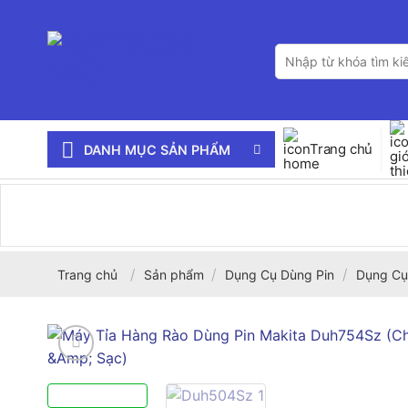
Bỏ
qua
Tìm
nội
kiếm:
dung
Trang chủ
DANH MỤC SẢN PHẨM
/
/
/
Trang chủ
Sản phẩm
Dụng Cụ Dùng Pin
Dụng Cụ