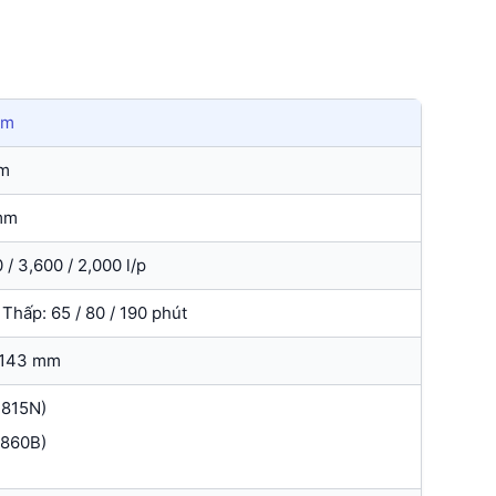
mm
m
mm
 / 3,600 / 2,000 l/p
 Thấp: 65 / 80 / 190 phút
x143 mm
1815N)
1860B)