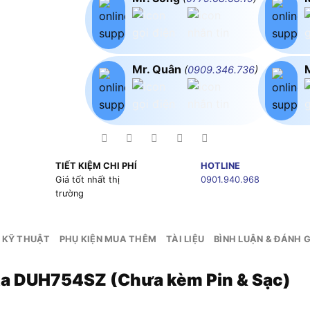
Mr. Quân
(
0909.346.736
)
TIẾT KIỆM CHI PHÍ
HOTLINE
g
Giá tốt nhất thị
0901.940.968
trường
 KỸ THUẬT
PHỤ KIỆN MUA THÊM
TÀI LIỆU
BÌNH LUẬN & ĐÁNH G
ita DUH754SZ (Chưa kèm Pin & Sạc)