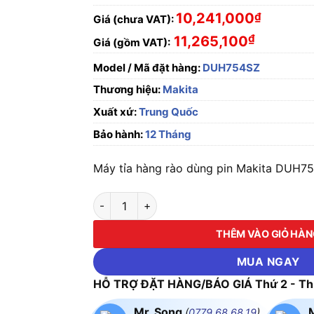
10,241,000
₫
Giá (chưa VAT):
₫
11,265,100
Giá (gồm VAT):
Model / Mã đặt hàng:
DUH754SZ
Thương hiệu:
Makita
Xuất xứ:
Trung Quốc
Bảo hành:
12 Tháng
Máy tỉa hàng rào dùng pin Makita DUH754
Máy tỉa hàng rào dùng pin Makita DUH754SZ 
THÊM VÀO GIỎ HÀ
MUA NGAY
HỖ TRỢ ĐẶT HÀNG/BÁO GIÁ Thứ 2 - Thứ
Mr. Song
(
0779.68.68.19
)