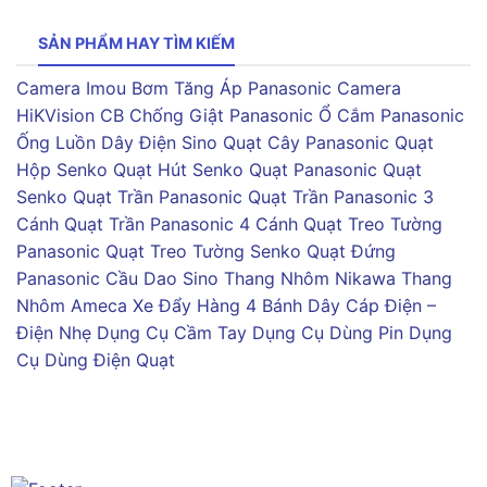
SẢN PHẨM HAY TÌM KIẾM
Camera Imou
Bơm Tăng Áp Panasonic
Camera
HiKVision
CB Chống Giật Panasonic
Ổ Cắm Panasonic
Ống Luồn Dây Điện Sino
Quạt Cây Panasonic
Quạt
Hộp Senko
Quạt Hút Senko
Quạt Panasonic
Quạt
Senko
Quạt Trần Panasonic
Quạt Trần Panasonic 3
Cánh
Quạt Trần Panasonic 4 Cánh
Quạt Treo Tường
Panasonic
Quạt Treo Tường Senko
Quạt Đứng
Panasonic
Cầu Dao Sino
Thang Nhôm Nikawa
Thang
Nhôm Ameca
Xe Đẩy Hàng 4 Bánh
Dây Cáp Điện –
Điện Nhẹ
Dụng Cụ Cầm Tay
Dụng Cụ Dùng Pin
Dụng
Cụ Dùng Điện
Quạt