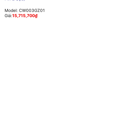
Model:
CW003GZ01
Giá:
15,715,700
₫