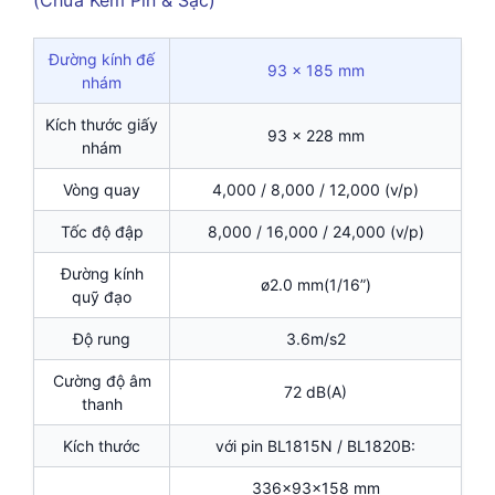
Đường kính đế
93 x 185 mm
nhám
Kích thước giấy
93 x 228 mm
nhám
Vòng quay
4,000 / 8,000 / 12,000 (v/p)
Tốc độ đập
8,000 / 16,000 / 24,000 (v/p)
Đường kính
ø2.0 mm(1/16”)
quỹ đạo
Độ rung
3.6m/s2
Cường độ âm
72 dB(A)
thanh
Kích thước
với pin BL1815N / BL1820B:
336x93x158 mm