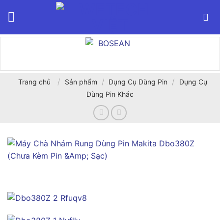
Bỏ
qua
nội
dung
/
/
/
Trang chủ
Sản phẩm
Dụng Cụ Dùng Pin
Dụng Cụ
Dùng Pin Khác