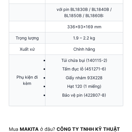
với pin BL1830B / BL1840B /
BL1850B / BL1860B:
336x93x169 mm
Trọng lượng
1.9 – 2.2 kg
Xuất xứ
Chính hãng
Túi chứa bụi (140115-2)
Tấm đục lỗ (451271-6)
Phụ kiện đi
Giấy nhám 93X228
kèm
Hạt 120 (1 miếng)
Bảo vệ pin (422807-8)
Mua
MAKITA
ở đâu?
CÔNG TY TNHH KỸ THUẬT