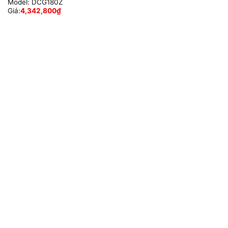
Model:
DCG180Z
Giá:
4,342,800
₫