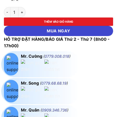
Máy chà nhám rung dùng pin Makita DBO380Z (Chưa kèm Pin &
THÊM VÀO GIỎ HÀNG
MUA NGAY
HỖ TRỢ ĐẶT HÀNG/BÁO GIÁ Thứ 2 - Thứ 7 (8h00 -
17h00)
Mr. Cường
(
0779.008.018
)
Mr. Song
(
0779.68.68.19
)
Mr. Quân
(
0909.346.736
)