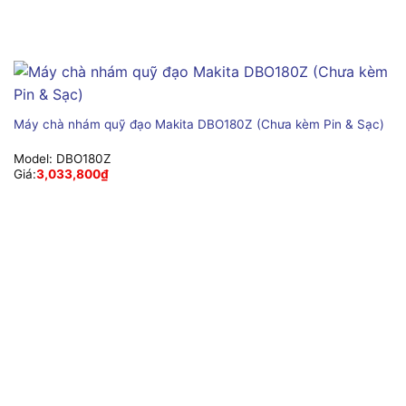
Máy chà nhám quỹ đạo Makita DBO180Z (Chưa kèm Pin & Sạc)
Model:
DBO180Z
Giá:
3,033,800
₫