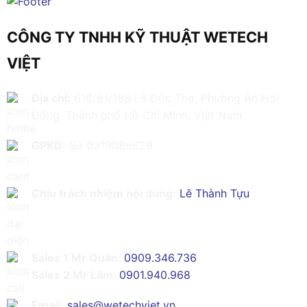
CÔNG TY TNHH KỸ THUẬT WETECH
VIỆT
Địa chỉ:
616/61/198 Lê Đức Thọ, Phường An Hội
Đông, Thành phố Hồ Chí Minh, Việt Nam
GPKD:
Số 0319086629
Chịu trách nhiệm nội dung:
Lê Thành Tựu
Sales 1 Mr Quân:
0909.346.736
Sales 2 Mr Lâm:
0901.940.968
Email:
sales@wetechviet.vn