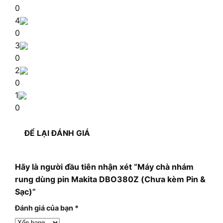
0
4
0
3
0
2
0
1
0
ĐỂ LẠI ĐÁNH GIÁ
Hãy là người đầu tiên nhận xét “Máy chà nhám
rung dùng pin Makita DBO380Z (Chưa kèm Pin &
Sạc)”
Đánh giá của bạn
*