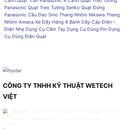
Cánh
Quạt Trần Panasonic 4 Cánh
Quạt Treo Tường
Panasonic
Quạt Treo Tường Senko
Quạt Đứng
Panasonic
Cầu Dao Sino
Thang Nhôm Nikawa
Thang
Nhôm Ameca
Xe Đẩy Hàng 4 Bánh
Dây Cáp Điện –
Điện Nhẹ
Dụng Cụ Cầm Tay
Dụng Cụ Dùng Pin
Dụng
Cụ Dùng Điện
Quạt
CÔNG TY TNHH KỸ THUẬT WETECH
VIỆT
Địa chỉ:
616/61/198 Lê Đức Thọ, Phường An Hội
Đông, Thành phố Hồ Chí Minh, Việt Nam