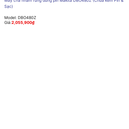
Máy chà nhám rung dùng pin Makita DBO480Z (Chưa kèm Pin &
Sạc)
Model:
DBO480Z
Giá:
2,055,900
₫