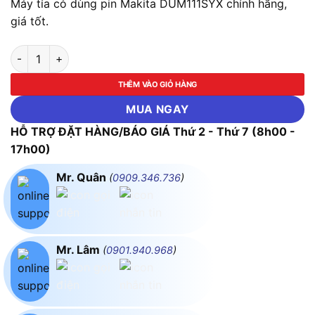
Máy tỉa cỏ dùng pin Makita DUM111SYX chính hãng,
giá tốt.
Máy tỉa cỏ dùng pin Makita DUM111SYX số lượng
THÊM VÀO GIỎ HÀNG
MUA NGAY
HỖ TRỢ ĐẶT HÀNG/BÁO GIÁ Thứ 2 - Thứ 7 (8h00 -
17h00)
Mr. Quân
(
0909.346.736
)
Mr. Lâm
(
0901.940.968
)