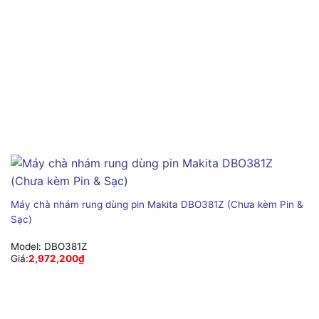
Máy chà nhám rung dùng pin Makita DBO381Z (Chưa kèm Pin &
Sạc)
Model:
DBO381Z
Giá:
2,972,200
₫