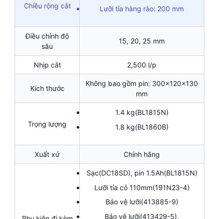
Chiều rộng cắt
Lưỡi tỉa hàng rào: 200 mm
Điều chỉnh độ
15, 20, 25 mm
sâu
Nhịp cắt
2,500 l/p
Không bao gồm pin: 300x120x130
Kích thước
mm
1.4 kg(BL1815N)
Trọng lượng
1.8 kg(BL1860B)
Xuất xứ
Chính hãng
Sạc(DC18SD), pin 1.5Ah(BL1815N)
Lưỡi tỉa cỏ 110mm(191N23-4)
Bảo vệ lưỡi(413885-9)
Bảo vệ lưỡi(413429-5),
Phụ kiện đi kèm