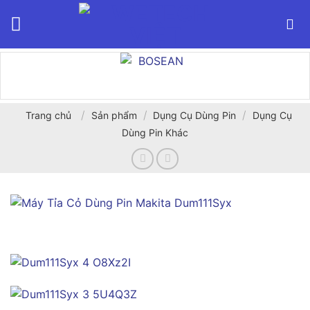
Bỏ
qua
nội
dung
/
/
/
Trang chủ
Sản phẩm
Dụng Cụ Dùng Pin
Dụng Cụ
Dùng Pin Khác