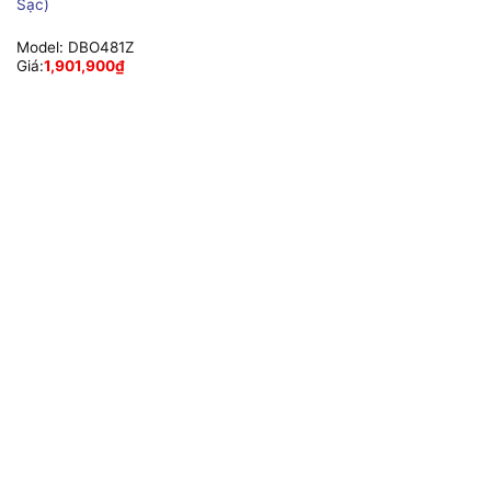
Sạc)
Model:
DBO481Z
Giá:
1,901,900
₫