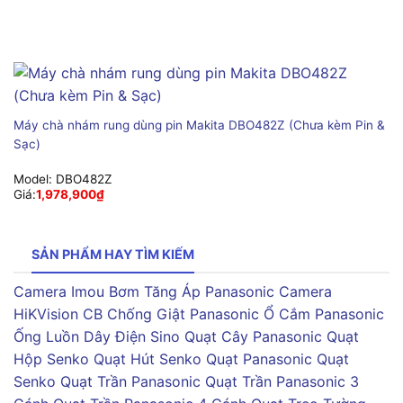
Máy chà nhám rung dùng pin Makita DBO482Z (Chưa kèm Pin &
Sạc)
Model:
DBO482Z
Giá:
1,978,900
₫
SẢN PHẨM HAY TÌM KIẾM
Camera Imou
Bơm Tăng Áp Panasonic
Camera
HiKVision
CB Chống Giật Panasonic
Ổ Cắm Panasonic
Ống Luồn Dây Điện Sino
Quạt Cây Panasonic
Quạt
Hộp Senko
Quạt Hút Senko
Quạt Panasonic
Quạt
Senko
Quạt Trần Panasonic
Quạt Trần Panasonic 3