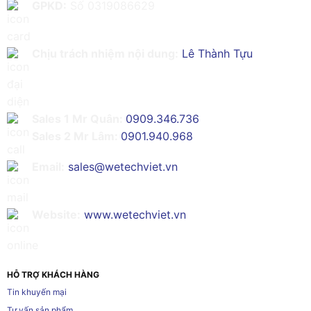
GPKD:
Số 0319086629
Chịu trách nhiệm nội dung:
Lê Thành Tựu
Sales 1 Mr Quân:
0909.346.736
Sales 2 Mr Lâm:
0901.940.968
Email:
sales@wetechviet.vn
Website:
www.wetechviet.vn
HỖ TRỢ KHÁCH HÀNG
Tin khuyến mại
Tư vấn sản phẩm