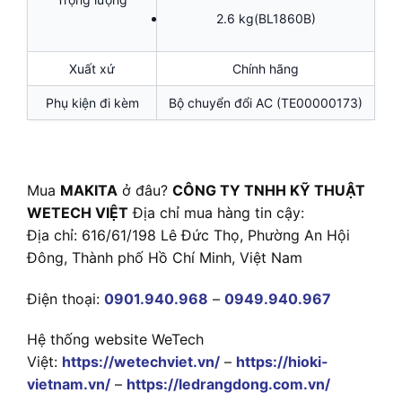
2.6 kg(BL1860B)
Xuất xứ
Chính hãng
Phụ kiện đi kèm
Bộ chuyển đổi AC (TE00000173)
Mua
MAKITA
ở đâu?
CÔNG TY TNHH KỸ THUẬT
WETECH VIỆT
Địa chỉ mua hàng tin cậy:
Địa chỉ: 616/61/198 Lê Đức Thọ, Phường An Hội
Đông, Thành phố Hồ Chí Minh, Việt Nam
Điện thoại:
0901.940.968
–
0949.940.967
Hệ thống website WeTech
Việt:
https://wetechviet.vn/
–
https://hioki-
vietnam.vn/
–
https://ledrangdong.com.vn/