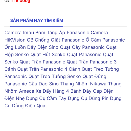
Giá:
115,000
₫
SẢN PHẨM HAY TÌM KIẾM
Camera Imou
Bơm Tăng Áp Panasonic
Camera
HiKVision
CB Chống Giật Panasonic
Ổ Cắm Panasonic
Ống Luồn Dây Điện Sino
Quạt Cây Panasonic
Quạt
Hộp Senko
Quạt Hút Senko
Quạt Panasonic
Quạt
Senko
Quạt Trần Panasonic
Quạt Trần Panasonic 3
Cánh
Quạt Trần Panasonic 4 Cánh
Quạt Treo Tường
Panasonic
Quạt Treo Tường Senko
Quạt Đứng
Panasonic
Cầu Dao Sino
Thang Nhôm Nikawa
Thang
Nhôm Ameca
Xe Đẩy Hàng 4 Bánh
Dây Cáp Điện –
Điện Nhẹ
Dụng Cụ Cầm Tay
Dụng Cụ Dùng Pin
Dụng
Cụ Dùng Điện
Quạt