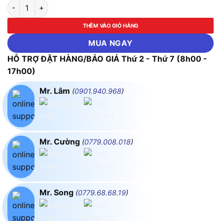
Quạt dùng pin và điện Makita DCF203Z (Chưa kèm Pin & Sạc) 
THÊM VÀO GIỎ HÀNG
MUA NGAY
HỖ TRỢ ĐẶT HÀNG/BÁO GIÁ Thứ 2 - Thứ 7 (8h00 -
17h00)
Mr. Lâm
(
0901.940.968
)
Mr. Cường
(
0779.008.018
)
Mr. Song
(
0779.68.68.19
)