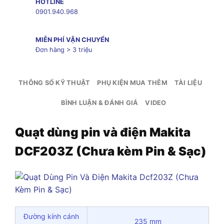
HOTLINE
0901.940.968
MIỄN PHÍ VẬN CHUYỂN
Đơn hàng > 3 triệu
THÔNG SỐ KỸ THUẬT
PHỤ KIỆN MUA THÊM
TÀI LIỆU
BÌNH LUẬN & ĐÁNH GIÁ
VIDEO
Quạt dùng pin và điện Makita
DCF203Z (Chưa kèm Pin & Sạc)
Đường kính cánh
235 mm