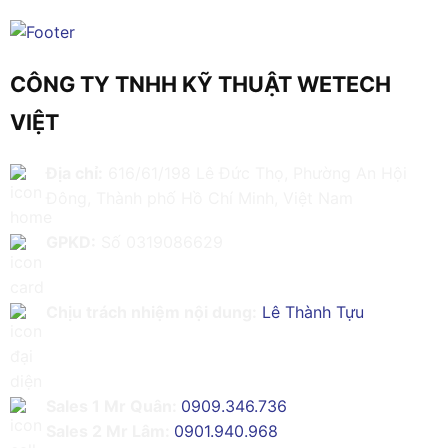
CÔNG TY TNHH KỸ THUẬT WETECH
VIỆT
Địa chỉ:
616/61/198 Lê Đức Thọ, Phường An Hội
Đông, Thành phố Hồ Chí Minh, Việt Nam
GPKD:
Số 0319086629
Chịu trách nhiệm nội dung:
Lê Thành Tựu
Sales 1 Mr Quân:
0909.346.736
Sales 2 Mr Lâm:
0901.940.968