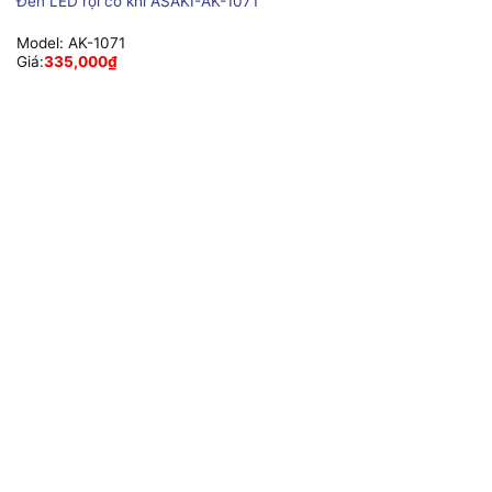
Đèn LED rọi cơ khí ASAKI-AK-1071
Model:
AK-1071
Giá:
335,000
₫