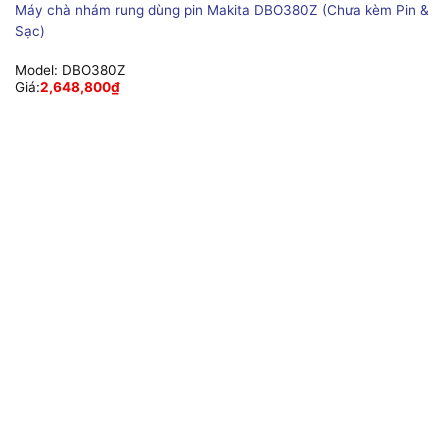
Máy chà nhám rung dùng pin Makita DBO380Z (Chưa kèm Pin &
Sạc)
Model:
DBO380Z
Giá:
2,648,800
₫