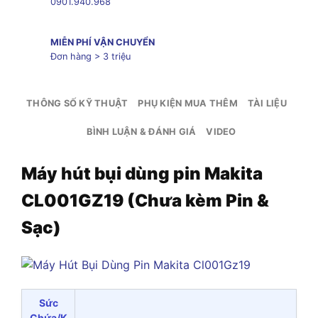
0901.940.968
MIỄN PHÍ VẬN CHUYỂN
Đơn hàng > 3 triệu
THÔNG SỐ KỸ THUẬT
PHỤ KIỆN MUA THÊM
TÀI LIỆU
BÌNH LUẬN & ĐÁNH GIÁ
VIDEO
Máy hút bụi dùng pin Makita
CL001GZ19 (Chưa kèm Pin &
Sạc)
Sức
Chứa/K