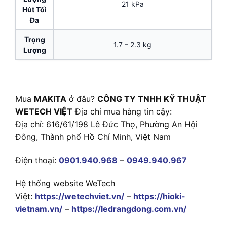
21 kPa
Hút Tối
Đa
Trọng
1.7 – 2.3 kg
Lượng
Mua
MAKITA
ở đâu?
CÔNG TY TNHH KỸ THUẬT
WETECH VIỆT
Địa chỉ mua hàng tin cậy:
Địa chỉ: 616/61/198 Lê Đức Thọ, Phường An Hội
Đông, Thành phố Hồ Chí Minh, Việt Nam
Điện thoại:
0901.940.968
–
0949.940.967
Hệ thống website WeTech
Việt:
https://wetechviet.vn/
–
https://hioki-
vietnam.vn/
–
https://ledrangdong.com.vn/