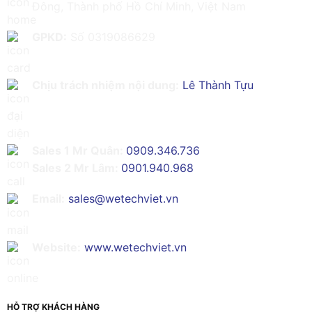
Đông, Thành phố Hồ Chí Minh, Việt Nam
GPKD:
Số 0319086629
Chịu trách nhiệm nội dung:
Lê Thành Tựu
Sales 1 Mr Quân:
0909.346.736
Sales 2 Mr Lâm:
0901.940.968
Email:
sales@wetechviet.vn
Website:
www.wetechviet.vn
HỖ TRỢ KHÁCH HÀNG