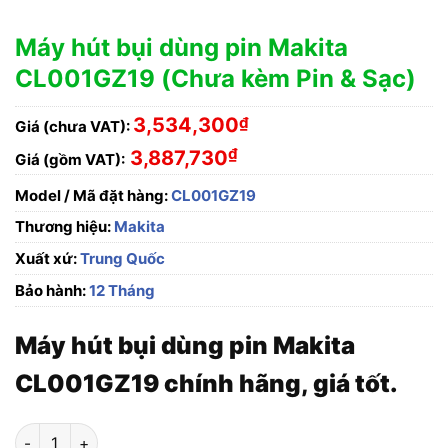
Máy hút bụi dùng pin Makita
CL001GZ19 (Chưa kèm Pin & Sạc)
3,534,300
₫
Giá (chưa VAT):
₫
3,887,730
Giá (gồm VAT):
Model / Mã đặt hàng:
CL001GZ19
Thương hiệu:
Makita
Xuất xứ:
Trung Quốc
Bảo hành:
12 Tháng
Máy hút bụi dùng pin Makita
CL001GZ19 chính hãng, giá tốt.
Máy hút bụi dùng pin Makita CL001GZ19 (Chưa kèm Pin & Sạc)