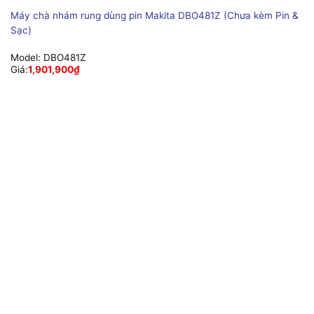
Máy chà nhám rung dùng pin Makita DBO481Z (Chưa kèm Pin &
Sạc)
Model:
DBO481Z
Giá:
1,901,900
₫