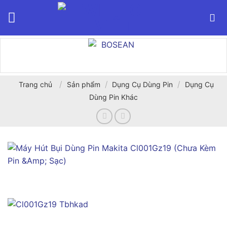
Bỏ
qua
nội
dung
/
/
/
Trang chủ
Sản phẩm
Dụng Cụ Dùng Pin
Dụng Cụ
Dùng Pin Khác