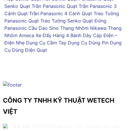
Senko
Quạt Trần Panasonic
Quạt Trần Panasonic 3
Cánh
Quạt Trần Panasonic 4 Cánh
Quạt Treo Tường
Panasonic
Quạt Treo Tường Senko
Quạt Đứng
Panasonic
Cầu Dao Sino
Thang Nhôm Nikawa
Thang
Nhôm Ameca
Xe Đẩy Hàng 4 Bánh
Dây Cáp Điện –
Điện Nhẹ
Dụng Cụ Cầm Tay
Dụng Cụ Dùng Pin
Dụng
Cụ Dùng Điện
Quạt
CÔNG TY TNHH KỸ THUẬT WETECH
VIỆT
Địa chỉ:
616/61/198 Lê Đức Thọ, Phường An Hội