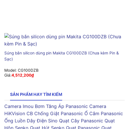
Súng bắn silicon dùng pin Makita CG100DZB (Chưa kèm Pin &
Sạc)
Model:
CG100DZB
Giá:
4,512,200
₫
SẢN PHẨM HAY TÌM KIẾM
Camera Imou
Bơm Tăng Áp Panasonic
Camera
HiKVision
CB Chống Giật Panasonic
Ổ Cắm Panasonic
Ống Luồn Dây Điện Sino
Quạt Cây Panasonic
Quạt
Hộp Senko
Quạt Hút Senko
Quạt Panasonic
Quạt