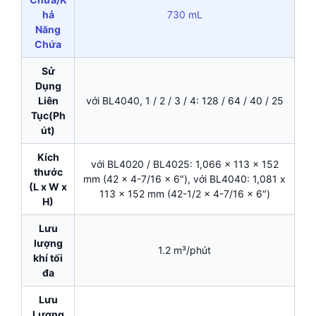
hả
730 mL
Năng
Chứa
Sử
Dụng
Liên
với BL4040, 1 / 2 / 3 / 4: 128 / 64 / 40 / 25
Tục(Ph
út)
Kích
với BL4020 / BL4025: 1,066 x 113 x 152
thước
mm (42 x 4-7/16 x 6″), với BL4040: 1,081 x
(L x W x
113 x 152 mm (42-1/2 x 4-7/16 x 6″)
H)
Lưu
lượng
1.2 m³/phút
khí tối
đa
Lưu
Lượng