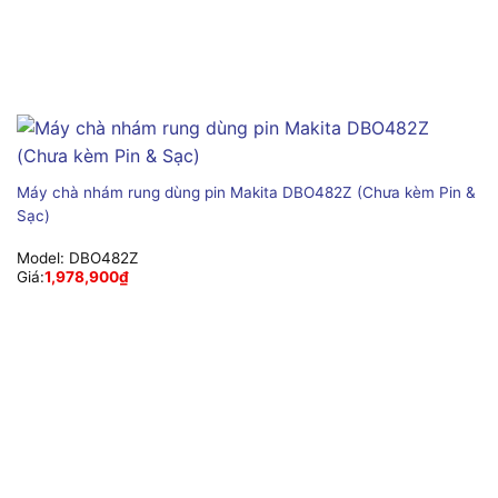
Máy chà nhám rung dùng pin Makita DBO482Z (Chưa kèm Pin &
Sạc)
Model:
DBO482Z
Giá:
1,978,900
₫