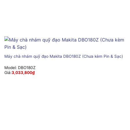
Máy chà nhám quỹ đạo Makita DBO180Z (Chưa kèm Pin & Sạc)
Model:
DBO180Z
Giá:
3,033,800
₫