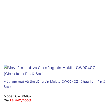
Máy làm mát và ấm dùng pin Makita CW004GZ (Chưa kèm Pin &
Sạc)
Model:
CW004GZ
Giá:
19,442,500
₫