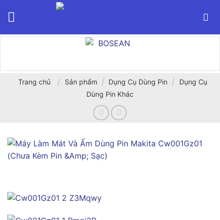
Bỏ
qua
nội
dung
/
/
/
Trang chủ
Sản phẩm
Dụng Cụ Dùng Pin
Dụng Cụ
Dùng Pin Khác