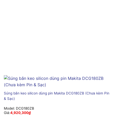
Súng bắn keo silicon dùng pin Makita DCG180ZB (Chưa kèm Pin
& Sạc)
Model:
DCG180ZB
Giá:
4,920,300
₫