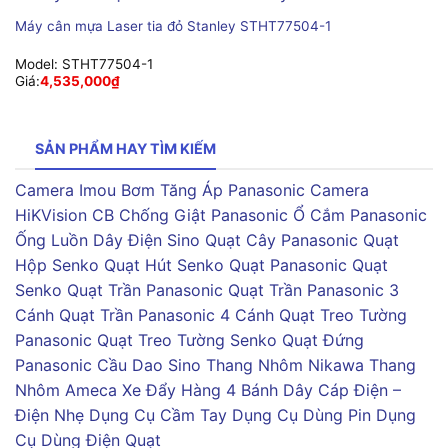
Máy cân mựa Laser tia đỏ Stanley STHT77504-1
Model:
STHT77504-1
Giá:
4,535,000
₫
SẢN PHẨM HAY TÌM KIẾM
Camera Imou
Bơm Tăng Áp Panasonic
Camera
HiKVision
CB Chống Giật Panasonic
Ổ Cắm Panasonic
Ống Luồn Dây Điện Sino
Quạt Cây Panasonic
Quạt
Hộp Senko
Quạt Hút Senko
Quạt Panasonic
Quạt
Senko
Quạt Trần Panasonic
Quạt Trần Panasonic 3
Cánh
Quạt Trần Panasonic 4 Cánh
Quạt Treo Tường
Panasonic
Quạt Treo Tường Senko
Quạt Đứng
Panasonic
Cầu Dao Sino
Thang Nhôm Nikawa
Thang
Nhôm Ameca
Xe Đẩy Hàng 4 Bánh
Dây Cáp Điện –
Điện Nhẹ
Dụng Cụ Cầm Tay
Dụng Cụ Dùng Pin
Dụng
Cụ Dùng Điện
Quạt