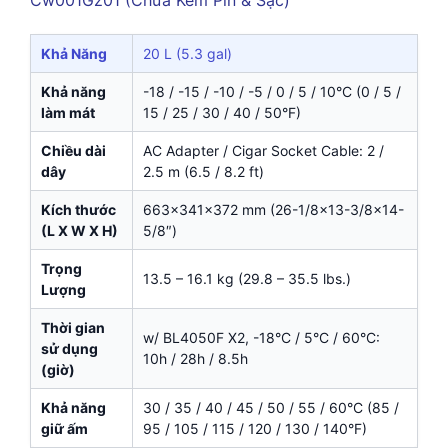
Khả Năng
20 L (5.3 gal)
Khả năng
-18 / -15 / -10 / -5 / 0 / 5 / 10°C (0 / 5 /
làm mát
15 / 25 / 30 / 40 / 50°F)
Chiều dài
AC Adapter / Cigar Socket Cable: 2 /
dây
2.5 m (6.5 / 8.2 ft)
Kích thước
663x341x372 mm (26-1/8×13-3/8×14-
(L X W X H)
5/8″)
Trọng
13.5 – 16.1 kg (29.8 – 35.5 lbs.)
Lượng
Thời gian
w/ BL4050F X2, -18°C / 5°C / 60°C:
sử dụng
10h / 28h / 8.5h
(giờ)
Khả năng
30 / 35 / 40 / 45 / 50 / 55 / 60°C (85 /
giữ ấm
95 / 105 / 115 / 120 / 130 / 140°F)