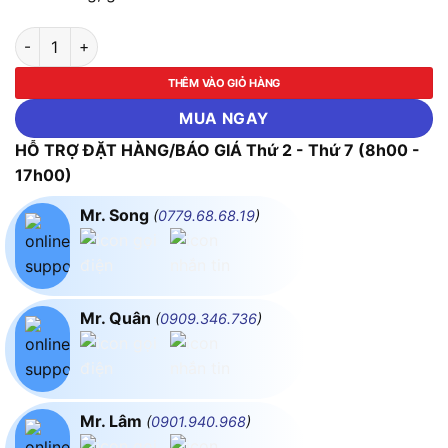
Máy làm mát và ấm dùng pin Makita CW001GZ01 (Chưa kèm Pin
THÊM VÀO GIỎ HÀNG
MUA NGAY
HỖ TRỢ ĐẶT HÀNG/BÁO GIÁ Thứ 2 - Thứ 7 (8h00 -
17h00)
Mr. Song
(
0779.68.68.19
)
Mr. Quân
(
0909.346.736
)
Mr. Lâm
(
0901.940.968
)