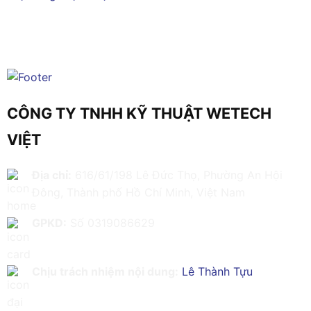
CÔNG TY TNHH KỸ THUẬT WETECH
VIỆT
Địa chỉ:
616/61/198 Lê Đức Thọ, Phường An Hội
Đông, Thành phố Hồ Chí Minh, Việt Nam
GPKD:
Số 0319086629
Chịu trách nhiệm nội dung:
Lê Thành Tựu