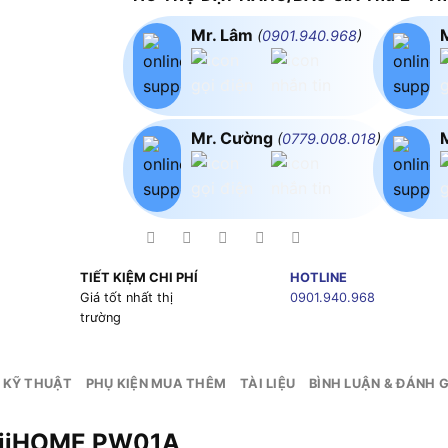
Mr. Lâm
(
0901.940.968
)
Mr. Cường
(
0779.008.018
)
TIẾT KIỆM CHI PHÍ
HOTLINE
g
Giá tốt nhất thị
0901.940.968
trường
 KỸ THUẬT
PHỤ KIỆN MUA THÊM
TÀI LIỆU
BÌNH LUẬN & ĐÁNH G
FujiHOME PW01A