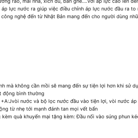
tường rào, mái nhà, xích đu, bàn ghế….Với áp lực cao lên 
 áp lực nước ra giúp việc điều chỉnh áp lực nước đầu ra to
g công nghệ đến từ Nhật Bản mang đến cho người dùng nhữn
nh mà không cần mồi sẽ mang đến sự tiện lợi hơn khi sử d
ạt động bình thường
 +A:Jvòi nước và bộ lọc nước đầu vào tiện lợi, vòi nước á
 động từ nhẹ tới mạnh đánh tan mọi vết bẩn
 kèm quà khuyến mại tặng kèm: Đầu nối vào súng phun kéo