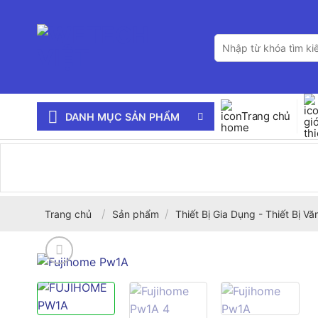
Bỏ
qua
Tìm
nội
kiếm:
dung
Trang chủ
DANH MỤC SẢN PHẨM
/
/
Trang chủ
Sản phẩm
Thiết Bị Gia Dụng - Thiết Bị V