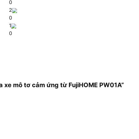
0
2
0
1
0
rửa xe mô tơ cảm ứng từ FujiHOME PW01A”