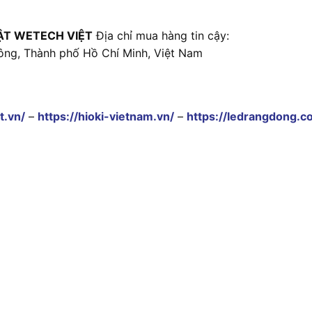
ẬT WETECH VIỆT
Địa chỉ mua hàng tin cậy:
ông, Thành phố Hồ Chí Minh, Việt Nam
t.vn/
–
https://hioki-vietnam.vn/
–
https://ledrangdong.c