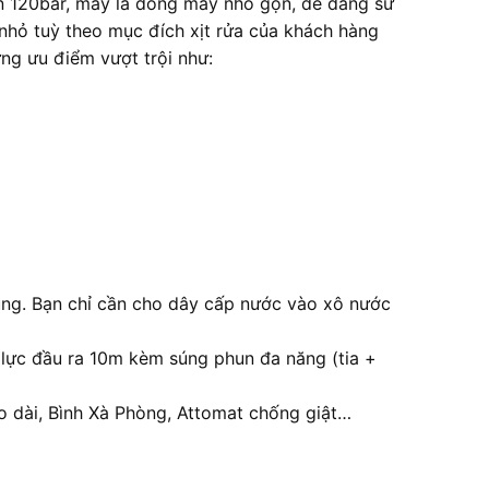
đến 120bar, máy là dòng máy nhỏ gọn, dễ dàng sử
 nhỏ tuỳ theo mục đích xịt rửa của khách hàng
g ưu điểm vượt trội như:
ụng. Bạn chỉ cần cho dây cấp nước vào xô nước
p lực đầu ra 10m kèm súng phun đa năng (tia +
 dài, Bình Xà Phòng, Attomat chống giật…