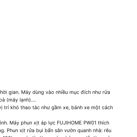
 thời gian. Máy dùng vào nhiều mục đích như rửa
hoà (máy lạnh)….
ị trí khó thao tác như gầm xe, bánh xe một cách
 đình. Máy phun xịt áp lực FUJIHOME PW01 thích
g. Phun xịt rửa bụi bẩn sân vườn quanh nhà: rêu