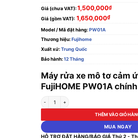
1,500,000
₫
Giá (chưa VAT):
₫
1,650,000
Giá (gồm VAT):
Model / Mã đặt hàng:
PW01A
Thương hiệu:
Fujihome
Xuất xứ:
Trung Quốc
Bảo hành:
12 Tháng
Máy rửa xe mô tơ cảm ứ
FujiHOME PW01A chính h
Máy rửa xe mô tơ cảm ứng từ FujiHOME PW01
THÊM VÀO GIỎ HÀ
MUA NGAY
HỖ TRỢ ĐẶT HÀNG/BÁO GIÁ Thứ 2 - Thứ