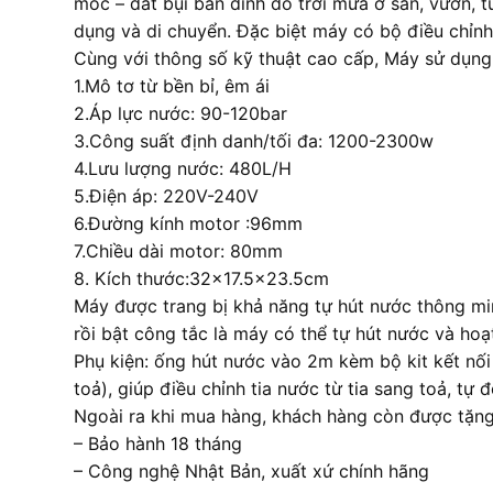
mốc – đất bụi bắn dính do trời mưa ở sân, vườn, 
dụng và di chuyển. Đặc biệt máy có bộ điều chỉnh
Cùng với thông số kỹ thuật cao cấp, Máy sử dụn
1.Mô tơ từ bền bỉ, êm ái
2.Áp lực nước: 90-120bar
3.Công suất định danh/tối đa: 1200-2300w
4.Lưu lượng nước: 480L/H
5.Điện áp: 220V-240V
6.Đường kính motor :96mm
7.Chiều dài motor: 80mm
8. Kích thước:32×17.5×23.5cm
Máy được trang bị khả năng tự hút nước thông mi
rồi bật công tắc là máy có thể tự hút nước và ho
Phụ kiện: ống hút nước vào 2m kèm bộ kit kết nối
toả), giúp điều chỉnh tia nước từ tia sang toả, tự
Ngoài ra khi mua hàng, khách hàng còn được tặng
– Bảo hành 18 tháng
– Công nghệ Nhật Bản, xuất xứ chính hãng