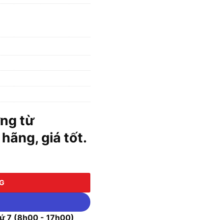
ng từ
ãng, giá tốt.
A số lượng
NG
 7 (8h00 - 17h00)