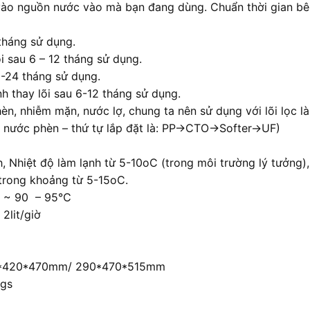
c vào nguồn nước vào mà bạn đang dùng. Chuẩn thời gian 
 tháng sử dụng.
i sau 6 – 12 tháng sử dụng.
12-24 tháng sử dụng.
nh thay lõi sau 6-12 tháng sử dụng.
n, nhiễm mặn, nước lợ, chung ta nên sử dụng với lõi lọc là
, nước phèn – thứ tự lắp đặt là: PP->CTO->Softer->UF)
, Nhiệt độ làm lạnh từ 5-10oC (trong môi trường lý tưởng),
 trong khoảng từ 5-15oC.
g: ~ 90 – 95℃
2lit/giờ
260*420*470mm/ 290*470*515mm
kgs