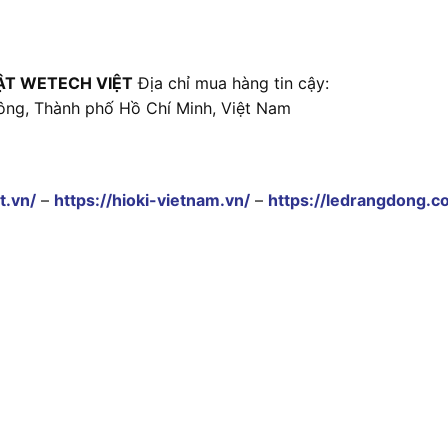
ẬT WETECH VIỆT
Địa chỉ mua hàng tin cậy:
ông, Thành phố Hồ Chí Minh, Việt Nam
t.vn/
–
https://hioki-vietnam.vn/
–
https://ledrangdong.c