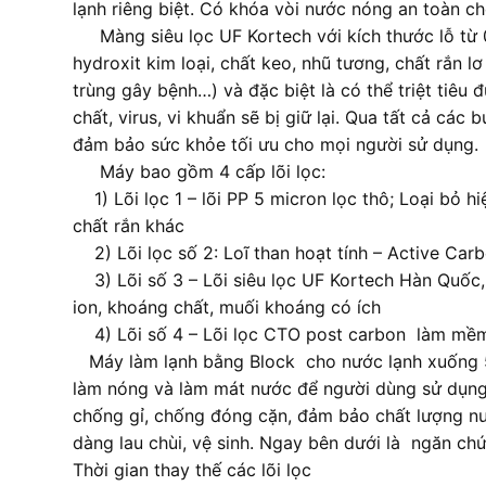
lạnh riêng biệt. Có khóa vòi nước nóng an toàn c
Màng siêu lọc UF Kortech với kích thước lỗ từ 0,
hydroxit kim loại, chất keo, nhũ tương, chất rắn lơ
trùng gây bệnh…) và đặc biệt là có thể triệt tiêu
chất, virus, vi khuẩn sẽ bị giữ lại. Qua tất cả các
đảm bảo sức khỏe tối ưu cho mọi người sử dụng.
Máy bao gồm 4 cấp lõi lọc:
1) Lõi lọc 1 – lõi PP 5 micron lọc thô; Loại bỏ hi
chất rắn khác
2) Lõi lọc số 2: Loĩ than hoạt tính – Active Car
3) Lõi số 3 – Lõi siêu lọc UF Kortech Hàn Quốc, 
ion, khoáng chất, muối khoáng có ích
4) Lõi số 4 – Lõi lọc CTO post carbon làm mềm
Máy làm lạnh bằng Block cho nước lạnh xuống 5-1
làm nóng và làm mát nước để người dùng sử dụng u
chống gỉ, chống đóng cặn, đảm bảo chất lượng nư
dàng lau chùi, vệ sinh. Ngay bên dưới là ngăn chứ
Thời gian thay thế các lõi lọc