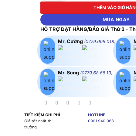
THÊM VÀO GIỎ HÀ
MUA NGAY
HỖ TRỢ ĐẶT HÀNG/BÁO GIÁ Thứ 2 - Thứ
Mr. Cường
(
0779.008.018
)
Mr. Song
(
0779.68.68.19
)
TIẾT KIỆM CHI PHÍ
HOTLINE
g
Giá tốt nhất thị
0901.940.968
trường