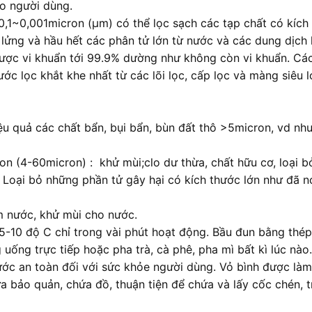
ho người dùng.
1~0,001micron (µm) có thể lọc sạch các tạp chất có kích 
 lửng và hầu hết các phân tử lớn từ nước và các dung dịch kh
 được vi khuẩn tới 99.9% dường như không còn vi khuẩn. Các
 bước lọc khắt khe nhất từ các lõi lọc, cấp lọc và màng siêu
ệu quả các chất bẩn, bụi bẩn, bùn đất thô >5micron, vd như c
bon (4-60micron) : khử mùi;clo dư thừa, chất hữu cơ, loại 
Loại bỏ những phần tử gây hại có kích thước lớn như đã nó
 nước, khử mùi cho nước.
0 độ C chỉ trong vài phút hoạt động. Bầu đun bằng thép k
ống trực tiếp hoặc pha trà, cà phê, pha mì bất kì lúc nào
ớc an toàn đối với sức khỏe người dùng. Vỏ bình được làm
a bảo quản, chứa đồ, thuận tiện để chứa và lấy cốc chén, t