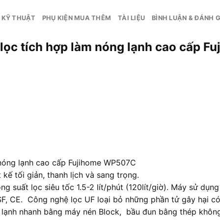
 KỸ THUẬT
PHỤ KIỆN MUA THÊM
TÀI LIỆU
BÌNH LUẬN & ĐÁNH G
 lọc tích hợp làm nóng lạnh cao cấp 
m nóng lạnh cao cấp Fujihome WP507C
 tối giản, thanh lịch và sang trọng.
ất lọc siêu tốc 1.5-2 lít/phút (120lít/giờ). Máy sử dụng
F, CE. Công nghệ lọc UF loại bỏ những phần tử gây hại có
m lạnh nhanh bằng máy nén Block, bầu đun bằng thép không 