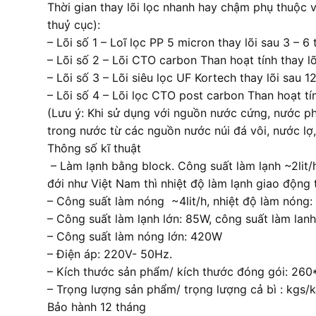
Thời gian thay lõi lọc nhanh hay chậm phụ thuộ
thuỷ cục):
– Lõi số 1 – Loĩ lọc PP 5 micron thay lõi sau 3 – 6
– Lõi số 2 – Lõi CTO carbon Than hoạt tính thay lõ
– Lõi số 3 – Lõi siêu lọc UF Kortech thay lõi sau 
– Lõi số 4 – Lõi lọc CTO post carbon Than hoạt tí
(Lưu ý: Khi sử dụng với nguồn nước cứng, nước phè
trong nước từ các nguồn nước núi đá vôi, nước lợ
Thông số kĩ thuật
– Làm lạnh bằng block. Công suất làm lạnh ~2lit/h
đới như Việt Nam thì nhiệt độ làm lạnh giao động
– Công suất làm nóng ~4lit/h, nhiệt độ làm nón
– Công suất làm lạnh lớn: 85W, công suất làm lanh 
– Công suất làm nóng lớn: 420W
– Điện áp: 220V- 50Hz.
– Kích thước sản phẩm/ kích thước đóng gói: 
– Trọng lượng sản phẩm/ trọng lượng cả bì : kgs/
Bảo hành 12 tháng