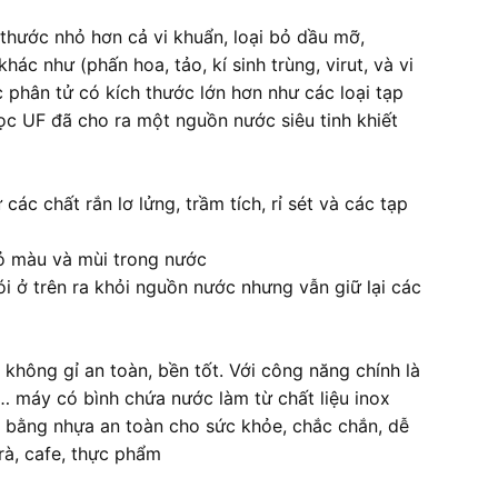
thước nhỏ hơn cả vi khuẩn, loại bỏ dầu mỡ,
ác như (phấn hoa, tảo, kí sinh trùng, virut, và vi
 phân tử có kích thước lớn hơn như các loại tạp
 lọc UF đã cho ra một nguồn nước siêu tinh khiết
ác chất rắn lơ lửng, trầm tích, rỉ sét và các tạp
bỏ màu và mùi trong nước
i ở trên ra khỏi nguồn nước nhưng vẫn giữ lại các
hông gỉ an toàn, bền tốt. Với công năng chính là
… máy có bình chứa nước làm từ chất liệu inox
 bằng nhựa an toàn cho sức khỏe, chắc chắn, dễ
rà, cafe, thực phẩm