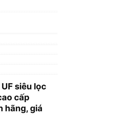
UF siêu lọc
cao cấp
 hãng, giá
 làm nóng lạnh cao cấp Fujihome WP507C số lượng