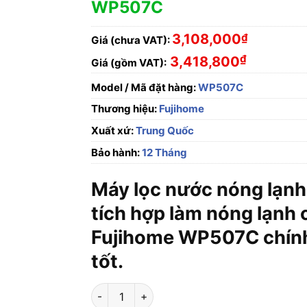
WP507C
3,108,000
₫
Giá (chưa VAT):
₫
3,418,800
Giá (gồm VAT):
Model / Mã đặt hàng:
WP507C
Thương hiệu:
Fujihome
Xuất xứ:
Trung Quốc
Bảo hành:
12 Tháng
Máy lọc nước nóng lạnh 
tích hợp làm nóng lạnh 
Fujihome WP507C chính
tốt.
Máy lọc nước nóng lạnh UF siêu lọc tích hợp