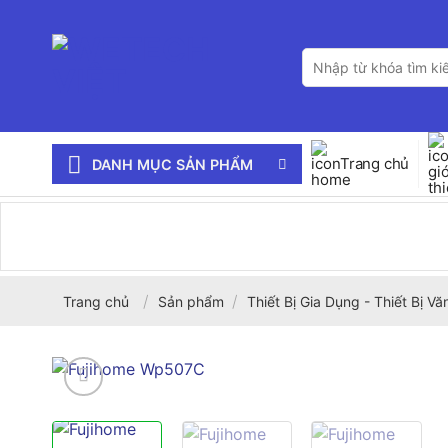
Bỏ
qua
Tìm
nội
kiếm:
dung
Trang chủ
DANH MỤC SẢN PHẨM
/
/
Trang chủ
Sản phẩm
Thiết Bị Gia Dụng - Thiết Bị V