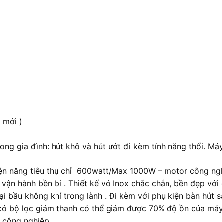
 mới )
rong gia đình: hút khô và hút ướt đi kèm tính năng thổi. M
n năng tiêu thụ chỉ 600watt/Max 1000W – motor công nghệ 
vận hành bền bỉ . Thiết kế vỏ Inox chắc chắn, bền đẹp với 
ại bầu không khí trong lành . Đi kèm với phụ kiện bàn hút s
có bộ lọc giảm thanh có thể giảm được 70% độ ồn của máy
n công nghiệp