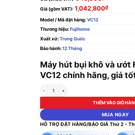
₫
1,042,800
Giá (gồm VAT):
Model / Mã đặt hàng:
VC12
Thương hiệu:
Fujihome
Xuất xứ:
Trung Quốc
Bảo hành:
12 Tháng
Máy hút bụi khô và ướt
VC12 chính hãng, giá tố
Máy hút bụi khô và ướt Fujihome VC12 số lượ
THÊM VÀO GIỎ HÀ
MUA NGAY
HỖ TRỢ ĐẶT HÀNG/BÁO GIÁ Thứ 2 - Thứ