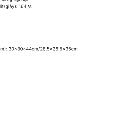
t/giây): 164l/s
) (mm): 30x30x44cm/28.5×28.5x35cm