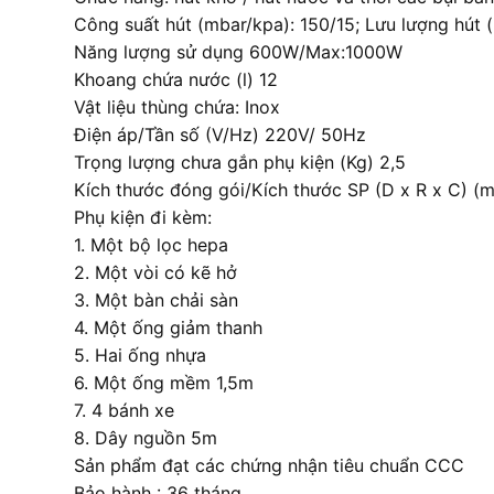
Công suất hút (mbar/kpa): 150/15; Lưu lượng hút (li
Năng lượng sử dụng 600W/Max:1000W
Khoang chứa nước (l) 12
Vật liệu thùng chứa: Inox
Điện áp/Tần số (V/Hz) 220V/ 50Hz
Trọng lượng chưa gắn phụ kiện (Kg) 2,5
Kích thước đóng gói/Kích thước SP (D x R x C
Phụ kiện đi kèm:
1. Một bộ lọc hepa
2. Một vòi có kẽ hở
3. Một bàn chải sàn
4. Một ống giảm thanh
5. Hai ống nhựa
6. Một ống mềm 1,5m
7. 4 bánh xe
8. Dây nguồn 5m
Sản phẩm đạt các chứng nhận tiêu chuẩn CCC
Bảo hành : 36 tháng