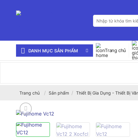
Bỏ
qua
Tìm
nội
kiếm:
dung
Trang chủ
DANH MỤC SẢN PHẨM
/
/
Trang chủ
Sản phẩm
Thiết Bị Gia Dụng - Thiết Bị V