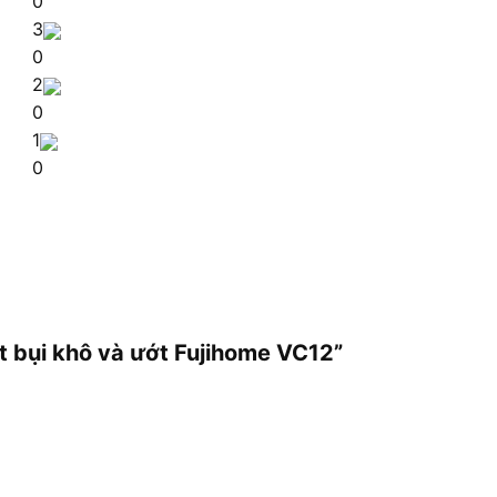
0
3
0
2
0
1
0
t bụi khô và ướt Fujihome VC12”