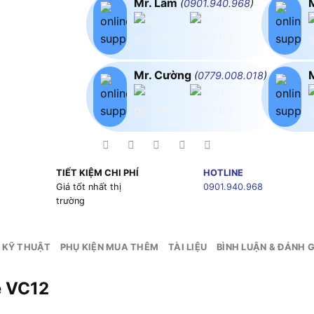
Mr. Lâm
(
0901.940.968
)
Mr. Cường
(
0779.008.018
)
TIẾT KIỆM CHI PHÍ
HOTLINE
g
Giá tốt nhất thị
0901.940.968
trường
 KỸ THUẬT
PHỤ KIỆN MUA THÊM
TÀI LIỆU
BÌNH LUẬN & ĐÁNH G
e VC12