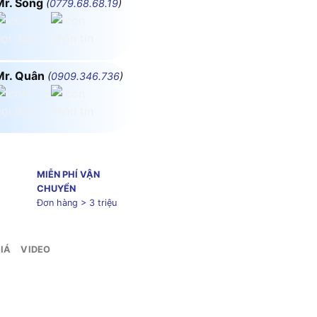
Mr. Song
(
0779.68.68.19
)
Mr. Quân
(
0909.346.736
)
MIỄN PHÍ VẬN
CHUYỂN
Đơn hàng > 3 triệu
IÁ
VIDEO