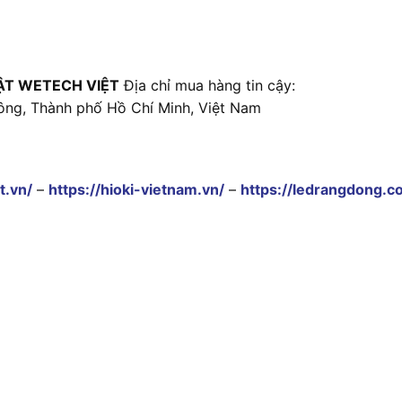
ẬT WETECH VIỆT
Địa chỉ mua hàng tin cậy:
ông, Thành phố Hồ Chí Minh, Việt Nam
t.vn/
–
https://hioki-vietnam.vn/
–
https://ledrangdong.c