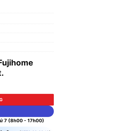
 Fujihome
t.
ng
NG
 7 (8h00 - 17h00)