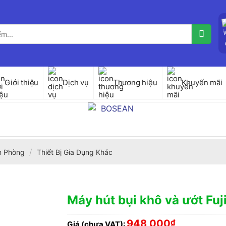
Giới thiệu
Dịch vụ
Thương hiệu
Khuyến mãi
/
ăn Phòng
Thiết Bị Gia Dụng Khác
Máy hút bụi khô và ướt Fu
948,000
₫
Giá (chưa VAT):