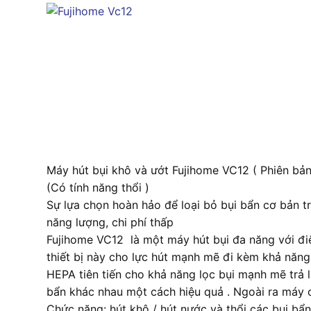
Máy hút bụi khô và ướt Fujihome VC12 ( Phiên bản
(Có tính năng thổi )
Sự lựa chọn hoàn hảo để loại bỏ bụi bẩn cơ bản t
năng lượng, chi phí thấp
Fujihome VC12 là một máy hút bụi đa năng với điệ
thiết bị này cho lực hút mạnh mẽ đi kèm khả năng 
HEPA tiên tiến cho khả năng lọc bụi mạnh mẽ trả l
bẩn khác nhau một cách hiệu quả . Ngoài ra máy 
Chức năng: hút khô / hút nước và thổi các bụi bẩ