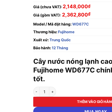
2,148,000
₫
Giá (chưa VAT):
₫
2,362,800
Giá (gồm VAT):
Model / Mã đặt hàng:
WD677C
Thương hiệu:
Fujihome
Xuất xứ:
Trung Quốc
Bảo hành:
12 Tháng
Cây nước nóng lạnh ca
Fujihome WD677C chính
tốt.
Cây nước nóng lạnh cao cấp Fujihome WD67
THÊM VÀO GIỎ HÀ
MUA NGAY