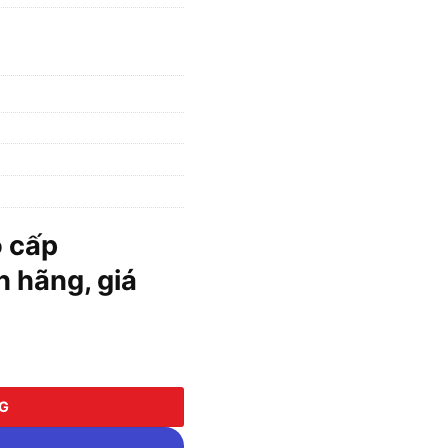
o cấp
 hãng, giá
7C số lượng
NG