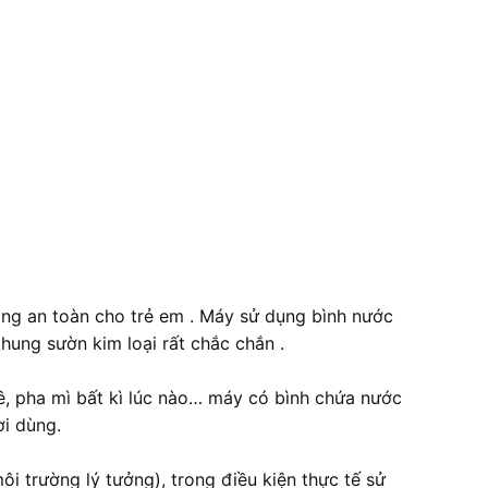
nóng an toàn cho trẻ em . Máy sử dụng bình nước
khung sườn kim loại rất chắc chắn .
ê, pha mì bất kì lúc nào… máy có bình chứa nước
ời dùng.
ôi trường lý tưởng), trong điều kiện thực tế sử