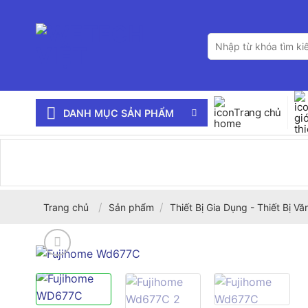
Bỏ
qua
Tìm
nội
kiếm:
dung
Trang chủ
DANH MỤC SẢN PHẨM
/
/
Trang chủ
Sản phẩm
Thiết Bị Gia Dụng - Thiết Bị V