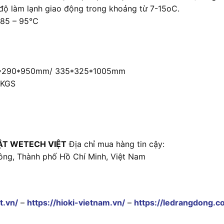
 độ làm lạnh giao động trong khoảng từ 7-15oC.
~ 85 – 95℃
290*290*950mm/ 335*325*1005mm
 KGS
ẬT WETECH VIỆT
Địa chỉ mua hàng tin cậy:
ông, Thành phố Hồ Chí Minh, Việt Nam
t.vn/
–
https://hioki-vietnam.vn/
–
https://ledrangdong.c