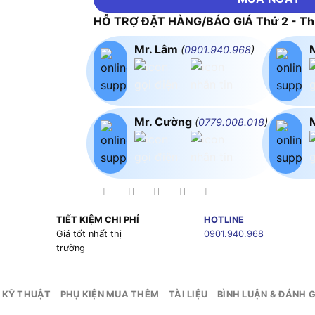
HỖ TRỢ ĐẶT HÀNG/BÁO GIÁ Thứ 2 - Thứ
Mr. Lâm
(
0901.940.968
)
Mr. Cường
(
0779.008.018
)
TIẾT KIỆM CHI PHÍ
HOTLINE
g
Giá tốt nhất thị
0901.940.968
trường
 KỸ THUẬT
PHỤ KIỆN MUA THÊM
TÀI LIỆU
BÌNH LUẬN & ĐÁNH G