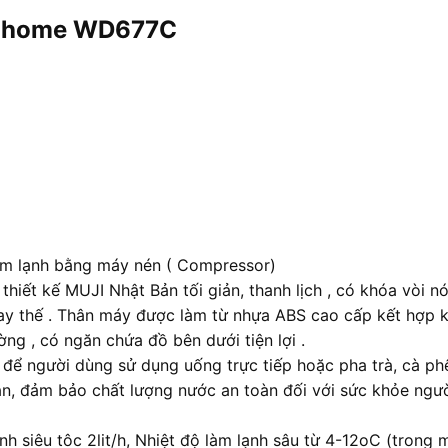
ujihome WD677C
m lạnh bằng máy nén ( Compressor)
hiết kế MUJI Nhật Bản tối giản, thanh lịch , có khóa vòi 
 thay thế . Thân máy được làm từ nhựa ABS cao cấp kết hợp 
ờng , có ngăn chứa đồ bên dưới tiện lợi .
để người dùng sử dụng uống trực tiếp hoặc pha trà, cà ph
ặn, đảm bảo chất lượng nước an toàn đối với sức khỏe ngư
h siêu tôc 2lit/h, Nhiệt độ làm lạnh sâu từ 4-12oC (trong m