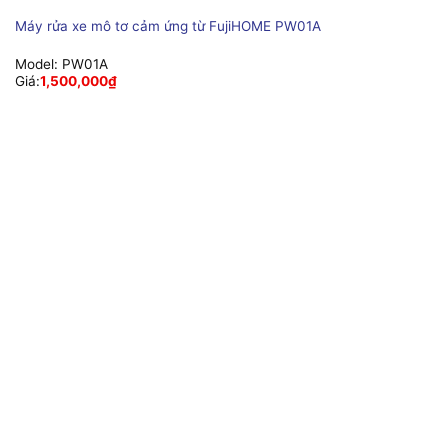
Máy rửa xe mô tơ cảm ứng từ FujiHOME PW01A
Model:
PW01A
Giá:
1,500,000
₫