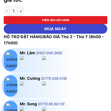
Cây nước nóng lạnh kết hợp bàn pha trà, cafe Fujihome TB110
THÊM VÀO GIỎ HÀNG
MUA NGAY
HỖ TRỢ ĐẶT HÀNG/BÁO GIÁ Thứ 2 - Thứ 7 (8h00 -
17h00)
Mr. Lâm
(
0901.940.968
)
Mr. Cường
(
0779.008.018
)
Mr. Song
(
0779.68.68.19
)