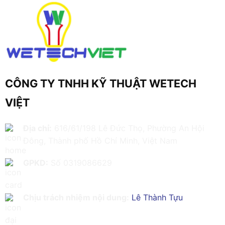
CÔNG TY TNHH KỸ THUẬT WETECH
VIỆT
Địa chỉ:
616/61/198 Lê Đức Thọ, Phường An Hội
Đông, Thành phố Hồ Chí Minh, Việt Nam
GPKD:
Số 0319086629
Chịu trách nhiệm nội dung:
Lê Thành Tựu