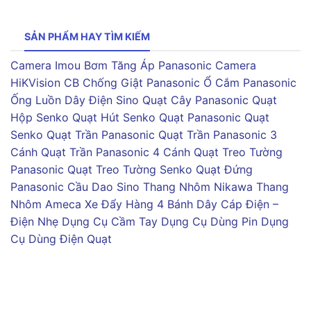
SẢN PHẨM HAY TÌM KIẾM
Camera Imou
Bơm Tăng Áp Panasonic
Camera
HiKVision
CB Chống Giật Panasonic
Ổ Cắm Panasonic
Ống Luồn Dây Điện Sino
Quạt Cây Panasonic
Quạt
Hộp Senko
Quạt Hút Senko
Quạt Panasonic
Quạt
Senko
Quạt Trần Panasonic
Quạt Trần Panasonic 3
Cánh
Quạt Trần Panasonic 4 Cánh
Quạt Treo Tường
Panasonic
Quạt Treo Tường Senko
Quạt Đứng
Panasonic
Cầu Dao Sino
Thang Nhôm Nikawa
Thang
Nhôm Ameca
Xe Đẩy Hàng 4 Bánh
Dây Cáp Điện –
Điện Nhẹ
Dụng Cụ Cầm Tay
Dụng Cụ Dùng Pin
Dụng
Cụ Dùng Điện
Quạt