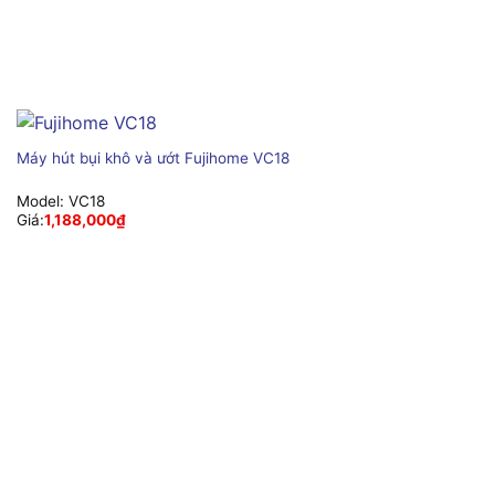
Máy hút bụi khô và ướt Fujihome VC18
Model:
VC18
Giá:
1,188,000
₫