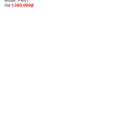
Model:
PW01
Giá:
1,380,000
₫