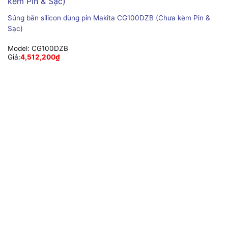
Súng bắn silicon dùng pin Makita CG100DZB (Chưa kèm Pin &
Sạc)
Model:
CG100DZB
Giá:
4,512,200
₫