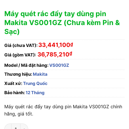
Máy quét rác đẩy tay dùng pin
Makita VS001GZ (Chưa kèm Pin &
Sạc)
33,441,100
₫
Giá (chưa VAT):
₫
36,785,210
Giá (gồm VAT):
Model / Mã đặt hàng:
VS001GZ
Thương hiệu:
Makita
Xuất xứ:
Trung Quốc
Bảo hành:
12 Tháng
Máy quét rác đẩy tay dùng pin Makita VS001GZ chính
hãng, giá tốt.
Máy quét rác đẩy tay dùng pin Makita VS001GZ (Chưa kèm Pin 