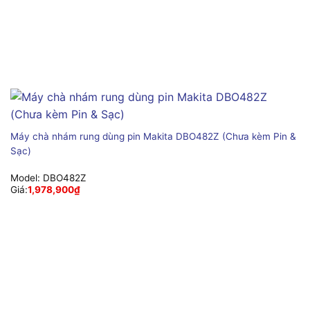
Máy chà nhám rung dùng pin Makita DBO482Z (Chưa kèm Pin &
Sạc)
Model:
DBO482Z
Giá:
1,978,900
₫