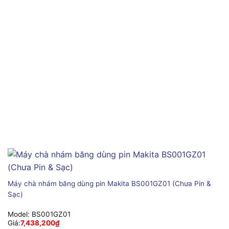
Máy chà nhám băng dùng pin Makita BS001GZ01 (Chưa Pin &
Sạc)
Model:
BS001GZ01
Giá:
7,438,200
₫