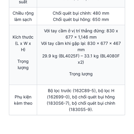
suất
Chiều rộng
Chổi quét bụi chính: 480 mm
làm sạch
Chổi quét bụi hông: 650 mm
Với tay cầm ở vị trí thẳng đứng: 830 x
Kích thước
677 x 1,146 mm
(L x W x
Với tay cầm khi gập lại: 830 x 677 x 467
H)
mm
29.9 kg (BL4025F) – 33.1 kg (BL4080F
Trọng
x2)
lượng
Trọng lượng
Bộ lọc trước (162C89-5), bộ lọc H
Phụ kiện
(162699-0), bộ chổi quét bụi hông
kèm theo
(1830S6-7), bộ chổi quét bụi chính
(1830S5-9).