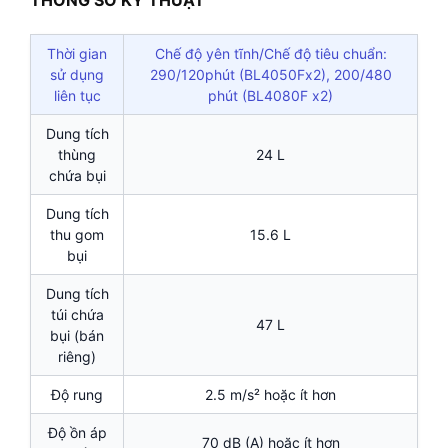
THÔNG SỐ KỸ THUẬT
Thời gian
Chế độ yên tĩnh/Chế độ tiêu chuẩn:
sử dụng
290/120phút (BL4050Fx2), 200/480
liên tục
phút (BL4080F x2)
Dung tích
thùng
24 L
chứa bụi
Dung tích
thu gom
15.6 L
bụi
Dung tích
túi chứa
47 L
bụi (bán
riêng)
Độ rung
2.5 m/s² hoặc ít hơn
Độ ồn áp
70 dB (A) hoặc ít hơn