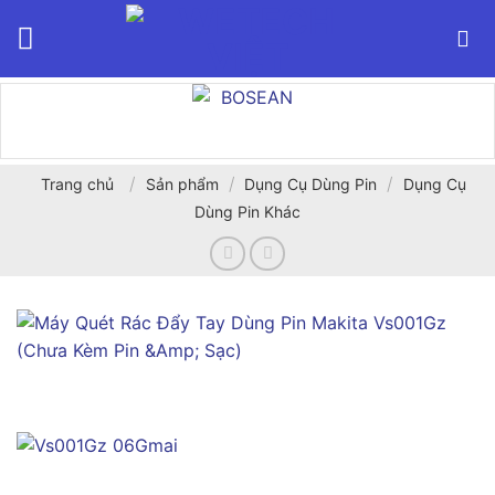
Bỏ
qua
nội
dung
/
/
/
Trang chủ
Sản phẩm
Dụng Cụ Dùng Pin
Dụng Cụ
Dùng Pin Khác