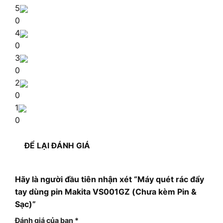
5
0
4
0
3
0
2
0
1
0
ĐỂ LẠI ĐÁNH GIÁ
Hãy là người đầu tiên nhận xét “Máy quét rác đẩy
tay dùng pin Makita VS001GZ (Chưa kèm Pin &
Sạc)”
Đánh giá của bạn
*