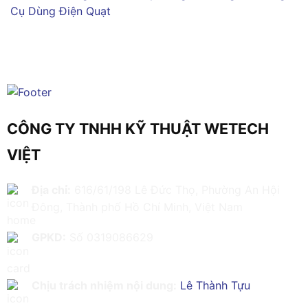
Cụ Dùng Điện
Quạt
CÔNG TY TNHH KỸ THUẬT WETECH
VIỆT
Địa chỉ:
616/61/198 Lê Đức Thọ, Phường An Hội
Đông, Thành phố Hồ Chí Minh, Việt Nam
GPKD:
Số 0319086629
Chịu trách nhiệm nội dung:
Lê Thành Tựu