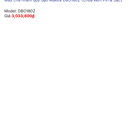
Model:
DBO180Z
Giá:
3,033,800
₫