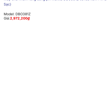
Sạc)
Model:
DBO381Z
Giá:
2,972,200
₫