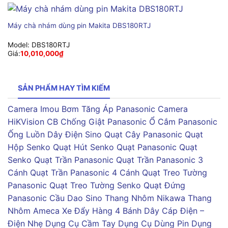
Máy chà nhám dùng pin Makita DBS180RTJ
Model:
DBS180RTJ
Giá:
10,010,000
₫
SẢN PHẨM HAY TÌM KIẾM
Camera Imou
Bơm Tăng Áp Panasonic
Camera
HiKVision
CB Chống Giật Panasonic
Ổ Cắm Panasonic
Ống Luồn Dây Điện Sino
Quạt Cây Panasonic
Quạt
Hộp Senko
Quạt Hút Senko
Quạt Panasonic
Quạt
Senko
Quạt Trần Panasonic
Quạt Trần Panasonic 3
Cánh
Quạt Trần Panasonic 4 Cánh
Quạt Treo Tường
Panasonic
Quạt Treo Tường Senko
Quạt Đứng
Panasonic
Cầu Dao Sino
Thang Nhôm Nikawa
Thang
Nhôm Ameca
Xe Đẩy Hàng 4 Bánh
Dây Cáp Điện –
Điện Nhẹ
Dụng Cụ Cầm Tay
Dụng Cụ Dùng Pin
Dụng