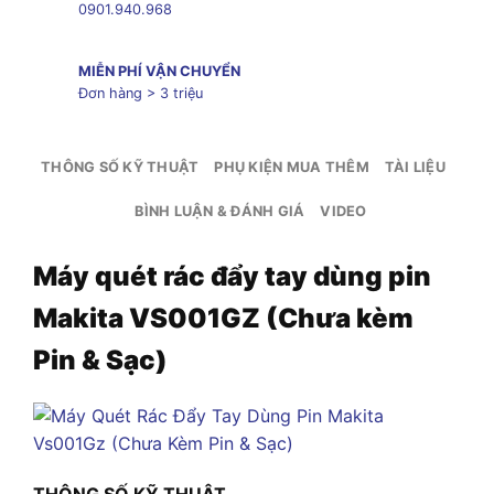
0901.940.968
MIỄN PHÍ VẬN CHUYỂN
Đơn hàng > 3 triệu
THÔNG SỐ KỸ THUẬT
PHỤ KIỆN MUA THÊM
TÀI LIỆU
BÌNH LUẬN & ĐÁNH GIÁ
VIDEO
Máy quét rác đẩy tay dùng pin
Makita VS001GZ (Chưa kèm
Pin & Sạc)