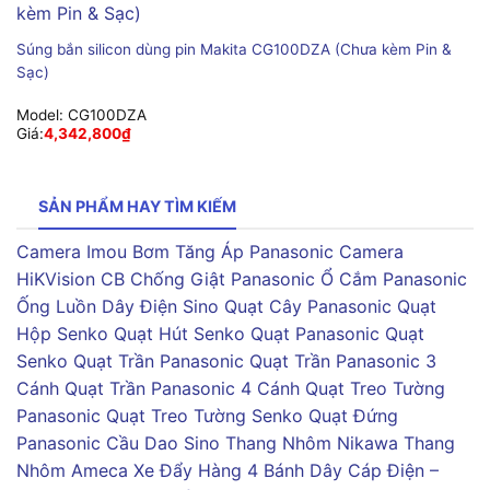
Súng bắn silicon dùng pin Makita CG100DZA (Chưa kèm Pin &
Sạc)
Model:
CG100DZA
Giá:
4,342,800
₫
SẢN PHẨM HAY TÌM KIẾM
Camera Imou
Bơm Tăng Áp Panasonic
Camera
HiKVision
CB Chống Giật Panasonic
Ổ Cắm Panasonic
Ống Luồn Dây Điện Sino
Quạt Cây Panasonic
Quạt
Hộp Senko
Quạt Hút Senko
Quạt Panasonic
Quạt
Senko
Quạt Trần Panasonic
Quạt Trần Panasonic 3
Cánh
Quạt Trần Panasonic 4 Cánh
Quạt Treo Tường
Panasonic
Quạt Treo Tường Senko
Quạt Đứng
Panasonic
Cầu Dao Sino
Thang Nhôm Nikawa
Thang
Nhôm Ameca
Xe Đẩy Hàng 4 Bánh
Dây Cáp Điện –