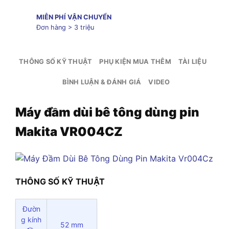
MIỄN PHÍ VẬN CHUYỂN
Đơn hàng > 3 triệu
THÔNG SỐ KỸ THUẬT
PHỤ KIỆN MUA THÊM
TÀI LIỆU
BÌNH LUẬN & ĐÁNH GIÁ
VIDEO
Máy đầm dùi bê tông dùng pin
Makita VR004CZ
THÔNG SỐ KỸ THUẬT
Đườn
g kính
52 mm