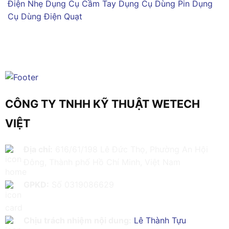
Điện Nhẹ
Dụng Cụ Cầm Tay
Dụng Cụ Dùng Pin
Dụng
Cụ Dùng Điện
Quạt
CÔNG TY TNHH KỸ THUẬT WETECH
VIỆT
Địa chỉ:
616/61/198 Lê Đức Thọ, Phường An Hội
Đông, Thành phố Hồ Chí Minh, Việt Nam
GPKD:
Số 0319086629
Chịu trách nhiệm nội dung:
Lê Thành Tựu