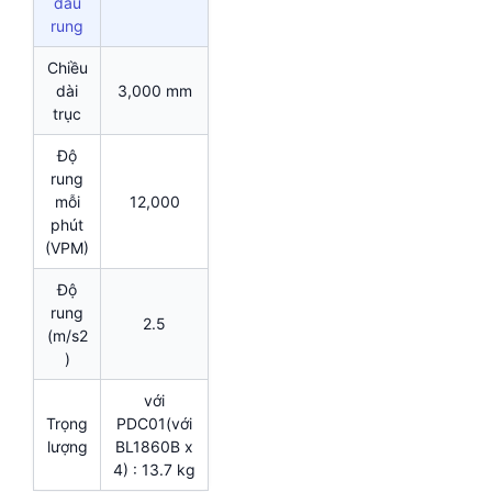
đầu
rung
Chiều
dài
3,000 mm
trục
Độ
rung
mỗi
12,000
phút
(VPM)
Độ
rung
2.5
(m/s2
)
với
Trọng
PDC01(với
lượng
BL1860B x
4) : 13.7 kg