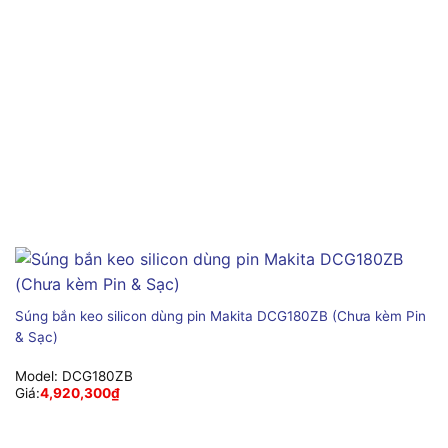
Súng bắn keo silicon dùng pin Makita DCG180ZB (Chưa kèm Pin
& Sạc)
Model:
DCG180ZB
Giá:
4,920,300
₫