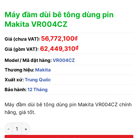
Máy đầm dùi bê tông dùng pin
Makita VR004CZ
56,772,100
₫
Giá (chưa VAT):
₫
62,449,310
Giá (gồm VAT):
Model / Mã đặt hàng:
VR004CZ
Thương hiệu:
Makita
Xuất xứ:
Trung Quốc
Bảo hành:
12 Tháng
Máy đầm dùi bê tông dùng pin Makita VR004CZ chính
hãng, giá tốt.
Máy đầm dùi bê tông dùng pin Makita VR004CZ số lượng