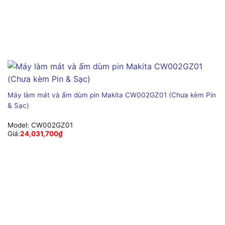
Máy làm mát và ấm dùm pin Makita CW002GZ01 (Chưa kèm Pin
& Sạc)
Model:
CW002GZ01
Giá:
24,031,700
₫