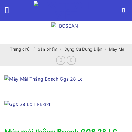
Bỏ
qua
nội
dung
/
/
/
Trang chủ
Sản phẩm
Dụng Cụ Dùng Điện
Máy Mài
Máy mài thẳng Bosch GGS 28 LC