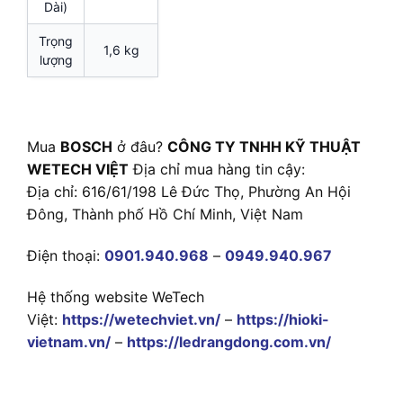
Dài)
Trọng
1,6 kg
lượng
Mua
BOSCH
ở đâu?
CÔNG TY TNHH KỸ THUẬT
WETECH VIỆT
Địa chỉ mua hàng tin cậy:
Địa chỉ: 616/61/198 Lê Đức Thọ, Phường An Hội
Đông, Thành phố Hồ Chí Minh, Việt Nam
Điện thoại:
0901.940.968
–
0949.940.967
Hệ thống website WeTech
Việt:
https://wetechviet.vn/
–
https://hioki-
vietnam.vn/
–
https://ledrangdong.com.vn/