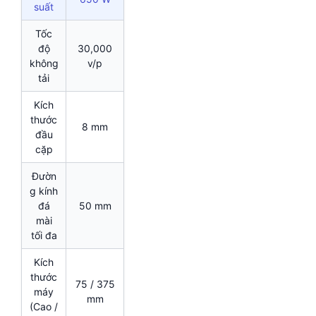
suất
Tốc
độ
30,000
không
v/p
tải
Kích
thước
8 mm
đầu
cặp
Đườn
g kính
đá
50 mm
mài
tối đa
Kích
thước
75 / 375
máy
mm
(Cao /