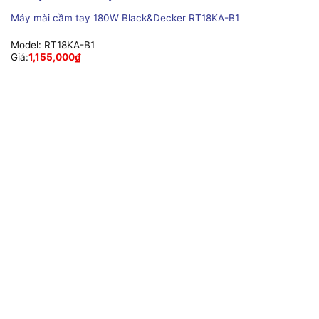
Máy mài cầm tay 180W Black&Decker RT18KA-B1
Model:
RT18KA-B1
Giá:
1,155,000
₫