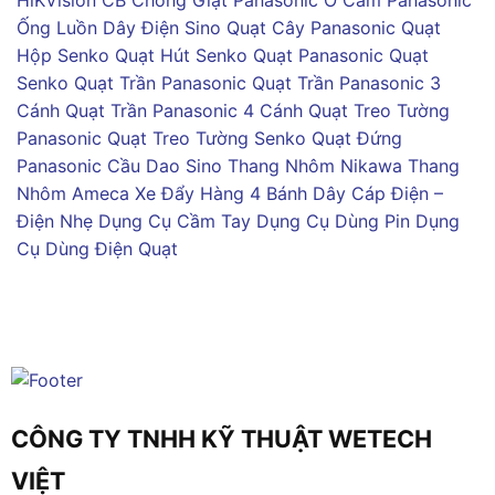
HiKVision
CB Chống Giật Panasonic
Ổ Cắm Panasonic
Ống Luồn Dây Điện Sino
Quạt Cây Panasonic
Quạt
Hộp Senko
Quạt Hút Senko
Quạt Panasonic
Quạt
Senko
Quạt Trần Panasonic
Quạt Trần Panasonic 3
Cánh
Quạt Trần Panasonic 4 Cánh
Quạt Treo Tường
Panasonic
Quạt Treo Tường Senko
Quạt Đứng
Panasonic
Cầu Dao Sino
Thang Nhôm Nikawa
Thang
Nhôm Ameca
Xe Đẩy Hàng 4 Bánh
Dây Cáp Điện –
Điện Nhẹ
Dụng Cụ Cầm Tay
Dụng Cụ Dùng Pin
Dụng
Cụ Dùng Điện
Quạt
CÔNG TY TNHH KỸ THUẬT WETECH
VIỆT