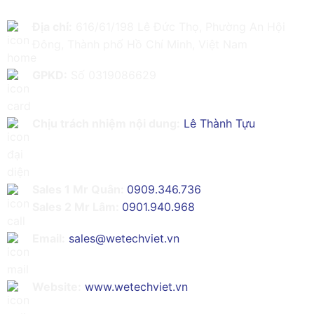
Địa chỉ:
616/61/198 Lê Đức Thọ, Phường An Hội
Đông, Thành phố Hồ Chí Minh, Việt Nam
GPKD:
Số 0319086629
Chịu trách nhiệm nội dung:
Lê Thành Tựu
Sales 1 Mr Quân:
0909.346.736
Sales 2 Mr Lâm:
0901.940.968
Email:
sales@wetechviet.vn
Website:
www.wetechviet.vn