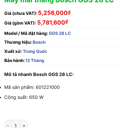
5,256,000
₫
Giá (chưa VAT):
₫
5,781,600
Giá (gồm VAT):
Model / Mã đặt hàng:
GGS 28 LC
Thương hiệu:
Bosch
Xuất xứ:
Trung Quốc
Bảo hành:
12 Tháng
Mô tả nhanh Bosch GGS 28 LC:
Mã sản phẩm: 601221000
Công suất: 650 W
Máy mài thẳng Bosch GGS 28 LC số lượng