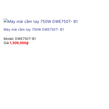
Máy mài cầm tay 750W DWE750T- B1
Model:
DWE750T-B1
Giá:
1,309,000
₫