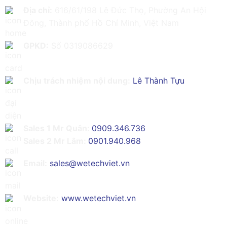
Địa chỉ:
616/61/198 Lê Đức Thọ, Phường An Hội
Đông, Thành phố Hồ Chí Minh, Việt Nam
GPKD:
Số 0319086629
Chịu trách nhiệm nội dung:
Lê Thành Tựu
Sales 1 Mr Quân:
0909.346.736
Sales 2 Mr Lâm:
0901.940.968
Email:
sales@wetechviet.vn
Website:
www.wetechviet.vn