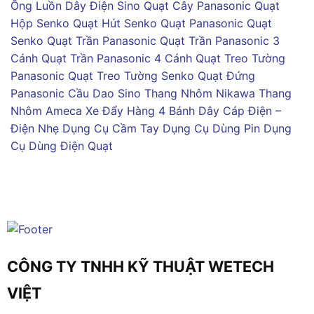
Ống Luồn Dây Điện Sino
Quạt Cây Panasonic
Quạt
Hộp Senko
Quạt Hút Senko
Quạt Panasonic
Quạt
Senko
Quạt Trần Panasonic
Quạt Trần Panasonic 3
Cánh
Quạt Trần Panasonic 4 Cánh
Quạt Treo Tường
Panasonic
Quạt Treo Tường Senko
Quạt Đứng
Panasonic
Cầu Dao Sino
Thang Nhôm Nikawa
Thang
Nhôm Ameca
Xe Đẩy Hàng 4 Bánh
Dây Cáp Điện –
Điện Nhẹ
Dụng Cụ Cầm Tay
Dụng Cụ Dùng Pin
Dụng
Cụ Dùng Điện
Quạt
CÔNG TY TNHH KỸ THUẬT WETECH
VIỆT