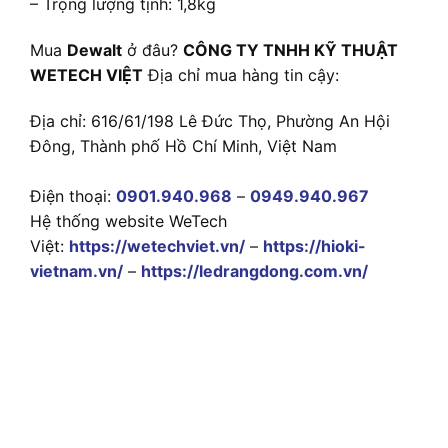
– Trọng lượng tịnh: 1,8kg
Mua
Dewalt
ở đâu?
CÔNG TY TNHH KỸ THUẬT
WETECH VIỆT
Địa chỉ mua hàng tin cậy:
Địa chỉ: 616/61/198 Lê Đức Thọ, Phường An Hội
Đông, Thành phố Hồ Chí Minh, Việt Nam
Điện thoại:
0901.940.968
–
0949.940.967
Hệ thống website WeTech
Việt:
https://wetechviet.vn/
–
https://hioki-
vietnam.vn/
–
https://ledrangdong.com.vn/