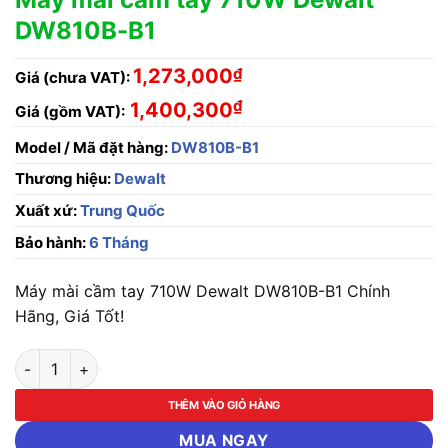
DW810B-B1
1,273,000
₫
Giá (chưa VAT):
₫
1,400,300
Giá (gồm VAT):
Model / Mã đặt hàng:
DW810B-B1
Thương hiệu:
Dewalt
Xuất xứ:
Trung Quốc
Bảo hành:
6 Tháng
Máy mài cầm tay 710W Dewalt DW810B-B1 Chính
Hãng, Giá Tốt!
Máy mài cầm tay 710W Dewalt DW810B-B1 số lượng
THÊM VÀO GIỎ HÀNG
MUA NGAY