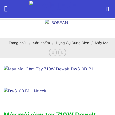
Bỏ
qua
nội
dung
/
/
/
Trang chủ
Sản phẩm
Dụng Cụ Dùng Điện
Máy Mài
Máy mài cầm tay 710W Dewalt