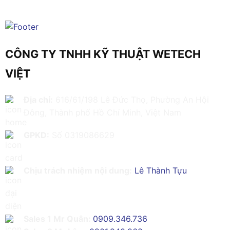
CÔNG TY TNHH KỸ THUẬT WETECH
VIỆT
Địa chỉ:
616/61/198 Lê Đức Thọ, Phường An Hội
Đông, Thành phố Hồ Chí Minh, Việt Nam
GPKD:
Số 0319086629
Chịu trách nhiệm nội dung:
Lê Thành Tựu
Sales 1 Mr Quân:
0909.346.736