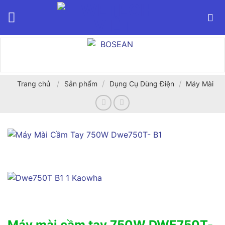
Bỏ
qua
nội
dung
/
/
/
Trang chủ
Sản phẩm
Dụng Cụ Dùng Điện
Máy Mài
Máy mài cầm tay 750W DWE750T-