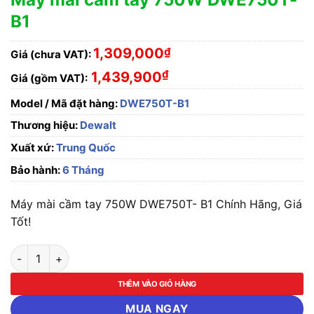
B1
1,309,000
₫
Giá (chưa VAT):
₫
1,439,900
Giá (gồm VAT):
Model / Mã đặt hàng:
DWE750T-B1
Thương hiệu:
Dewalt
Xuất xứ:
Trung Quốc
Bảo hành:
6 Tháng
Máy mài cầm tay 750W DWE750T- B1 Chính Hãng, Giá
Tốt!
Máy mài cầm tay 750W DWE750T- B1 số lượng
THÊM VÀO GIỎ HÀNG
MUA NGAY