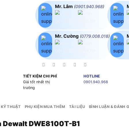
Mr. Lâm
(
0901.940.968
)
Mr. Cường
(
0779.008.018
)
TIẾT KIỆM CHI PHÍ
HOTLINE
g
Giá tốt nhất thị
0901.940.968
trường
 KỸ THUẬT
PHỤ KIỆN MUA THÊM
TÀI LIỆU
BÌNH LUẬN & ĐÁNH G
 Dewalt DWE8100T-B1