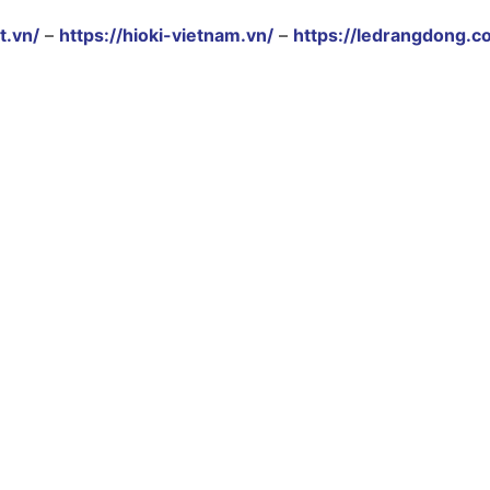
t.vn/
–
https://hioki-vietnam.vn/
–
https://ledrangdong.c