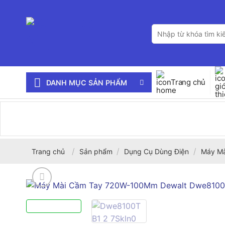
Bỏ
qua
Tìm
nội
kiếm:
dung
Trang chủ
DANH MỤC SẢN PHẨM
/
/
/
Trang chủ
Sản phẩm
Dụng Cụ Dùng Điện
Máy Mà