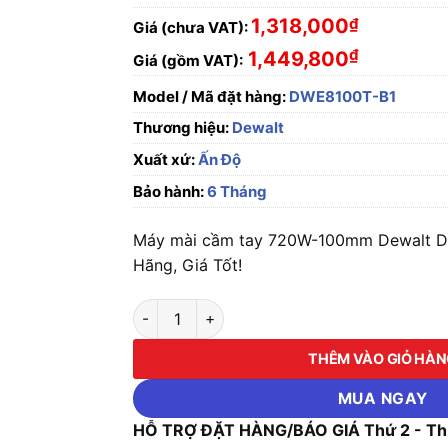
1,318,000
₫
Giá (chưa VAT):
₫
1,449,800
Giá (gồm VAT):
Model / Mã đặt hàng:
DWE8100T-B1
Thương hiệu:
Dewalt
Xuất xứ:
Ấn Độ
Bảo hành:
6 Tháng
Máy mài cầm tay 720W-100mm Dewalt D
Hãng, Giá Tốt!
Máy mài cầm tay 720W-100mm Dewalt DWE8
THÊM VÀO GIỎ HÀ
MUA NGAY
HỖ TRỢ ĐẶT HÀNG/BÁO GIÁ Thứ 2 - Thứ