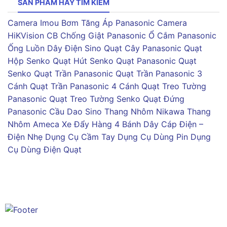
SẢN PHẨM HAY TÌM KIẾM
Camera Imou
Bơm Tăng Áp Panasonic
Camera
HiKVision
CB Chống Giật Panasonic
Ổ Cắm Panasonic
Ống Luồn Dây Điện Sino
Quạt Cây Panasonic
Quạt
Hộp Senko
Quạt Hút Senko
Quạt Panasonic
Quạt
Senko
Quạt Trần Panasonic
Quạt Trần Panasonic 3
Cánh
Quạt Trần Panasonic 4 Cánh
Quạt Treo Tường
Panasonic
Quạt Treo Tường Senko
Quạt Đứng
Panasonic
Cầu Dao Sino
Thang Nhôm Nikawa
Thang
Nhôm Ameca
Xe Đẩy Hàng 4 Bánh
Dây Cáp Điện –
Điện Nhẹ
Dụng Cụ Cầm Tay
Dụng Cụ Dùng Pin
Dụng
Cụ Dùng Điện
Quạt