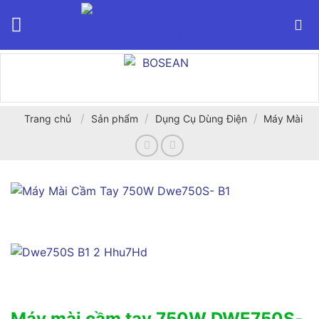
Bỏ
qua
nội
dung
/
/
/
Trang chủ
Sản phẩm
Dụng Cụ Dùng Điện
Máy Mài
Máy mài cầm tay 750W DWE750S-