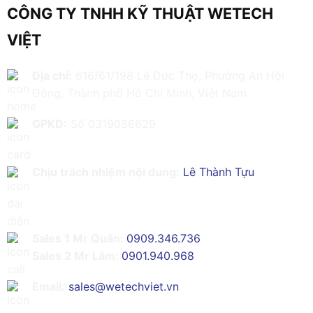
CÔNG TY TNHH KỸ THUẬT WETECH
VIỆT
Địa chỉ:
616/61/198 Lê Đức Thọ, Phường An Hội
Đông, Thành phố Hồ Chí Minh, Việt Nam
GPKD:
Số 0319086629
Chịu trách nhiệm nội dung:
Lê Thành Tựu
Sales 1 Mr Quân:
0909.346.736
Sales 2 Mr Lâm:
0901.940.968
Email:
sales@wetechviet.vn