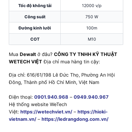
Tốc độ không tải
12000 v/p
Công suất
750 W
Đường kinh lưỡi
100m
COT
M10
Mua
Dewalt
ở đâu?
CÔNG TY TNHH KỸ THUẬT
WETECH VIỆT
Địa chỉ mua hàng tin cậy:
Địa chỉ: 616/61/198 Lê Đức Thọ, Phường An Hội
Đông, Thành phố Hồ Chí Minh, Việt Nam
Điện thoại:
0901.940.968
–
0949.940.967
Hệ thống website WeTech
Việt:
https://wetechviet.vn/
–
https://hioki-
vietnam.vn/
–
https://ledrangdong.com.vn/