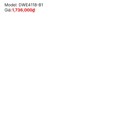
Model:
DWE4118-B1
Giá:
1,736,000
₫