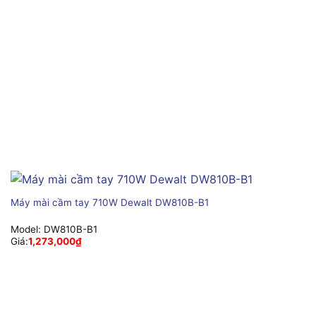
Máy mài cầm tay 710W Dewalt DW810B-B1
Model:
DW810B-B1
Giá:
1,273,000
₫