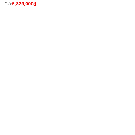
Giá:
5,829,000
₫