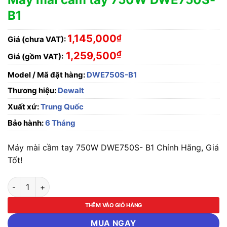
B1
1,145,000
₫
Giá (chưa VAT):
₫
1,259,500
Giá (gồm VAT):
Model / Mã đặt hàng:
DWE750S-B1
Thương hiệu:
Dewalt
Xuất xứ:
Trung Quốc
Bảo hành:
6 Tháng
Máy mài cầm tay 750W DWE750S- B1 Chính Hãng, Giá
Tốt!
Máy mài cầm tay 750W DWE750S- B1 số lượng
THÊM VÀO GIỎ HÀNG
MUA NGAY