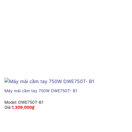
Máy mài cầm tay 750W DWE750T- B1
Model:
DWE750T-B1
Giá:
1,309,000
₫