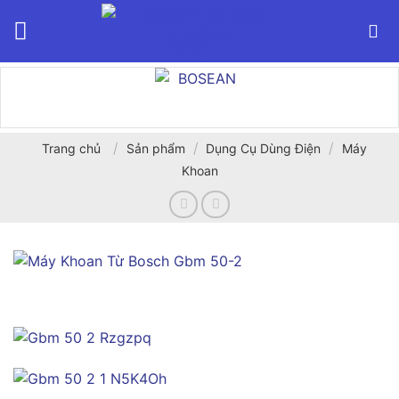
Bỏ
qua
nội
dung
/
/
/
Trang chủ
Sản phẩm
Dụng Cụ Dùng Điện
Máy
Khoan