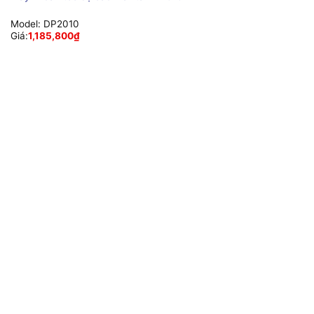
Model:
DP2010
Giá:
1,185,800
₫