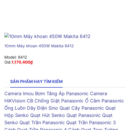
10mm Máy khoan 450W Makita 6412
Model:
6412
Giá:
1,170,400
₫
SẢN PHẨM HAY TÌM KIẾM
Camera Imou
Bơm Tăng Áp Panasonic
Camera
HiKVision
CB Chống Giật Panasonic
Ổ Cắm Panasonic
Ống Luồn Dây Điện Sino
Quạt Cây Panasonic
Quạt
Hộp Senko
Quạt Hút Senko
Quạt Panasonic
Quạt
Senko
Quạt Trần Panasonic
Quạt Trần Panasonic 3
Cánh
Quạt Trần Panasonic 4 Cánh
Quạt Treo Tường