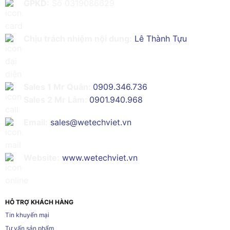
GPKD:
Số 0319086629
Chịu trách nhiệm nội dung:
Lê Thành Tựu
Sales 1 Mr Quân:
0909.346.736
Sales 2 Mr Lâm:
0901.940.968
Email:
sales@wetechviet.vn
Website:
www.wetechviet.vn
HỖ TRỢ KHÁCH HÀNG
Tin khuyến mại
Tư vấn sản phẩm