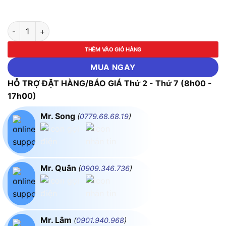
Máy khoan từ Bosch GBM 50-2 số lượng
THÊM VÀO GIỎ HÀNG
MUA NGAY
HỖ TRỢ ĐẶT HÀNG/BÁO GIÁ Thứ 2 - Thứ 7 (8h00 -
17h00)
Mr. Song
(
0779.68.68.19
)
Mr. Quân
(
0909.346.736
)
Mr. Lâm
(
0901.940.968
)