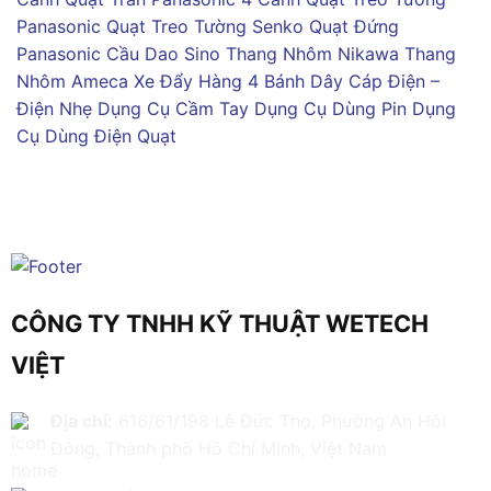
Panasonic
Quạt Treo Tường Senko
Quạt Đứng
Panasonic
Cầu Dao Sino
Thang Nhôm Nikawa
Thang
Nhôm Ameca
Xe Đẩy Hàng 4 Bánh
Dây Cáp Điện –
Điện Nhẹ
Dụng Cụ Cầm Tay
Dụng Cụ Dùng Pin
Dụng
Cụ Dùng Điện
Quạt
CÔNG TY TNHH KỸ THUẬT WETECH
VIỆT
Địa chỉ:
616/61/198 Lê Đức Thọ, Phường An Hội
Đông, Thành phố Hồ Chí Minh, Việt Nam