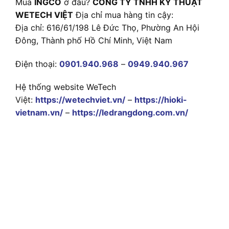
Mua
INGCO
ở đâu?
CÔNG TY TNHH KỸ THUẬT
WETECH VIỆT
Địa chỉ mua hàng tin cậy:
Địa chỉ: 616/61/198 Lê Đức Thọ, Phường An Hội
Đông, Thành phố Hồ Chí Minh, Việt Nam
Điện thoại:
0901.940.968
–
0949.940.967
Hệ thống website WeTech
Việt:
https://wetechviet.vn/
–
https://hioki-
vietnam.vn/
–
https://ledrangdong.com.vn/