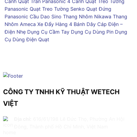
Cánh
Quạt Trần Panasonic 4 Cánh
Quạt Treo Tường
Panasonic
Quạt Treo Tường Senko
Quạt Đứng
Panasonic
Cầu Dao Sino
Thang Nhôm Nikawa
Thang
Nhôm Ameca
Xe Đẩy Hàng 4 Bánh
Dây Cáp Điện –
Điện Nhẹ
Dụng Cụ Cầm Tay
Dụng Cụ Dùng Pin
Dụng
Cụ Dùng Điện
Quạt
CÔNG TY TNHH KỸ THUẬT WETECH
VIỆT
Địa chỉ:
616/61/198 Lê Đức Thọ, Phường An Hội
Đông, Thành phố Hồ Chí Minh, Việt Nam