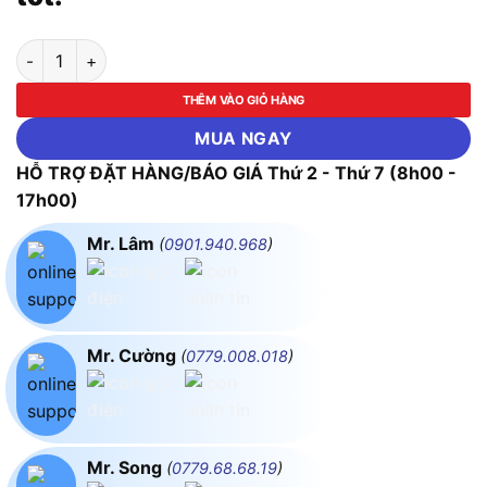
Máy khoan động lực 1100W INGCO-ID211002 số lượng
THÊM VÀO GIỎ HÀNG
MUA NGAY
HỖ TRỢ ĐẶT HÀNG/BÁO GIÁ Thứ 2 - Thứ 7 (8h00 -
17h00)
Mr. Lâm
(
0901.940.968
)
Mr. Cường
(
0779.008.018
)
Mr. Song
(
0779.68.68.19
)