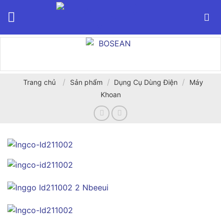
Bỏ
qua
nội
dung
/
/
/
Trang chủ
Sản phẩm
Dụng Cụ Dùng Điện
Máy
Khoan