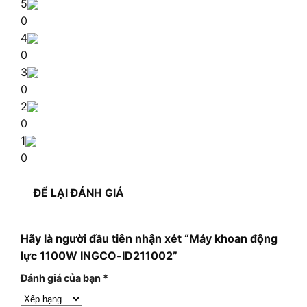
5
0
4
0
3
0
2
0
1
0
ĐỂ LẠI ĐÁNH GIÁ
Hãy là người đầu tiên nhận xét “Máy khoan động
lực 1100W INGCO-ID211002”
Đánh giá của bạn
*