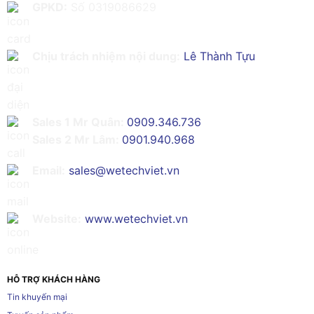
GPKD:
Số 0319086629
Chịu trách nhiệm nội dung:
Lê Thành Tựu
Sales 1 Mr Quân:
0909.346.736
Sales 2 Mr Lâm:
0901.940.968
Email:
sales@wetechviet.vn
Website:
www.wetechviet.vn
HỖ TRỢ KHÁCH HÀNG
Tin khuyến mại