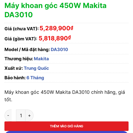
Máy khoan góc 450W Makita
DA3010
5,289,900
₫
Giá (chưa VAT):
₫
5,818,890
Giá (gồm VAT):
Model / Mã đặt hàng:
DA3010
Thương hiệu:
Makita
Xuất xứ:
Trung Quốc
Bảo hành:
6 Tháng
Máy khoan góc 450W Makita DA3010 chính hãng, giá
tốt.
Máy khoan góc 450W Makita DA3010 số lượng
THÊM VÀO GIỎ HÀNG