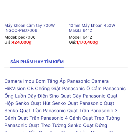
Máy khoan cầm tay 700W
10mm Máy khoan 450W
INGCO-PED7006
Makita 6412
Model:
ped7006
Model:
6412
Giá:
424,000
₫
Giá:
1,170,400
₫
SẢN PHẨM HAY TÌM KIẾM
Camera Imou
Bơm Tăng Áp Panasonic
Camera
HiKVision
CB Chống Giật Panasonic
Ổ Cắm Panasonic
Ống Luồn Dây Điện Sino
Quạt Cây Panasonic
Quạt
Hộp Senko
Quạt Hút Senko
Quạt Panasonic
Quạt
Senko
Quạt Trần Panasonic
Quạt Trần Panasonic 3
Cánh
Quạt Trần Panasonic 4 Cánh
Quạt Treo Tường
Panasonic
Quạt Treo Tường Senko
Quạt Đứng