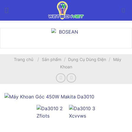
Bỏ
qua
nội
dung
/
/
/
Trang chủ
Sản phẩm
Dụng Cụ Dùng Điện
Máy
Khoan