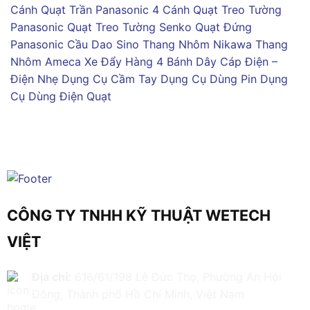
Cánh
Quạt Trần Panasonic 4 Cánh
Quạt Treo Tường
Panasonic
Quạt Treo Tường Senko
Quạt Đứng
Panasonic
Cầu Dao Sino
Thang Nhôm Nikawa
Thang
Nhôm Ameca
Xe Đẩy Hàng 4 Bánh
Dây Cáp Điện –
Điện Nhẹ
Dụng Cụ Cầm Tay
Dụng Cụ Dùng Pin
Dụng
Cụ Dùng Điện
Quạt
CÔNG TY TNHH KỸ THUẬT WETECH
VIỆT
Địa chỉ:
616/61/198 Lê Đức Thọ, Phường An Hội
Đông, Thành phố Hồ Chí Minh, Việt Nam