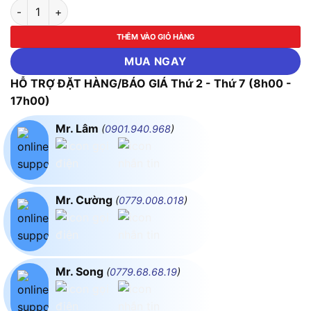
Máy khoan búa 1200W INGCO-RH12006 số lượng
THÊM VÀO GIỎ HÀNG
MUA NGAY
HỖ TRỢ ĐẶT HÀNG/BÁO GIÁ Thứ 2 - Thứ 7 (8h00 -
17h00)
Mr. Lâm
(
0901.940.968
)
Mr. Cường
(
0779.008.018
)
Mr. Song
(
0779.68.68.19
)