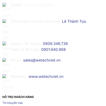
GPKD:
Số 0319086629
Chịu trách nhiệm nội dung:
Lê Thành Tựu
Sales 1 Mr Quân:
0909.346.736
Sales 2 Mr Lâm:
0901.940.968
Email:
sales@wetechviet.vn
Website:
www.wetechviet.vn
HỖ TRỢ KHÁCH HÀNG
Tin khuyến mại