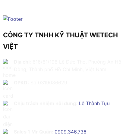
CÔNG TY TNHH KỸ THUẬT WETECH
VIỆT
Địa chỉ:
616/61/198 Lê Đức Thọ, Phường An Hội
Đông, Thành phố Hồ Chí Minh, Việt Nam
GPKD:
Số 0319086629
Chịu trách nhiệm nội dung:
Lê Thành Tựu
Sales 1 Mr Quân:
0909.346.736