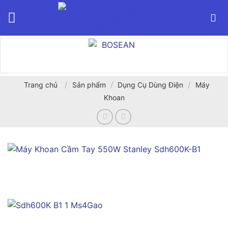
Bỏ
qua
nội
dung
/
/
/
Trang chủ
Sản phẩm
Dụng Cụ Dùng Điện
Máy
Khoan