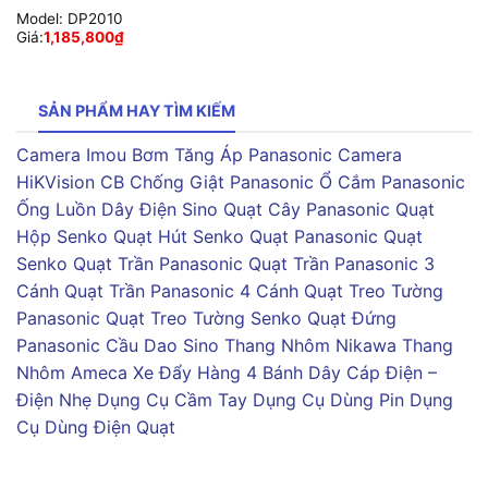
Model:
DP2010
Giá:
1,185,800
₫
SẢN PHẨM HAY TÌM KIẾM
Camera Imou
Bơm Tăng Áp Panasonic
Camera
HiKVision
CB Chống Giật Panasonic
Ổ Cắm Panasonic
Ống Luồn Dây Điện Sino
Quạt Cây Panasonic
Quạt
Hộp Senko
Quạt Hút Senko
Quạt Panasonic
Quạt
Senko
Quạt Trần Panasonic
Quạt Trần Panasonic 3
Cánh
Quạt Trần Panasonic 4 Cánh
Quạt Treo Tường
Panasonic
Quạt Treo Tường Senko
Quạt Đứng
Panasonic
Cầu Dao Sino
Thang Nhôm Nikawa
Thang
Nhôm Ameca
Xe Đẩy Hàng 4 Bánh
Dây Cáp Điện –
Điện Nhẹ
Dụng Cụ Cầm Tay
Dụng Cụ Dùng Pin
Dụng
Cụ Dùng Điện
Quạt