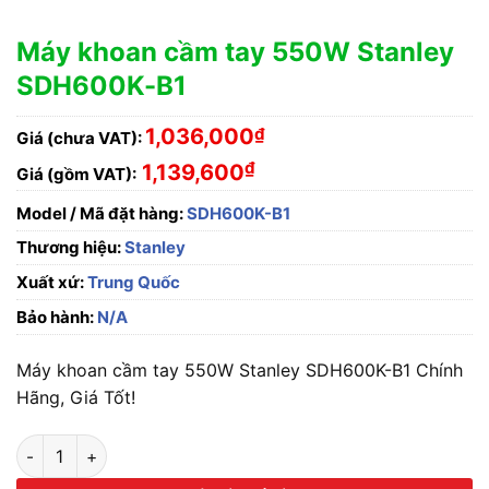
Máy khoan cầm tay 550W Stanley
SDH600K-B1
1,036,000
₫
Giá (chưa VAT):
₫
1,139,600
Giá (gồm VAT):
Model / Mã đặt hàng:
SDH600K-B1
Thương hiệu:
Stanley
Xuất xứ:
Trung Quốc
Bảo hành:
N/A
Máy khoan cầm tay 550W Stanley SDH600K-B1 Chính
Hãng, Giá Tốt!
Máy khoan cầm tay 550W Stanley SDH600K-B1 số lượng