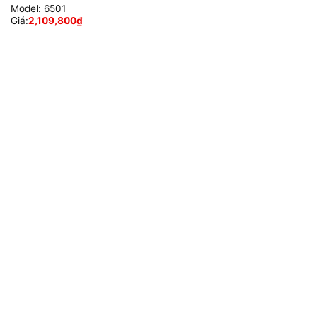
Model:
6501
Giá:
2,109,800
₫