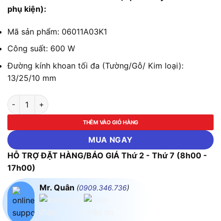
phụ kiện):
Mã sản phẩm: 06011A03K1
Công suất: 600 W
Đường kính khoan tối đa (Tường/Gỗ/ Kim loại):
13/25/10 mm
Máy khoan động lực Bosch GSB 600 (bộ set valy 100 món phụ 
THÊM VÀO GIỎ HÀNG
MUA NGAY
HỖ TRỢ ĐẶT HÀNG/BÁO GIÁ Thứ 2 - Thứ 7 (8h00 -
17h00)
Mr. Quân
(
0909.346.736
)