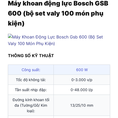
Máy khoan động lực Bosch GSB
600 (bộ set valy 100 món phụ
kiện)
THÔNG SỐ KỸ THUẬT
Công suất:
600 W
Tốc độ không tải:
0-3.000 v/p
Tần suất nhịp đập:
0-48.000 l/p
Đường kính khoan tối
đa (Tường/Gỗ/ Kim
13/25/10 mm
loại):