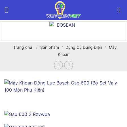
Bỏ
qua
nội
dung
/
/
/
Trang chủ
Sản phẩm
Dụng Cụ Dùng Điện
Máy
Khoan