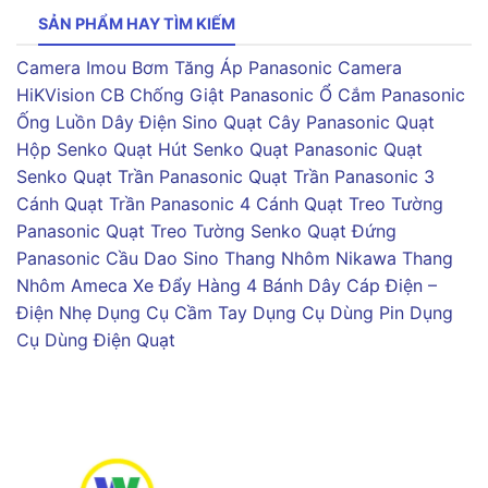
SẢN PHẨM HAY TÌM KIẾM
Camera Imou
Bơm Tăng Áp Panasonic
Camera
HiKVision
CB Chống Giật Panasonic
Ổ Cắm Panasonic
Ống Luồn Dây Điện Sino
Quạt Cây Panasonic
Quạt
Hộp Senko
Quạt Hút Senko
Quạt Panasonic
Quạt
Senko
Quạt Trần Panasonic
Quạt Trần Panasonic 3
Cánh
Quạt Trần Panasonic 4 Cánh
Quạt Treo Tường
Panasonic
Quạt Treo Tường Senko
Quạt Đứng
Panasonic
Cầu Dao Sino
Thang Nhôm Nikawa
Thang
Nhôm Ameca
Xe Đẩy Hàng 4 Bánh
Dây Cáp Điện –
Điện Nhẹ
Dụng Cụ Cầm Tay
Dụng Cụ Dùng Pin
Dụng
Cụ Dùng Điện
Quạt