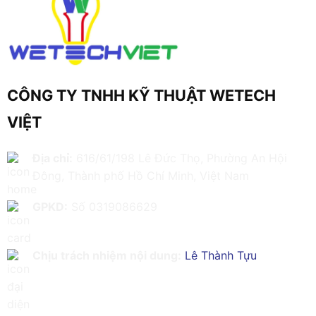
CÔNG TY TNHH KỸ THUẬT WETECH
VIỆT
Địa chỉ:
616/61/198 Lê Đức Thọ, Phường An Hội
Đông, Thành phố Hồ Chí Minh, Việt Nam
GPKD:
Số 0319086629
Chịu trách nhiệm nội dung:
Lê Thành Tựu