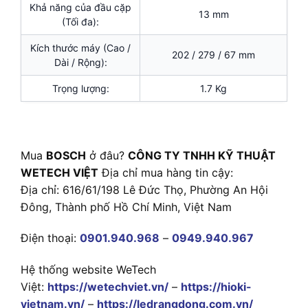
Khả năng của đầu cặp
13 mm
(Tối đa):
Kích thước máy (Cao /
202 / 279 / 67 mm
Dài / Rộng):
Trọng lượng:
1.7 Kg
Mua
BOSCH
ở đâu?
CÔNG TY TNHH KỸ THUẬT
WETECH VIỆT
Địa chỉ mua hàng tin cậy:
Địa chỉ: 616/61/198 Lê Đức Thọ, Phường An Hội
Đông, Thành phố Hồ Chí Minh, Việt Nam
Điện thoại:
0901.940.968
–
0949.940.967
Hệ thống website WeTech
Việt:
https://wetechviet.vn/
–
https://hioki-
vietnam.vn/
–
https://ledrangdong.com.vn/