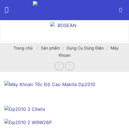
Bỏ
qua
nội
dung
/
/
/
Trang chủ
Sản phẩm
Dụng Cụ Dùng Điện
Máy
Khoan