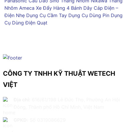
Panasonic
Cầu Dao Sino
Thang Nhôm Nikawa
Thang
Nhôm Ameca
Xe Đẩy Hàng 4 Bánh
Dây Cáp Điện –
Điện Nhẹ
Dụng Cụ Cầm Tay
Dụng Cụ Dùng Pin
Dụng
Cụ Dùng Điện
Quạt
CÔNG TY TNHH KỸ THUẬT WETECH
VIỆT
Địa chỉ:
616/61/198 Lê Đức Thọ, Phường An Hội
Đông, Thành phố Hồ Chí Minh, Việt Nam
GPKD:
Số 0319086629