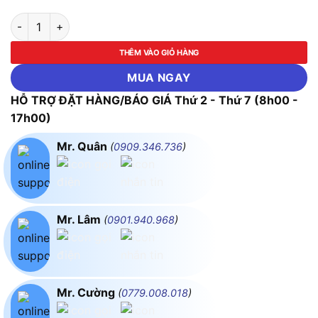
Máy khoan tốc độ cao Makita DP2010 số lượng
THÊM VÀO GIỎ HÀNG
MUA NGAY
HỖ TRỢ ĐẶT HÀNG/BÁO GIÁ Thứ 2 - Thứ 7 (8h00 -
17h00)
Mr. Quân
(
0909.346.736
)
Mr. Lâm
(
0901.940.968
)
Mr. Cường
(
0779.008.018
)