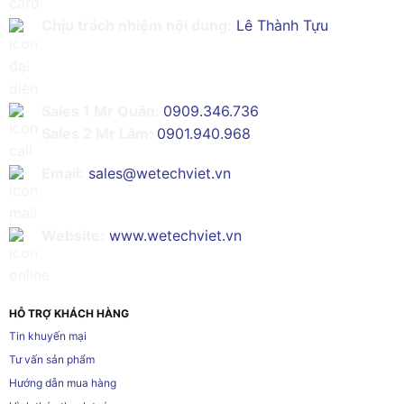
Chịu trách nhiệm nội dung:
Lê Thành Tựu
Sales 1 Mr Quân:
0909.346.736
Sales 2 Mr Lâm:
0901.940.968
Email:
sales@wetechviet.vn
Website:
www.wetechviet.vn
HỖ TRỢ KHÁCH HÀNG
Tin khuyến mại
Tư vấn sản phẩm
Hướng dẫn mua hàng