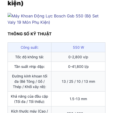
kiện)
THÔNG SỐ KỸ THUẬT
Công suất:
550 W
Tốc độ không tải:
0-2,800 v/p
Tần suất nhịp đập:
0-41,800 l/p
Đường kính khoan tối
đa (Bê Tông / Gỗ /
13 / 25 / 10 / 13 mm
Thép / Khối xây nề):
Khả năng của đầu cặp
1.5-13 mm
(Tối đa / Tối thiểu):
Kích thước máy (Cao /