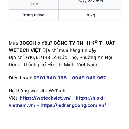
253 / 262 mm
Dài):
Trọng lượng:
1,8 kg
Mua
BOSCH
ở đâu?
CÔNG TY TNHH KỸ THUẬT
WETECH VIỆT
Địa chỉ mua hàng tin cậy:
Địa chỉ: 616/61/198 Lê Đức Thọ, Phường An Hội
Đông, Thành phố Hồ Chí Minh, Việt Nam
Điện thoại:
0901.940.968
–
0949.940.967
Hệ thống website WeTech
Việt:
https://wetechviet.vn/
–
https://hioki-
vietnam.vn/
–
https://ledrangdong.com.vn/