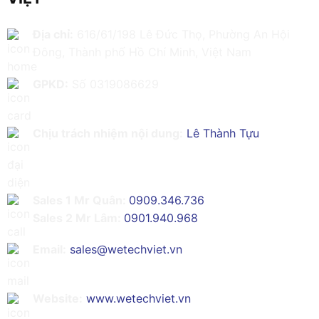
Địa chỉ:
616/61/198 Lê Đức Thọ, Phường An Hội
Đông, Thành phố Hồ Chí Minh, Việt Nam
GPKD:
Số 0319086629
Chịu trách nhiệm nội dung:
Lê Thành Tựu
Sales 1 Mr Quân:
0909.346.736
Sales 2 Mr Lâm:
0901.940.968
Email:
sales@wetechviet.vn
Website:
www.wetechviet.vn