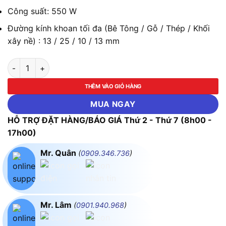
Công suất: 550 W
Đường kính khoan tối đa (Bê Tông / Gỗ / Thép / Khối
xây nề) : 13 / 25 / 10 / 13 mm
Máy khoan động lực Bosch GSB 550 (bộ set valy 19 món phụ ki
THÊM VÀO GIỎ HÀNG
MUA NGAY
HỖ TRỢ ĐẶT HÀNG/BÁO GIÁ Thứ 2 - Thứ 7 (8h00 -
17h00)
Mr. Quân
(
0909.346.736
)
Mr. Lâm
(
0901.940.968
)