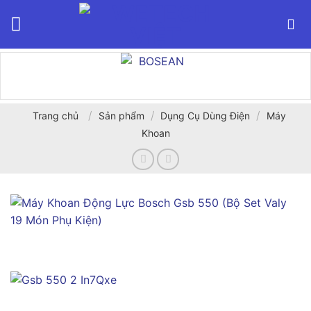
Bỏ
qua
nội
dung
/
/
/
Trang chủ
Sản phẩm
Dụng Cụ Dùng Điện
Máy
Khoan