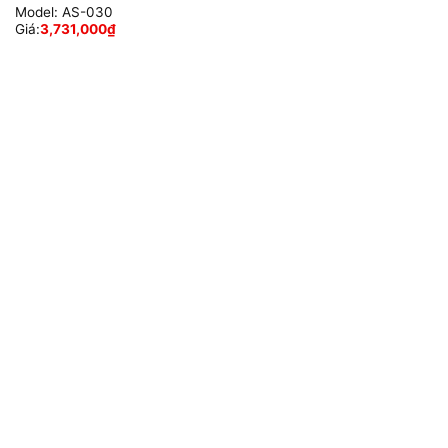
Model:
AS-030
Giá:
3,731,000
₫