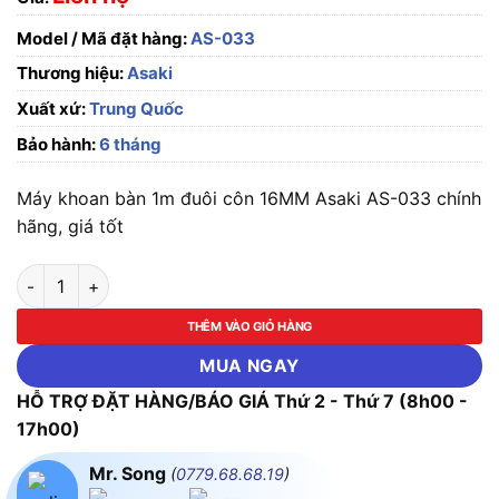
Model / Mã đặt hàng:
AS-033
Thương hiệu:
Asaki
Xuất xứ:
Trung Quốc
Bảo hành:
6 tháng
Máy khoan bàn 1m đuôi côn 16MM Asaki AS-033 chính
hãng, giá tốt
Máy khoan bàn 1m đuôi côn 16MM Asaki AS-033 (ZJQ4116) số
THÊM VÀO GIỎ HÀNG
MUA NGAY
HỖ TRỢ ĐẶT HÀNG/BÁO GIÁ Thứ 2 - Thứ 7 (8h00 -
17h00)
Mr. Song
(
0779.68.68.19
)