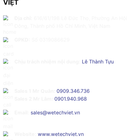
VIỆT
Địa chỉ:
616/61/198 Lê Đức Thọ, Phường An Hội
Đông, Thành phố Hồ Chí Minh, Việt Nam
GPKD:
Số 0319086629
Chịu trách nhiệm nội dung:
Lê Thành Tựu
Sales 1 Mr Quân:
0909.346.736
Sales 2 Mr Lâm:
0901.940.968
Email:
sales@wetechviet.vn
Website:
www.wetechviet.vn