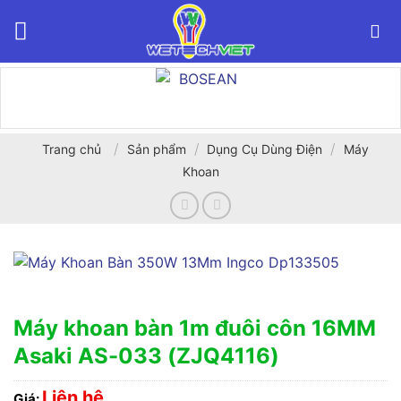
Bỏ
qua
nội
dung
/
/
/
Trang chủ
Sản phẩm
Dụng Cụ Dùng Điện
Máy
Khoan
Máy khoan bàn 1m đuôi côn 16MM
Asaki AS-033 (ZJQ4116)
Liên hệ
Giá: