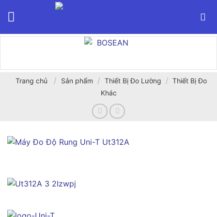
Bỏ
qua
nội
dung
/
/
/
Trang chủ
Sản phẩm
Thiết Bị Đo Lường
Thiết Bị Đo
Khác