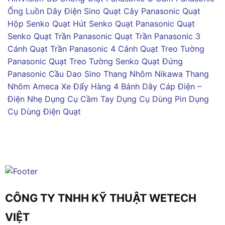
Ống Luồn Dây Điện Sino
Quạt Cây Panasonic
Quạt
Hộp Senko
Quạt Hút Senko
Quạt Panasonic
Quạt
Senko
Quạt Trần Panasonic
Quạt Trần Panasonic 3
Cánh
Quạt Trần Panasonic 4 Cánh
Quạt Treo Tường
Panasonic
Quạt Treo Tường Senko
Quạt Đứng
Panasonic
Cầu Dao Sino
Thang Nhôm Nikawa
Thang
Nhôm Ameca
Xe Đẩy Hàng 4 Bánh
Dây Cáp Điện –
Điện Nhẹ
Dụng Cụ Cầm Tay
Dụng Cụ Dùng Pin
Dụng
Cụ Dùng Điện
Quạt
CÔNG TY TNHH KỸ THUẬT WETECH
VIỆT