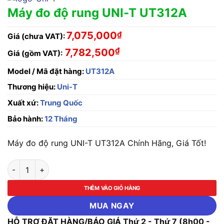
Máy đo độ rung UNI-T UT312A
7,075,000
₫
Giá (chưa VAT):
₫
7,782,500
Giá (gồm VAT):
Model / Mã đặt hàng:
UT312A
Thương hiệu:
Uni-T
Xuất xứ:
Trung Quốc
Bảo hành:
12 Tháng
Máy đo độ rung UNI-T UT312A Chính Hãng, Giá Tốt!
Máy đo độ rung UNI-T UT312A số lượng
THÊM VÀO GIỎ HÀNG
MUA NGAY
HỖ TRỢ ĐẶT HÀNG/BÁO GIÁ Thứ 2 - Thứ 7 (8h00 -