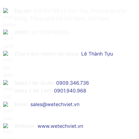
Địa chỉ:
616/61/198 Lê Đức Thọ, Phường An Hội
Đông, Thành phố Hồ Chí Minh, Việt Nam
GPKD:
Số 0319086629
Chịu trách nhiệm nội dung:
Lê Thành Tựu
Sales 1 Mr Quân:
0909.346.736
Sales 2 Mr Lâm:
0901.940.968
Email:
sales@wetechviet.vn
Website:
www.wetechviet.vn