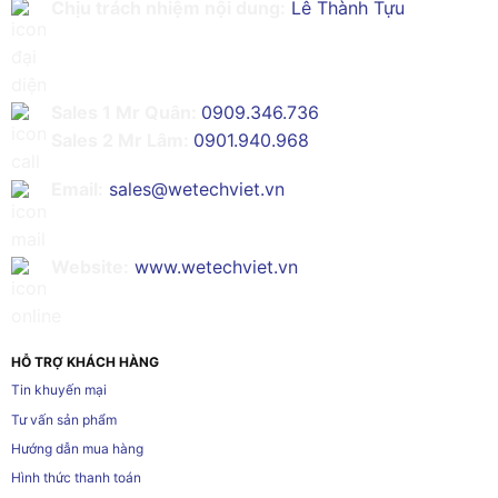
Chịu trách nhiệm nội dung:
Lê Thành Tựu
Sales 1 Mr Quân:
0909.346.736
Sales 2 Mr Lâm:
0901.940.968
Email:
sales@wetechviet.vn
Website:
www.wetechviet.vn
HỖ TRỢ KHÁCH HÀNG
Tin khuyến mại
Tư vấn sản phẩm
Hướng dẫn mua hàng
Hình thức thanh toán