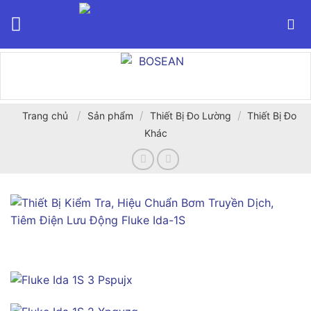
Bỏ
qua
nội
dung
/
/
/
Trang chủ
Sản phẩm
Thiết Bị Đo Lường
Thiết Bị Đo
Khác