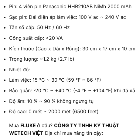
Pin: 4 viên pin Panasonic HHR210AB NiMh 2000 mAh
Sạc pin: Dải điện áp làm việc: 100 V ac ~ 240 V ac
Tần số cấp: 50 Hz / 60 Hz
Công suất cấp: <20 VA
Kích thước (Cao x Dài x Rộng): 30 cm x 17 cm x 10 cm (1
Trọng lượng: ~1.2 kg (2.7 lb)
Nhiệt độ:
Làm việc: 15 °C ~ 30 °C (59 °F ~ 86 °F)
Bảo quản: -20 °C ~ +40 °C (-4 °F ~ +104 °F) khi đã xả 
Độ ẩm: 10 % ~ 90 % không ngưng tụ
Độ cao: 0 mét ~ 2000 mét (6500 feet)
Mua
FLUKE
ở đâu?
CÔNG TY TNHH KỸ THUẬT
WETECH VIỆT
Địa chỉ mua hàng tin cậy: