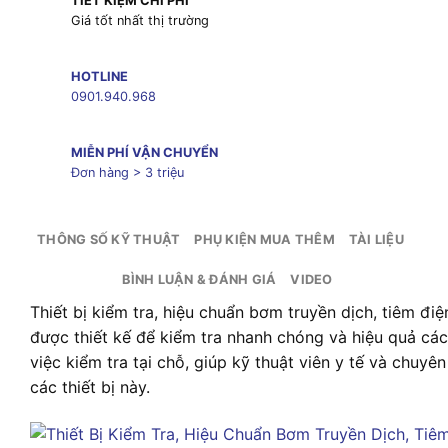
TIẾT KIỆM CHI PHÍ
Giá tốt nhất thị trường
HOTLINE
0901.940.968
MIỄN PHÍ VẬN CHUYỂN
Đơn hàng > 3 triệu
THÔNG SỐ KỸ THUẬT
PHỤ KIỆN MUA THÊM
TÀI LIỆU
BÌNH LUẬN & ĐÁNH GIÁ
VIDEO
Thiết bị kiểm tra, hiệu chuẩn bơm truyền dịch, tiêm đ
được thiết kế để kiểm tra nhanh chóng và hiệu quả cá
việc kiểm tra tại chỗ, giúp kỹ thuật viên y tế và chuyê
các thiết bị này.