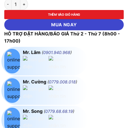
Thiết Bị Kiểm Tra, Hiệu Chuẩn Bơm Truyền Dịch, Tiêm Điện L
THÊM VÀO GIỎ HÀNG
MUA NGAY
HỖ TRỢ ĐẶT HÀNG/BÁO GIÁ Thứ 2 - Thứ 7 (8h00 -
17h00)
Mr. Lâm
(
0901.940.968
)
Mr. Cường
(
0779.008.018
)
Mr. Song
(
0779.68.68.19
)