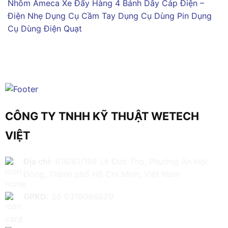
Nhôm Ameca
Xe Đẩy Hàng 4 Bánh
Dây Cáp Điện –
Điện Nhẹ
Dụng Cụ Cầm Tay
Dụng Cụ Dùng Pin
Dụng
Cụ Dùng Điện
Quạt
CÔNG TY TNHH KỸ THUẬT WETECH
VIỆT
Địa chỉ:
616/61/198 Lê Đức Thọ, Phường An Hội
Đông, Thành phố Hồ Chí Minh, Việt Nam
GPKD:
Số 0319086629