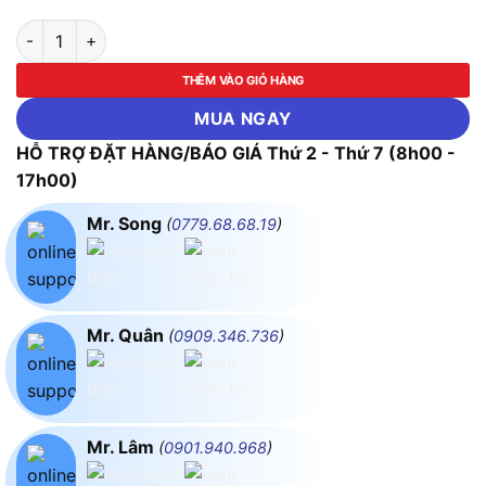
Thiết Bị Phát Hiện Rò Rỉ Khí Gas Testo 316-1 số lượng
THÊM VÀO GIỎ HÀNG
MUA NGAY
HỖ TRỢ ĐẶT HÀNG/BÁO GIÁ Thứ 2 - Thứ 7 (8h00 -
17h00)
Mr. Song
(
0779.68.68.19
)
Mr. Quân
(
0909.346.736
)
Mr. Lâm
(
0901.940.968
)