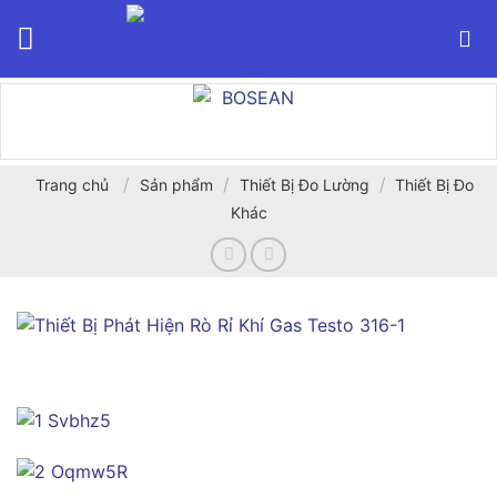
Bỏ
qua
nội
dung
/
/
/
Trang chủ
Sản phẩm
Thiết Bị Đo Lường
Thiết Bị Đo
Khác