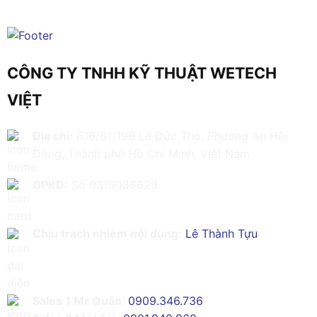
CÔNG TY TNHH KỸ THUẬT WETECH
VIỆT
Địa chỉ:
616/61/198 Lê Đức Thọ, Phường An Hội
Đông, Thành phố Hồ Chí Minh, Việt Nam
GPKD:
Số 0319086629
Chịu trách nhiệm nội dung:
Lê Thành Tựu
Sales 1 Mr Quân:
0909.346.736