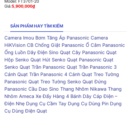
Model:
FT3701-20
Giá:
5,900,000
₫
SẢN PHẨM HAY TÌM KIẾM
Camera Imou
Bơm Tăng Áp Panasonic
Camera
HiKVision
CB Chống Giật Panasonic
Ổ Cắm Panasonic
Ống Luồn Dây Điện Sino
Quạt Cây Panasonic
Quạt
Hộp Senko
Quạt Hút Senko
Quạt Panasonic
Quạt
Senko
Quạt Trần Panasonic
Quạt Trần Panasonic 3
Cánh
Quạt Trần Panasonic 4 Cánh
Quạt Treo Tường
Panasonic
Quạt Treo Tường Senko
Quạt Đứng
Panasonic
Cầu Dao Sino
Thang Nhôm Nikawa
Thang
Nhôm Ameca
Xe Đẩy Hàng 4 Bánh
Dây Cáp Điện –
Điện Nhẹ
Dụng Cụ Cầm Tay
Dụng Cụ Dùng Pin
Dụng
Cụ Dùng Điện
Quạt