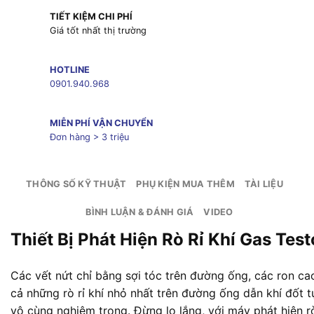
TIẾT KIỆM CHI PHÍ
Giá tốt nhất thị trường
HOTLINE
0901.940.968
MIỄN PHÍ VẬN CHUYỂN
Đơn hàng > 3 triệu
THÔNG SỐ KỸ THUẬT
PHỤ KIỆN MUA THÊM
TÀI LIỆU
BÌNH LUẬN & ĐÁNH GIÁ
VIDEO
Thiết Bị Phát Hiện Rò Rỉ Khí Gas Tes
Các vết nứt chỉ bằng sợi tóc trên đường ống, các ron c
cả những rò rỉ khí nhỏ nhất trên đường ống dẫn khí đốt t
vô cùng nghiêm trọng. Đừng lo lắng, với máy phát hiện rò