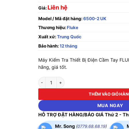
Liên hệ
Giá:
Model / Mã đặt hàng:
6500-2 UK
Thương hiệu:
Fluke
Xuất xứ:
Trung Quốc
Bảo hành:
12 tháng
Máy Kiểm Tra Thiết Bị Điện Cầm Tay FL
hãng, giá tốt.
Máy Kiểm Tra Thiết Bị Điện Cầm Tay FLUKE-
THÊM VÀO GIỎ HÀ
MUA NGAY
HỖ TRỢ ĐẶT HÀNG/BÁO GIÁ Thứ 2 - Thứ
Mr. Song
(
0779.68.68.19
)