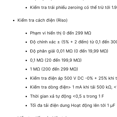
Kiểm tra trái phiếu zeroing có thể trừ tới 1.
Kiểm tra cách điện (Riso)
Phạm vi hiển thị 0 đến 299 MΩ
Độ chính xác ± (5% + 2 đếm) từ 0,1 đến 3
Độ phân giải 0,01 MΩ (0 đến 19,99 MΩ)
0,1 MΩ (20 đến 199,9 MΩ)
1 MΩ (200 đến 299 MΩ)
Kiểm tra điện áp 500 V DC -0% + 25% khi 
Kiểm tra dòng điện> 1 mA khi tải 500 kΩ, <
Thời gian xả tự động <0,5 s trong 1 F
Tối đa tải điện dung Hoạt động lên tới 1 μF