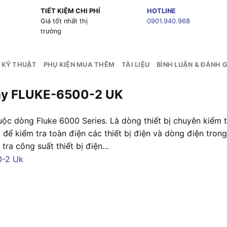
TIẾT KIỆM CHI PHÍ
HOTLINE
g
Giá tốt nhất thị
0901.940.968
trường
 KỸ THUẬT
PHỤ KIỆN MUA THÊM
TÀI LIỆU
BÌNH LUẬN & ĐÁNH G
 tay FLUKE-6500-2 UK
uộc dòng Fluke 6000 Series. Là dòng thiết bị chuyên kiểm
 để kiểm tra toàn điện các thiết bị điện và dòng điện tron
 tra công suất thiết bị điện…