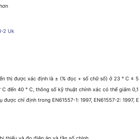
 hơn
ển thị được xác định là ± (% đọc + số chữ số) ở 23 ° C ± 
 C đến 40 ° C, thông số kỹ thuật chính xác có thể giảm 0,1 
vụ được chỉ định trong EN61557-1: 1997, EN61557-2: 1997,
ị thiếu và đo điện áp và tần số chính.