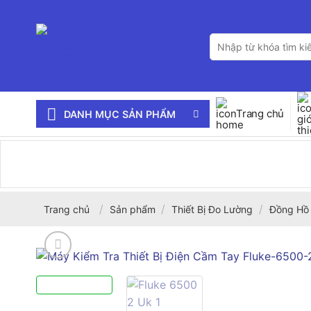
Bỏ
qua
Tìm
nội
kiếm:
dung
Trang chủ
DANH MỤC SẢN PHẨM
/
/
/
Trang chủ
Sản phẩm
Thiết Bị Đo Lường
Đồng Hồ