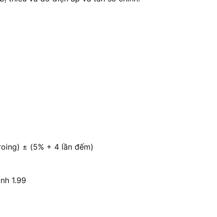
eroing) ± (5% + 4 lần đếm)
nh 1.99