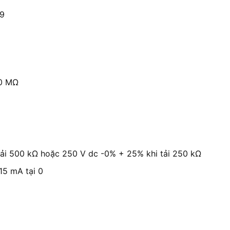
99
00 MΩ
tải 500 kΩ hoặc 250 V dc -0% + 25% khi tải 250 kΩ
15 mA tại 0