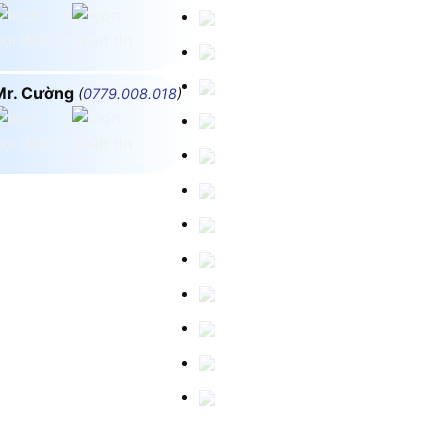
Mr. Cường
(
0779.008.018
)