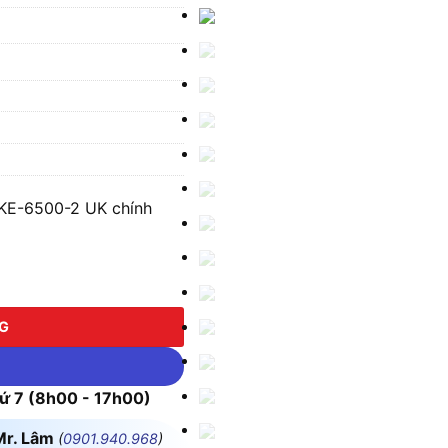
UKE-6500-2 UK chính
6500-2 UK số lượng
NG
 7 (8h00 - 17h00)
Mr. Lâm
(
0901.940.968
)