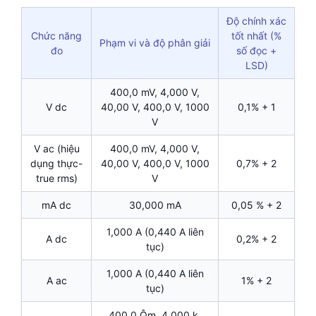
Độ chính xác
Chức năng
tốt nhất (%
Phạm vi và độ phân giải
đo
số đọc +
LSD)
400,0 mV, 4,000 V,
V dc
40,00 V, 400,0 V, 1000
0,1% + 1
V
V ac (hiệu
400,0 mV, 4,000 V,
dụng thực-
40,00 V, 400,0 V, 1000
0,7% + 2
true rms)
V
mA dc
30,000 mA
0,05 % + 2
1,000 A (0,440 A liên
A dc
0,2% + 2
tục)
1,000 A (0,440 A liên
A ac
1% + 2
tục)
400,0 Ôm, 4,000 k,