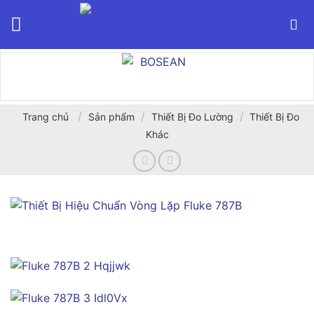
Bỏ
qua
nội
dung
/
/
/
Trang chủ
Sản phẩm
Thiết Bị Đo Lường
Thiết Bị Đo
Khác