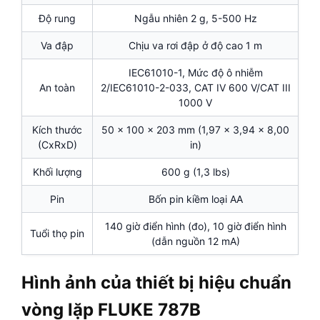
Độ rung
Ngẫu nhiên 2 g, 5-500 Hz
Va đập
Chịu va rơi đập ở độ cao 1 m
IEC61010-1, Mức độ ô nhiễm
An toàn
2/IEC61010-2-033, CAT IV 600 V/CAT III
1000 V
Kích thước
50 x 100 x 203 mm (1,97 x 3,94 x 8,00
(CxRxD)
in)
Khối lượng
600 g (1,3 lbs)
Pin
Bốn pin kiềm loại AA
140 giờ điển hình (đo), 10 giờ điển hình
Tuổi thọ pin
(dẫn nguồn 12 mA)
Hình ảnh của thiết bị hiệu chuẩn
vòng lặp FLUKE 787B