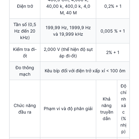
Điện trở
40,00 k, 400,0 k, 4,0
0,2% + 1
M, 40 M
Tần số (0,5
199,99 Hz, 1999,9 Hz
Hz đến 20
0,005 % + 1
và 19,999 kHz
kHz)
Kiểm tra đi-
2,000 V (thể hiện độ sụt
2% + 1
ốt
áp đi-ốt)
Đo thông
Kêu bíp đối với điện trở xấp xỉ < 100 ôm
mạch
Độ
chí
Khả
nh
Chức năng
năng
xá
Phạm vi và độ phân giải
đầu ra
truyền
c
dẫn
(%
nhị
p)