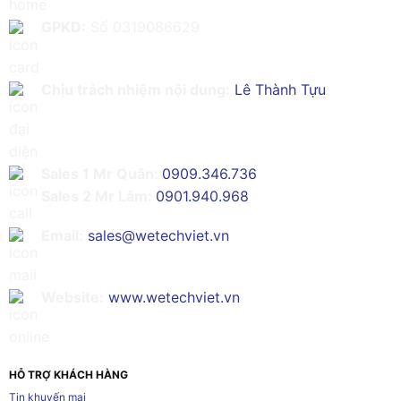
GPKD:
Số 0319086629
Chịu trách nhiệm nội dung:
Lê Thành Tựu
Sales 1 Mr Quân:
0909.346.736
Sales 2 Mr Lâm:
0901.940.968
Email:
sales@wetechviet.vn
Website:
www.wetechviet.vn
HỖ TRỢ KHÁCH HÀNG
Tin khuyến mại