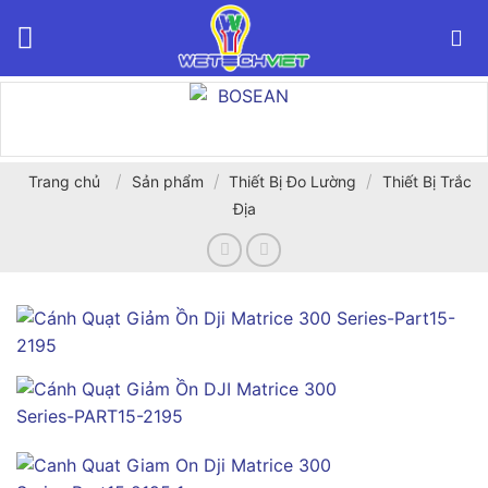
Bỏ
qua
nội
dung
/
/
/
Trang chủ
Sản phẩm
Thiết Bị Đo Lường
Thiết Bị Trắc
Địa