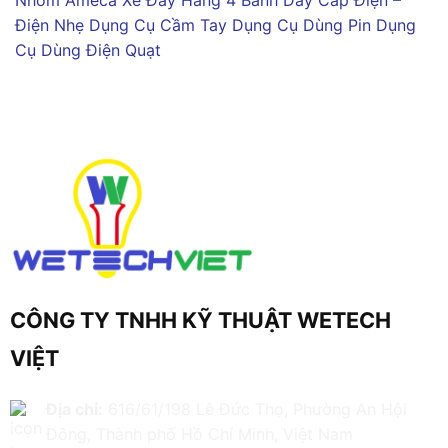
Điện Nhẹ
Dụng Cụ Cầm Tay
Dụng Cụ Dùng Pin
Dụng
Cụ Dùng Điện
Quạt
CÔNG TY TNHH KỸ THUẬT WETECH
VIỆT
Địa chỉ:
616/61/198 Lê Đức Thọ, Phường An Hội
Đông, Thành phố Hồ Chí Minh, Việt Nam