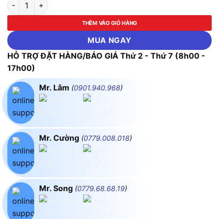
Cánh Quạt Giảm Ồn DJI Matrice 300 Series-PART15-2195 số 
THÊM VÀO GIỎ HÀNG
MUA NGAY
HỖ TRỢ ĐẶT HÀNG/BÁO GIÁ Thứ 2 - Thứ 7 (8h00 -
17h00)
Mr. Lâm
(
0901.940.968
)
Mr. Cường
(
0779.008.018
)
Mr. Song
(
0779.68.68.19
)