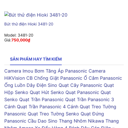
Bút thử điện Hioki 3481-20
Model:
3481-20
Giá:
750,000
₫
SẢN PHẨM HAY TÌM KIẾM
Camera Imou
Bơm Tăng Áp Panasonic
Camera
HiKVision
CB Chống Giật Panasonic
Ổ Cắm Panasonic
Ống Luồn Dây Điện Sino
Quạt Cây Panasonic
Quạt
Hộp Senko
Quạt Hút Senko
Quạt Panasonic
Quạt
Senko
Quạt Trần Panasonic
Quạt Trần Panasonic 3
Cánh
Quạt Trần Panasonic 4 Cánh
Quạt Treo Tường
Panasonic
Quạt Treo Tường Senko
Quạt Đứng
Panasonic
Cầu Dao Sino
Thang Nhôm Nikawa
Thang
Nhôm Ameca
Xe Đẩy Hàng 4 Bánh
Dây Cáp Điện –