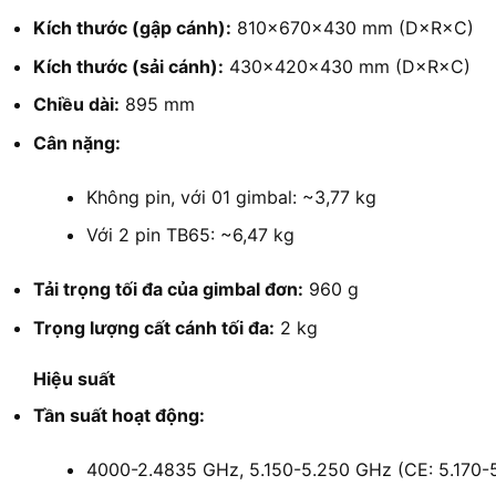
Kích thước (gập cánh):
810×670×430 mm (D×R×C)
Kích thước (sải cánh):
430×420×430 mm (D×R×C)
Chiều dài:
895 mm
Cân nặng:
Không pin, với 01 gimbal: ~3,77 kg
Với 2 pin TB65: ~6,47 kg
Tải trọng tối đa của gimbal đơn:
960 g
Trọng lượng cất cánh tối đa:
2 kg
Hiệu suất
Tần suất hoạt động:
4000-2.4835 GHz, 5.150-5.250 GHz (CE: 5.170-