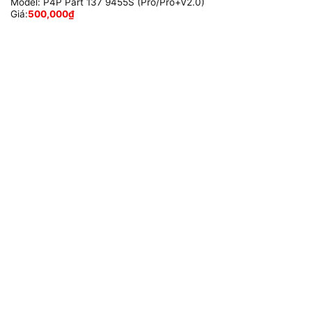
Model:
P4P Part 137 9455S (Pro/Pro+V2.0)
Giá:
500,000
₫