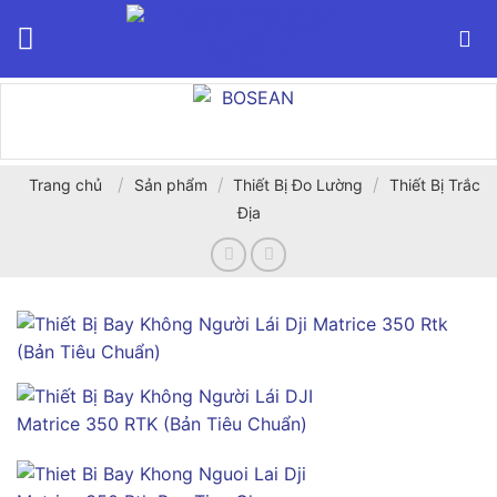
Bỏ
qua
nội
dung
/
/
/
Trang chủ
Sản phẩm
Thiết Bị Đo Lường
Thiết Bị Trắc
Địa