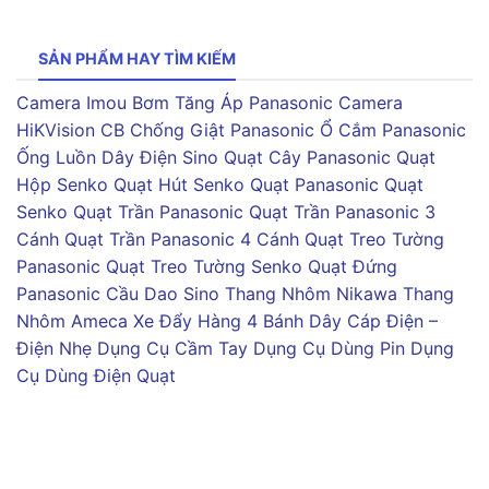
SẢN PHẨM HAY TÌM KIẾM
Camera Imou
Bơm Tăng Áp Panasonic
Camera
HiKVision
CB Chống Giật Panasonic
Ổ Cắm Panasonic
Ống Luồn Dây Điện Sino
Quạt Cây Panasonic
Quạt
Hộp Senko
Quạt Hút Senko
Quạt Panasonic
Quạt
Senko
Quạt Trần Panasonic
Quạt Trần Panasonic 3
Cánh
Quạt Trần Panasonic 4 Cánh
Quạt Treo Tường
Panasonic
Quạt Treo Tường Senko
Quạt Đứng
Panasonic
Cầu Dao Sino
Thang Nhôm Nikawa
Thang
Nhôm Ameca
Xe Đẩy Hàng 4 Bánh
Dây Cáp Điện –
Điện Nhẹ
Dụng Cụ Cầm Tay
Dụng Cụ Dùng Pin
Dụng
Cụ Dùng Điện
Quạt