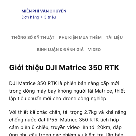
MIỄN PHÍ VẬN CHUYỂN
Đơn hàng > 3 triệu
THÔNG SỐ KỸ THUẬT
PHỤ KIỆN MUA THÊM
TÀI LIỆU
BÌNH LUẬN & ĐÁNH GIÁ
VIDEO
Giới thiệu DJI Matrice 350 RTK
DJI Matrice 350 RTK là phiên bản nâng cấp mới
trong dòng máy bay không người lái Matrice, thiết
lập tiêu chuẩn mới cho drone công nghiệp.
Với thiết kế chắc chắn, tải trọng 2.7kg và khả năng
chống nước đạt IP55, Matrice 350 RTK tích hợp
cảm biến 6 chiều, truyền video lên tới 20km, đáp
ứng nhu cầu trong các nhiệm vụ kiểm tra, lập bản