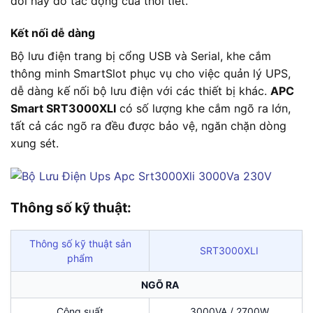
đổi hay do tác động của thời tiết.
Kết nối dễ dàng
Bộ lưu điện trang bị cổng USB và Serial, khe cắm
thông minh SmartSlot phục vụ cho việc quản lý UPS,
dễ dàng kế nối bộ lưu điện với các thiết bị khác.
APC
Smart SRT3000XLI
có số lượng khe cắm ngõ ra lớn,
tất cả các ngõ ra đều được bảo vệ, ngăn chặn dòng
xung sét.
Thông số kỹ thuật:
Thông số kỹ thuật sản
SRT3000XLI
phẩm
NGÕ RA
Công suất
3000VA / 2700W