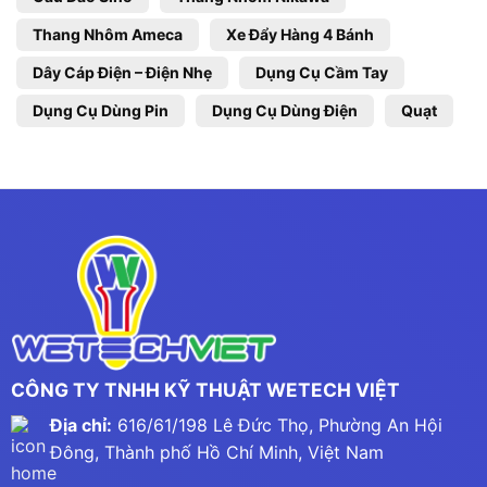
Thang Nhôm Ameca
Xe Đẩy Hàng 4 Bánh
Dây Cáp Điện – Điện Nhẹ
Dụng Cụ Cầm Tay
Dụng Cụ Dùng Pin
Dụng Cụ Dùng Điện
Quạt
CÔNG TY TNHH KỸ THUẬT WETECH VIỆT
Địa chỉ:
616/61/198 Lê Đức Thọ, Phường An Hội
Đông, Thành phố Hồ Chí Minh, Việt Nam