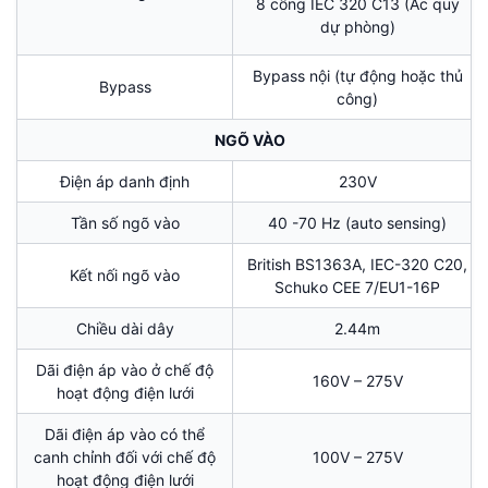
8 cổng IEC 320 C13 (Ắc quy
dự phòng)
Bypass nội (tự động hoặc thủ
Bypass
công)
NGÕ VÀO
Điện áp danh định
230V
Tần số ngõ vào
40 -70 Hz (auto sensing)
British BS1363A, IEC-320 C20,
Kết nối ngõ vào
Schuko CEE 7/EU1-16P
Chiều dài dây
2.44m
Dãi điện áp vào ở chế độ
160V – 275V
hoạt động điện lưới
Dãi điện áp vào có thể
canh chỉnh đối với chế độ
100V – 275V
hoạt động điện lưới