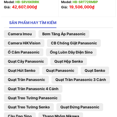
Model:
HB-SRV6KRIRK
Model:
HB-SRT72RMBP
42,607,000
₫
19,506,000
₫
Giá:
Giá:
SẢN PHẨM HAY TÌM KIẾM
Camera Imou
Bơm Tăng Áp Panasonic
Camera HiKVision
CB Chống Giật Panasonic
Ổ Cắm Panasonic
Ống Luồn Dây Điện Sino
Quạt Cây Panasonic
Quạt Hộp Senko
Quạt Hút Senko
Quạt Panasonic
Quạt Senko
Quạt Trần Panasonic
Quạt Trần Panasonic 3 Cánh
Quạt Trần Panasonic 4 Cánh
Quạt Treo Tường Panasonic
Quạt Treo Tường Senko
Quạt Đứng Panasonic
Cầu Dao Sino
Thang Nhôm Nikawa