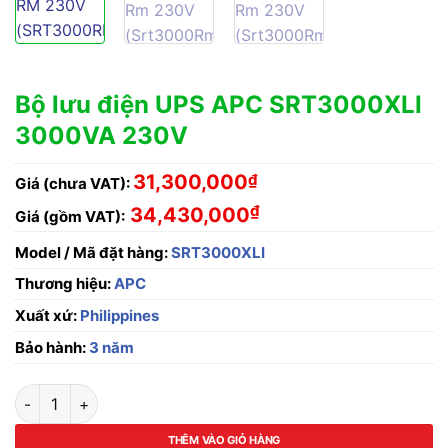
Bộ lưu điện UPS APC SRT3000XLI
3000VA 230V
31,300,000
₫
Giá (chưa VAT):
₫
34,430,000
Giá (gồm VAT):
Model / Mã đặt hàng:
SRT3000XLI
Thương hiệu:
APC
Xuất xứ:
Philippines
Bảo hành:
3 năm
Bộ lưu điện UPS APC SRT3000XLI 3000VA 230V số lượng
THÊM VÀO GIỎ HÀNG