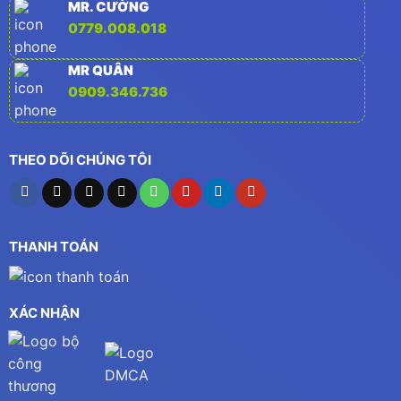
MR. CƯỜNG
0779.008.018
MR QUÂN
0909.346.736
THEO DÕI CHÚNG TÔI
THANH TOÁN
XÁC NHẬN