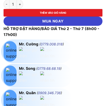
Bộ lưu điện APC Easy Online SRV3KI 3000VA/2400W số lượn
THÊM VÀO GIỎ HÀNG
MUA NGAY
HỖ TRỢ ĐẶT HÀNG/BÁO GIÁ Thứ 2 - Thứ 7 (8h00 -
17h00)
Mr. Cường
(
0779.008.018
)
Mr. Song
(
0779.68.68.19
)
Mr. Quân
(
0909.346.736
)