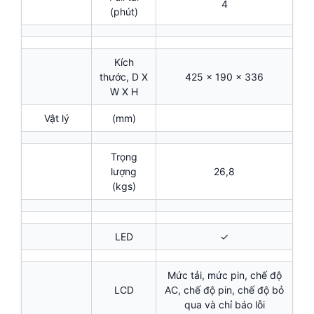
4
(phút)
Kích
thước, D X
425 x 190 x 336
W X H
Vật lý
(mm)
Trọng
lượng
26,8
(kgs)
LED
✓
Mức tải, mức pin, chế độ
LCD
AC, chế độ pin, chế độ bỏ
qua và chỉ báo lỗi