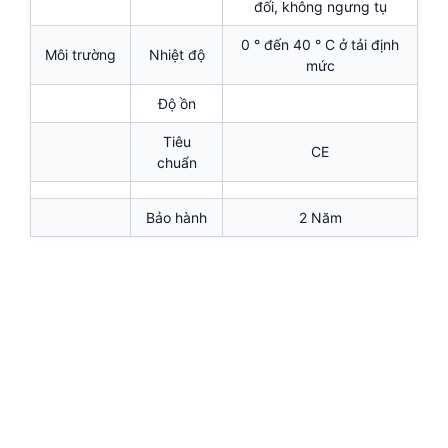
đối, không ngưng tụ
0 ° đến 40 ° C ở tải định
Môi trường
Nhiệt độ
mức
Độ ồn
Tiêu
CE
chuẩn
Bảo hành
2 Năm