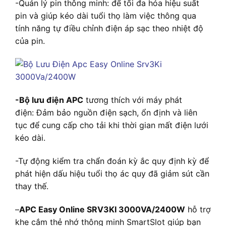
-Quản lý pin thông minh: để tối đa hóa hiệu suất
pin và giúp kéo dài tuổi thọ làm việc thông qua
tính năng tự điều chỉnh điện áp sạc theo nhiệt độ
của pin.
-Bộ lưu điện APC
tương thích với máy phát
điện: Đảm bảo nguồn điện sạch, ổn định và liên
tục để cung cấp cho tải khi thời gian mất điện lưới
kéo dài.
-Tự động kiểm tra chẩn đoán kỳ ắc quy định kỳ để
phát hiện dấu hiệu tuổi thọ ác quy đã giảm sút cần
thay thế.
–
APC Easy Online SRV3KI 3000VA/2400W
hỗ trợ
khe cắm thẻ nhớ thông minh SmartSlot giúp bạn