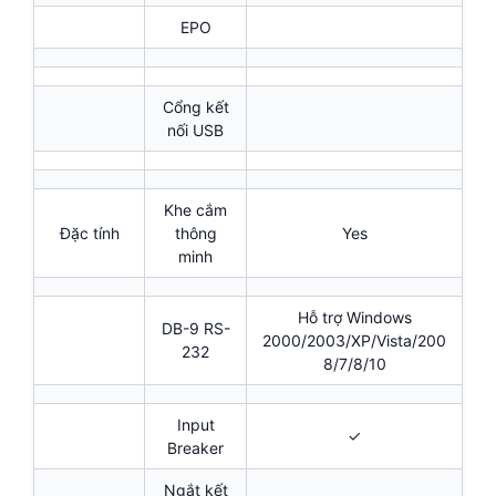
EPO
Cổng kết
nối USB
Khe cắm
Đặc tính
thông
Yes
minh
Hỗ trợ Windows
DB-9 RS-
2000/2003/XP/Vista/200
232
8/7/8/10
Input
✓
Breaker
Ngắt kết