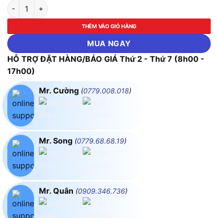
Bộ lưu điện APC Smart SRT6KRMXLI (6000VA/6000W) số lư
THÊM VÀO GIỎ HÀNG
MUA NGAY
HỖ TRỢ ĐẶT HÀNG/BÁO GIÁ Thứ 2 - Thứ 7 (8h00 -
17h00)
Mr. Cường
(
0779.008.018
)
Mr. Song
(
0779.68.68.19
)
Mr. Quân
(
0909.346.736
)