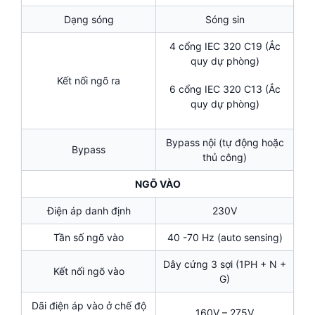
Dạng sóng
Sóng sin
4 cổng IEC 320 C19 (Ắc
quy dự phòng)
Kết nối ngõ ra
6 cổng IEC 320 C13 (Ắc
quy dự phòng)
Bypass nội (tự động hoặc
Bypass
thủ công)
NGÕ VÀO
Điện áp danh định
230V
Tần số ngõ vào
40 -70 Hz (auto sensing)
Dây cứng 3 sợi (1PH + N +
Kết nối ngõ vào
G)
Dãi điện áp vào ở chế độ
160V – 275V