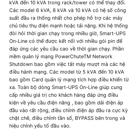
kVA đến 10 kVA trong rack/tower có thể thay đổi.
Các model 6 kVA, 8 kVA và 10 kVA có hệ số công
suất đầu ra thống nhất cho phép hỗ trợ các máy
chủ tiêu thụ điện mạnh hoặc tải nặng. Khi hệ thống
đòi hỏi thời gian chạy trong nhiều giờ, Smart-UPS
On-Line có thể được kết nối với nhiều gói pin để
đáp ứng các yêu cầu cao về thời gian chạy. Phần
mềm quản lý mạng PowerChuteTM Network
Shutdown bao gồm việc tắt máy mượt mà các hệ
điều hành mạng. Các model từ 5 kVA đến 10 kVA
bao gồm Card quản lý mạng tích hợp điều khiển từ
xa. Toàn bộ dòng Smart-UPS On-Line giúp cung
cấp nhiều giá trị cho khách hàng đáp ứng điều
kiện về yêu cầu điện năng , bao gồm dải điện áp
đầu vào rất rộng, điều chỉnh điện áp đầu ra cực kỳ
chặt chẽ, điều chỉnh tần số, BYPASS bên trong và
hiệu chỉnh yếu tố đầu vào.